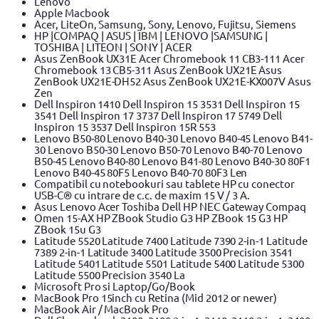
Lenovo
Apple Macbook
Acer, LiteOn, Samsung, Sony, Lenovo, Fujitsu, Siemens
HP |COMPAQ | ASUS | IBM | LENOVO |SAMSUNG |
TOSHIBA | LITEON | SONY | ACER
Asus ZenBook UX31E Acer Chromebook 11 CB3-111 Acer
Chromebook 13 CB5-311 Asus ZenBook UX21E Asus
ZenBook UX21E-DH52 Asus ZenBook UX21E-KX007V Asus
Zen
Dell Inspiron 1410 Dell Inspiron 15 3531 Dell Inspiron 15
3541 Dell Inspiron 17 3737 Dell Inspiron 17 5749 Dell
Inspiron 15 3537 Dell Inspiron 15R 553
Lenovo B50-80 Lenovo B40-30 Lenovo B40-45 Lenovo B41-
30 Lenovo B50-30 Lenovo B50-70 Lenovo B40-70 Lenovo
B50-45 Lenovo B40-80 Lenovo B41-80 Lenovo B40-30 80F1
Lenovo B40-45 80F5 Lenovo B40-70 80F3 Len
Compatibil cu notebookuri sau tablete HP cu conector
USB-C® cu intrare de c.c. de maxim 15 V / 3 A.
Asus Lenovo Acer Toshiba Dell HP NEC Gateway Compaq
Omen 15-AX HP ZBook Studio G3 HP ZBook 15 G3 HP
ZBook 15u G3
Latitude 5520 Latitude 7400 Latitude 7390 2-in-1 Latitude
7389 2-in-1 Latitude 3400 Latitude 3500 Precision 3541
Latitude 5401 Latitude 5501 Latitude 5400 Latitude 5300
Latitude 5500 Precision 3540 La
Microsoft Pro si Laptop/Go/Book
MacBook Pro 15inch cu Retina (Mid 2012 or newer)
MacBook Air / MacBook Pro