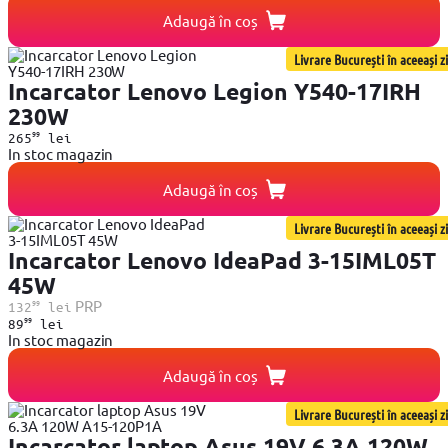
Adaugă în coș
Livrare București în aceeași zi
Incarcator Lenovo Legion Y540-17IRH
230W
99
265
lei
In stoc magazin
Adaugă în coș
Livrare București în aceeași zi
Incarcator Lenovo IdeaPad 3-15IML05T
45W
99
PRP
132
lei
99
89
lei
In stoc magazin
Adaugă în coș
Livrare București în aceeași zi
Incarcator laptop Asus 19V 6.3A 120W