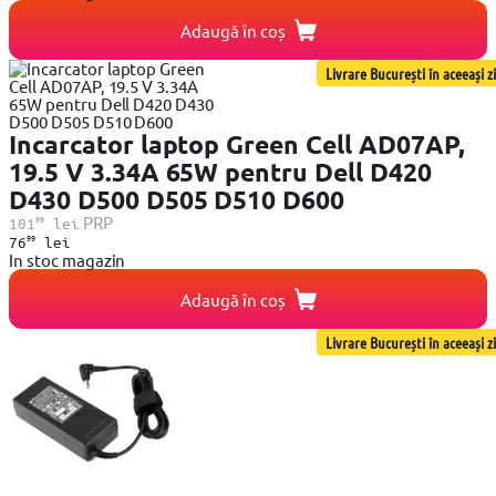
Adaugă în coș
Livrare București în aceeași zi
Incarcator laptop Green Cell AD07AP,
19.5 V 3.34A 65W pentru Dell D420
D430 D500 D505 D510 D600
99
PRP
101
lei
99
76
lei
In stoc magazin
Adaugă în coș
Livrare București în aceeași zi