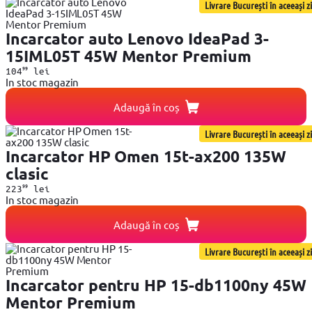
Livrare București în aceeași zi
Incarcator auto Lenovo IdeaPad 3-
15IML05T 45W Mentor Premium
99
104
lei
In stoc magazin
Adaugă în coș
Livrare București în aceeași zi
Incarcator HP Omen 15t-ax200 135W
clasic
99
223
lei
In stoc magazin
Adaugă în coș
Livrare București în aceeași zi
Incarcator pentru HP 15-db1100ny 45W
Mentor Premium