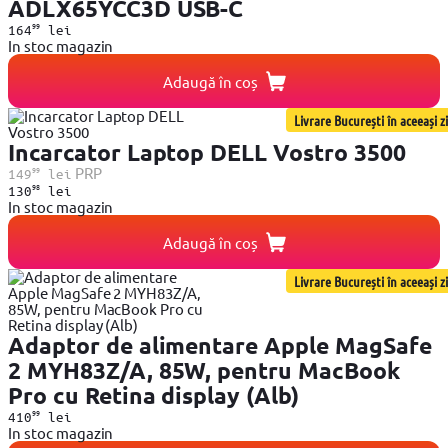
ADLX65YCC3D USB-C
99
164
lei
In stoc magazin
Adaugă în coș
Livrare București în aceeași zi
Incarcator Laptop DELL Vostro 3500
99
PRP
149
lei
98
130
lei
In stoc magazin
Adaugă în coș
Livrare București în aceeași zi
Adaptor de alimentare Apple MagSafe
2 MYH83Z/A, 85W, pentru MacBook
Pro cu Retina display (Alb)
99
410
lei
In stoc magazin