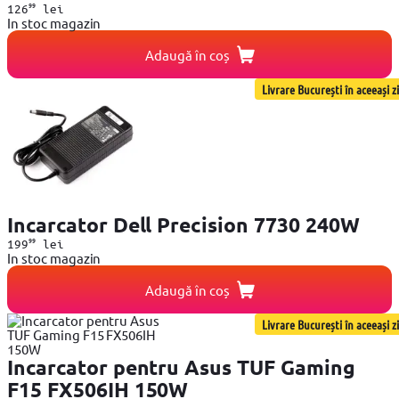
99
126
lei
In stoc magazin
Adaugă în coș
Livrare București în aceeași zi
Incarcator Dell Precision 7730 240W
99
199
lei
In stoc magazin
Adaugă în coș
Livrare București în aceeași zi
Incarcator pentru Asus TUF Gaming
F15 FX506IH 150W