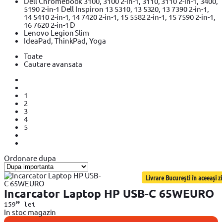
Dell Chromebook 3100, 3100 2-in-1, 3110, 3110 2-in-1, 3400,
5190 2-in-1 Dell Inspiron 13 5310, 13 5320, 13 7390 2-in-1,
14 5410 2-in-1, 14 7420 2-in-1, 15 5582 2-in-1, 15 7590 2-in-1,
16 7620 2-in-1 D
Lenovo Legion Slim
IdeaPad, ThinkPad, Yoga
Toate
Cautare avansata
1
2
3
4
5
Ordonare dupa
Livrare București în aceeași zi
Incarcator Laptop HP USB-C 65WEURO
99
159
lei
In stoc magazin