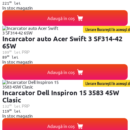
99
221
lei
In stoc magazin
Adaugă în coș
Livrare București în aceeași zi
Incarcator auto Acer Swift 3 SF314-42
65W
99
PRP
109
lei
99
89
lei
In stoc magazin
Adaugă în coș
Livrare București în aceeași zi
Incarcator Dell Inspiron 15 3583 45W
Clasic
99
PRP
132
lei
99
119
lei
In stoc magazin
Adaugă în coș