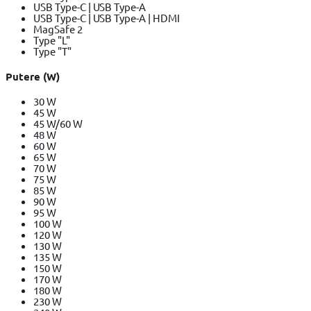
USB Type-C | USB Type-A
USB Type-C | USB Type-A | HDMI
MagSafe 2
Type "L"
Type "T"
Putere (W)
30 W
45 W
45 W/60 W
48 W
60 W
65 W
70 W
75 W
85 W
90 W
95 W
100 W
120 W
130 W
135 W
150 W
170 W
180 W
230 W