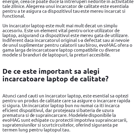
energie, ceea ce poate duce la intreruperi nedorite in activitatile
tale zilnice. Alegerea unui incarcator de calitate este esentiala
pentru a te asigura ca dispozitivul tau este mereu incarcat si
functional.
Un incarcator laptop este mult mai mult decat un simplu
accesoriu. Este un element vital pentru orice utilizator de
laptop, asigurand ca dispozitivul este mereu gata de utilizare.
Indiferent daca incarcatorul original s-a defectat sau ai nevoie
de unul suplimentar pentru calatorii sau birou, evoMAG ofera o
gama larga de incarcatoare laptop compatibile cu diverse
modele si branduri de laptopuri, la preturi accesibile.
De ce este important sa alegi
incarcatoare laptop de calitate?
Atunci cand cauti un incarcator laptop, este esential sa optezi
pentru un produs de calitate care sa asigure o incarcare rapida
si sigura. Un incarcator laptop bun nu numai ca iti incarca
eficient dispozitivul, dar protejeaza si bateria de uzura
prematura si de supraincarcare. Modelele disponibile la
evoMAG sunt echipate cu protectii impotriva supraincarcarii,
supratensiunilor si scurtcircuitelor, oferind siguranta pe
termen lung pentru laptopul tau.