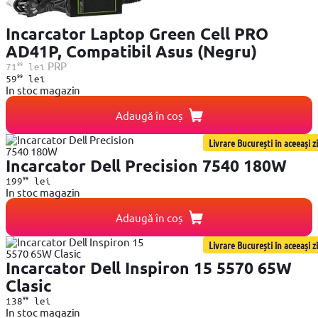
Incarcator Laptop Green Cell PRO
AD41P, Compatibil Asus (Negru)
99
PRP
71
lei
99
59
lei
In stoc magazin
Adaugă în coș
Livrare București în aceeași zi
Incarcator Dell Precision 7540 180W
99
199
lei
In stoc magazin
Adaugă în coș
Livrare București în aceeași zi
Incarcator Dell Inspiron 15 5570 65W
Clasic
99
138
lei
In stoc magazin