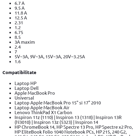
6.7 A
9.5 A
11.8 A
12.5 A
2.31
1.2
6.75
8.5
3A maxim
2.4
7
5V~3A, 9V~3A, 15V~3A, 20V~3.25A
1.6
Compatibilitate
Laptop HP
Laptop Dell
Apple MacBook Pro
Universal
Laptop Apple MacBook Pro 15" si 17" 2010
Laptop Apple MacBook Air
Lenovo ThinkPad X1 Carbon
Inspiron 11z (1110) | Inspiron 13 (1318) | Inspiron 13R
(N3010) | Inspiron 13z (5323) | Inspiron 14
HP ChromeBook 14, HP Spectre 13 Pro, HP Spectre x2 Pro,
HP EliteBook Folio 1040 Notebook PCs, HP 215, 240 G2,