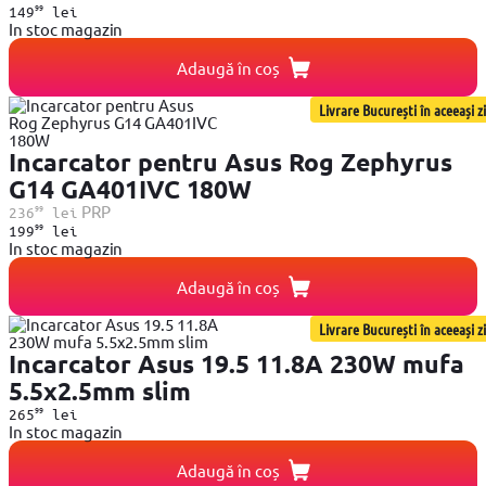
99
149
lei
In stoc magazin
Adaugă în coș
Livrare București în aceeași zi
Incarcator pentru Asus Rog Zephyrus
G14 GA401IVC 180W
99
PRP
236
lei
99
199
lei
In stoc magazin
Adaugă în coș
Livrare București în aceeași zi
Incarcator Asus 19.5 11.8A 230W mufa
5.5x2.5mm slim
99
265
lei
In stoc magazin
Adaugă în coș