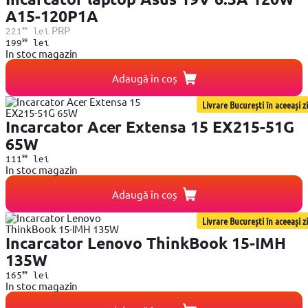
A15-120P1A
99
PRP
221
lei
99
199
lei
In stoc magazin
Adaugă în coș
Livrare București în aceeași zi
Incarcator Acer Extensa 15 EX215-51G
65W
99
111
lei
In stoc magazin
Adaugă în coș
Livrare București în aceeași zi
Incarcator Lenovo ThinkBook 15-IMH
135W
99
165
lei
In stoc magazin