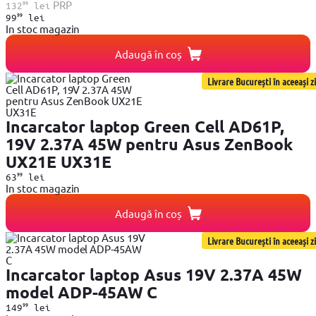
99
PRP
132
lei
99
99
lei
In stoc magazin
Adaugă în coș
Livrare București în aceeași zi
Incarcator laptop Green Cell AD61P,
19V 2.37A 45W pentru Asus ZenBook
UX21E UX31E
99
63
lei
In stoc magazin
Adaugă în coș
Livrare București în aceeași zi
Incarcator laptop Asus 19V 2.37A 45W
model ADP-45AW C
99
149
lei