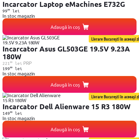
Incarcator Laptop eMachines E732G
99
99
lei
In stoc magazin
Adaugă în coș
Livrare București în aceeași zi
Incarcator Asus GL503GE 19.5V 9.23A
180W
99
PRP
221
lei
99
199
lei
In stoc magazin
Adaugă în coș
Livrare București în aceeași zi
Incarcator Dell Alienware 15 R3 180W
99
149
lei
In stoc magazin
Adaugă în coș