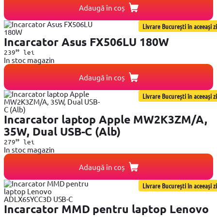
Adaugă în coș
Livrare București în aceeași zi
Incarcator Asus FX506LU 180W
99
239
lei
In stoc magazin
Adaugă în coș
Livrare București în aceeași zi
Incarcator laptop Apple MW2K3ZM/A,
35W, Dual USB-C (Alb)
99
279
lei
In stoc magazin
Adaugă în coș
Livrare București în aceeași zi
Incarcator MMD pentru laptop Lenovo