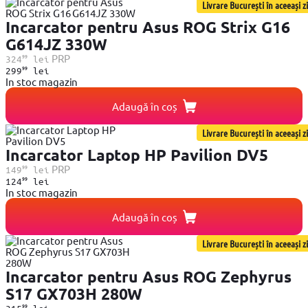
Livrare București în aceeași zi
Incarcator pentru Asus ROG Strix G16
G614JZ 330W
99
PRP
324
lei
99
299
lei
In stoc magazin
Adaugă în coș
Livrare București în aceeași zi
Incarcator Laptop HP Pavilion DV5
99
PRP
149
lei
99
124
lei
In stoc magazin
Adaugă în coș
Livrare București în aceeași zi
Incarcator pentru Asus ROG Zephyrus
S17 GX703H 280W
99