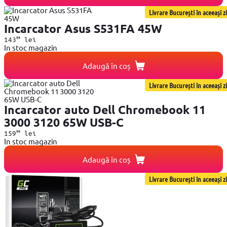
Livrare București în aceeași zi
Incarcator Asus S531FA 45W
99
143
lei
In stoc magazin
Adaugă în coș
Livrare București în aceeași zi
Incarcator auto Dell Chromebook 11
3000 3120 65W USB-C
99
159
lei
In stoc magazin
Adaugă în coș
Livrare București în aceeași zi