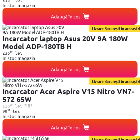
315
lei
In stoc magazin
Adaugă în coș
Livrare București în aceeași zi
Incarcator laptop Asus 20V 9A 180W
Model ADP-180TB H
99
236
lei
In stoc magazin
Adaugă în coș
Livrare București în aceeași zi
Incarcator Acer Aspire V15 Nitro VN7-
572 65W
99
PRP
126
lei
99
99
lei
In stoc magazin
Adaugă în coș
Livrare București în aceeași zi