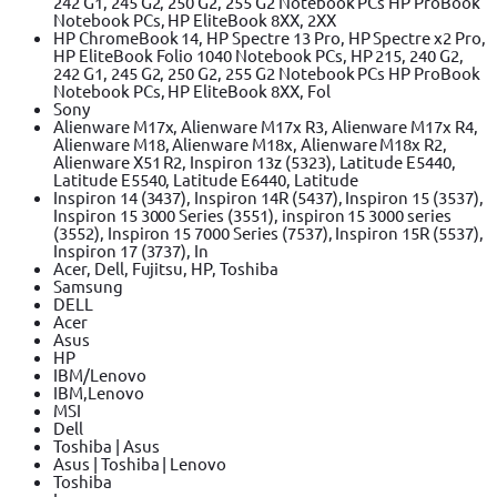
242 G1, 245 G2, 250 G2, 255 G2 Notebook PCs HP ProBook
Notebook PCs, HP EliteBook 8XX, 2XX
HP ChromeBook 14, HP Spectre 13 Pro, HP Spectre x2 Pro,
HP EliteBook Folio 1040 Notebook PCs, HP 215, 240 G2,
242 G1, 245 G2, 250 G2, 255 G2 Notebook PCs HP ProBook
Notebook PCs, HP EliteBook 8XX, Fol
Sony
Alienware M17x, Alienware M17x R3, Alienware M17x R4,
Alienware M18, Alienware M18x, Alienware M18x R2,
Alienware X51 R2, Inspiron 13z (5323), Latitude E5440,
Latitude E5540, Latitude E6440, Latitude
Inspiron 14 (3437), Inspiron 14R (5437), Inspiron 15 (3537),
Inspiron 15 3000 Series (3551), inspiron 15 3000 series
(3552), Inspiron 15 7000 Series (7537), Inspiron 15R (5537),
Inspiron 17 (3737), In
Acer, Dell, Fujitsu, HP, Toshiba
Samsung
DELL
Acer
Asus
HP
IBM/Lenovo
IBM,Lenovo
MSI
Dell
Toshiba | Asus
Asus | Toshiba | Lenovo
Toshiba