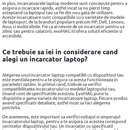
In plus, incarcatoarele laptop moderne sunt concepute pentru a
asigura o incarcare rapida, astfel incat sa nu pierzi timp
asteptand ca laptopul tau sa fie din nou gata de utilizare.
Aceste incarcatoare sunt compatibile cu o varietate de modele
de laptopuri, de la branduri populare precum HP, Dell, Lenovo,
Asus si multe altele. Fie ca ai nevoie de un incarcator pentru uz
zilnic sau pentru calatorii, evoMAG iti ofera solutii eficiente si
accesibile.
Ce trebuie sa iei in considerare cand
alegi un incarcator laptop?
Alegerea unui incarcator laptop compatibil cu dispozitivul tau
este esentiala pentru a te asigura ca acesta functioneaza in
parametri optimi. In primul rand, trebuie sa verifici
compatibilitatea incarcatorului cu modelul laptopului tau,
tinand cont de specificatiile acestuia. EvoMAG pune la
dispozitie o gama variata de incarcatoare laptop, fiecare produs
avand specificatii detaliate, astfel incat sa faci alegerea
potrivita.
De asemenea, este important sa verifici voltajul si amperajul
incarcatorului laptop, pentru a te asigura ca acestea corespund
cerintelor dispozitivului tau. Un incarcator cu specificatii