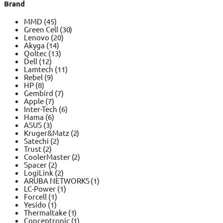
Brand
MMD
(45)
Green Cell
(30)
Lenovo
(20)
Akyga
(14)
Qoltec
(13)
Dell
(12)
Lamtech
(11)
Rebel
(9)
HP
(8)
Gembird
(7)
Apple
(7)
Inter-Tech
(6)
Hama
(6)
ASUS
(3)
Kruger&Matz
(2)
Satechi
(2)
Trust
(2)
CoolerMaster
(2)
Spacer
(2)
LogiLink
(2)
ARUBA NETWORKS
(1)
LC-Power
(1)
Forcell
(1)
Yesido
(1)
Thermaltake
(1)
Conceptronic
(1)