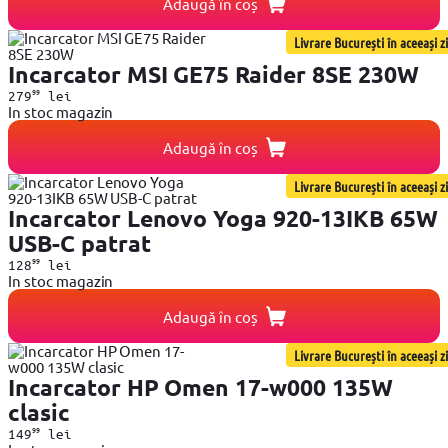
Adaugă în coș
Livrare București în aceeași zi
Incarcator MSI GE75 Raider 8SE 230W
99
279
lei
In stoc magazin
Adaugă în coș
Livrare București în aceeași zi
Incarcator Lenovo Yoga 920-13IKB 65W
USB-C patrat
99
128
lei
In stoc magazin
Adaugă în coș
Livrare București în aceeași zi
Incarcator HP Omen 17-w000 135W
clasic
99
149
lei