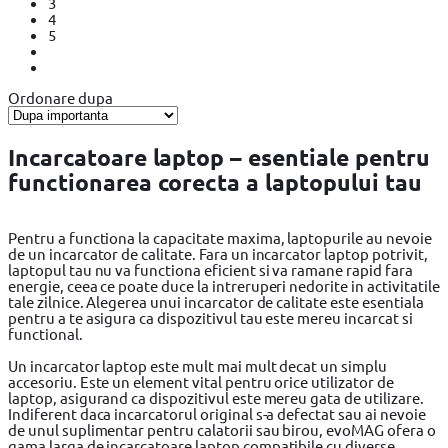
3
4
5
Ordonare dupa
Incarcatoare laptop – esentiale pentru
functionarea corecta a laptopului tau
Pentru a functiona la capacitate maxima, laptopurile au nevoie
de un incarcator de calitate. Fara un incarcator laptop potrivit,
laptopul tau nu va functiona eficient si va ramane rapid fara
energie, ceea ce poate duce la intreruperi nedorite in activitatile
tale zilnice. Alegerea unui incarcator de calitate este esentiala
pentru a te asigura ca dispozitivul tau este mereu incarcat si
functional.
Un incarcator laptop este mult mai mult decat un simplu
accesoriu. Este un element vital pentru orice utilizator de
laptop, asigurand ca dispozitivul este mereu gata de utilizare.
Indiferent daca incarcatorul original s-a defectat sau ai nevoie
de unul suplimentar pentru calatorii sau birou, evoMAG ofera o
gama larga de incarcatoare laptop compatibile cu diverse