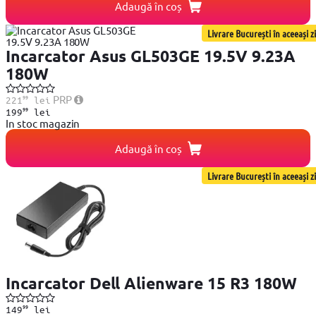
Adaugă în coș
Livrare București în aceeași zi
Incarcator Asus GL503GE 19.5V 9.23A
180W
99
PRP
221
lei
99
199
lei
In stoc magazin
Adaugă în coș
Livrare București în aceeași zi
Incarcator Dell Alienware 15 R3 180W
99
149
lei