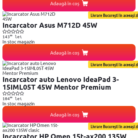
Adaugă în coș
Livrare București în aceeași zi
Incarcator Asus M712D 45W
99
143
lei
In stoc magazin
Adaugă în coș
Livrare București în aceeași zi
Incarcator auto Lenovo IdeaPad 3-
15IML05T 45W Mentor Premium
99
104
lei
In stoc magazin
Adaugă în coș
Livrare București în aceeași zi
Incarcator HP Omen 15t-ax200 135W