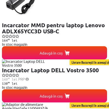
Incarcator MMD pentru laptop Lenovo
ADLX65YCC3D USB-C
99
164
lei
In stoc magazin
Adaugă în coș
Livrare București în aceeași zi
Incarcator Laptop DELL Vostro 3500
99
PRP
149
lei
98
130
lei
In stoc magazin
Adaugă în coș
Livrare București în aceeași zi