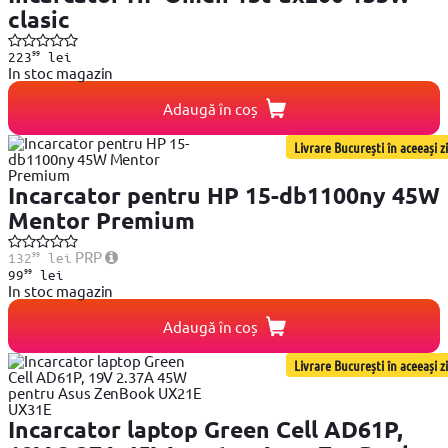
clasic
99
223
lei
In stoc magazin
Adaugă în coș
Livrare București în aceeași zi
Incarcator pentru HP 15-db1100ny 45W
Mentor Premium
99
PRP
132
lei
99
99
lei
In stoc magazin
Adaugă în coș
Livrare București în aceeași zi
Incarcator laptop Green Cell AD61P,