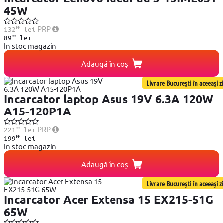
45W
99
PRP
132
lei
99
89
lei
In stoc magazin
Adaugă în coș
Livrare București în aceeași zi
Incarcator laptop Asus 19V 6.3A 120W
A15-120P1A
99
PRP
221
lei
99
199
lei
In stoc magazin
Adaugă în coș
Livrare București în aceeași zi
Incarcator Acer Extensa 15 EX215-51G
65W