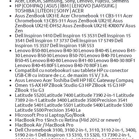
Acer, LiteOn, Samsung, Sony, Lenovo, Fujitsu, Siemens
HP |COMPAQ | ASUS | IBM | LENOVO |SAMSUNG |
TOSHIBA | LITEON | SONY | ACER
Asus ZenBook UX31E Acer Chromebook 11 CB3-111 Acer
Chromebook 13 CB5-311 Asus ZenBook UX21E Asus
ZenBook UX21E-DH52 Asus ZenBook UX21E-KX007V Asus
Zen
Dell Inspiron 1410 Dell Inspiron 15 3531 Dell Inspiron 15
3541 Dell Inspiron 17 3737 Dell Inspiron 17 5749 Dell
Inspiron 15 3537 Dell Inspiron 15R 553
Lenovo B50-80 Lenovo B40-30 Lenovo B40-45 Lenovo B41-
30 Lenovo B50-30 Lenovo B50-70 Lenovo B40-70 Lenovo
B50-45 Lenovo B40-80 Lenovo B41-80 Lenovo B40-30 80F1
Lenovo B40-45 80F5 Lenovo B40-70 80F3 Len
Compatibil cu notebookuri sau tablete HP cu conector
USB-C® cu intrare de c.c. de maxim 15 V / 3 A.
Asus Lenovo Acer Toshiba Dell HP NEC Gateway Compaq
Omen 15-AX HP ZBook Studio G3 HP ZBook 15 G3 HP
ZBook 15u G3
Latitude 5520 Latitude 7400 Latitude 7390 2-in-1 Latitude
7389 2-in-1 Latitude 3400 Latitude 3500 Precision 3541
Latitude 5401 Latitude 5501 Latitude 5400 Latitude 5300
Latitude 5500 Precision 3540 La
Microsoft Pro si Laptop/Go/Book
MacBook Pro 15inch cu Retina (Mid 2012 or newer)
MacBook Air / MacBook Pro
Dell Chromebook 3100, 3100 2-in-1, 3110, 3110 2-in-1, 3400,
5190 2-in-1 Dell Inspiron 13 5310, 13 5320, 13 7390 2-in-1,