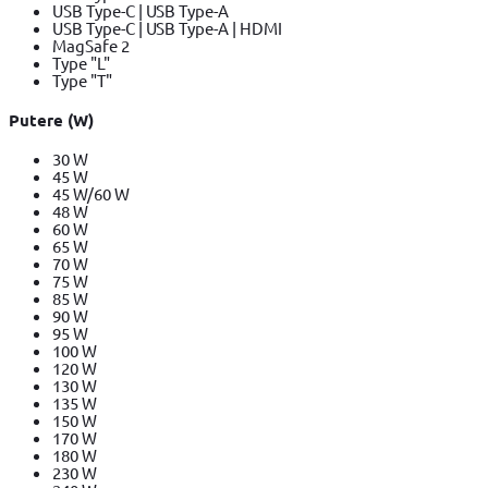
USB Type-C | USB Type-A
USB Type-C | USB Type-A | HDMI
MagSafe 2
Type "L"
Type "T"
Putere (W)
30 W
45 W
45 W/60 W
48 W
60 W
65 W
70 W
75 W
85 W
90 W
95 W
100 W
120 W
130 W
135 W
150 W
170 W
180 W
230 W