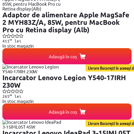
Adaptor de alimentare Apple MagSafe
2 MYH83Z/A, 85W, pentru MacBook
Pro cu Retina display (Alb)
99
411
lei
In stoc magazin
Adaugă în coș
Livrare București în aceeași zi
Incarcator Lenovo Legion Y540-17IRH
230W
99
265
lei
In stoc magazin
Adaugă în coș
Livrare București în aceeași zi
Incarcator Lenovo IdeaPad 3-15IML05T