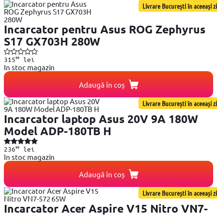
Livrare București în aceeași zi
Incarcator pentru Asus ROG Zephyrus
S17 GX703H 280W
99
315
lei
In stoc magazin
Adaugă în coș
Livrare București în aceeași zi
Incarcator laptop Asus 20V 9A 180W
Model ADP-180TB H
99
236
lei
In stoc magazin
Adaugă în coș
Livrare București în aceeași zi
Incarcator Acer Aspire V15 Nitro VN7-