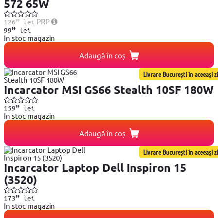
572 65W
99
PRP
126
lei
99
99
lei
In stoc magazin
Adaugă în coș
Livrare București în aceeași zi
Incarcator MSI GS66 Stealth 10SF 180W
99
159
lei
In stoc magazin
Adaugă în coș
Livrare București în aceeași zi
Incarcator Laptop Dell Inspiron 15
(3520)
99
173
lei
In stoc magazin