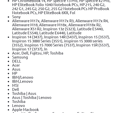
HP ChromeBook 14, HP Spectre 13 Pro, HP Spectre x2 Pro,
HP EliteBook Folio 1040 Notebook PCs, HP 215, 240 G2,
242 G1, 245 G2, 250 G2, 255 G2 Notebook PCs HP ProBook
Notebook PCs, HP EliteBook 8XX, Fol
Sony
Alienware M17x, Alienware M17x R3, Alienware M17x R4,
Alienware M18, Alienware M18x, Alienware M18x R2,
Alienware X51 R2, Inspiron 13z (5323), Latitude E5440,
Latitude E5540, Latitude E6440, Latitude
Inspiron 14 (3437), Inspiron 14R (5437), Inspiron 15 (3537),
Inspiron 15 3000 Series (3551), inspiron 15 3000 series
(3552), Inspiron 15 7000 Series (7537), Inspiron 15R (5537),
Inspiron 17 (3737), In
Acer, Dell, Fujitsu, HP, Toshiba
Samsung
DELL
Acer
Asus
HP
IBM/Lenovo
IBM,Lenovo
MSI
Dell
Toshiba | Asus
Asus | Toshiba | Lenovo
Toshiba
Lenovo
Apple Macbook