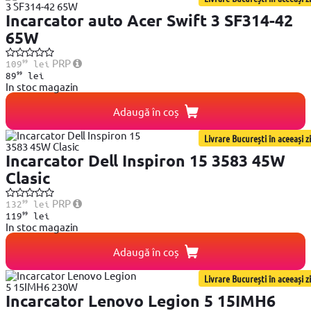
Incarcator auto Acer Swift 3 SF314-42
65W
99
PRP
109
lei
99
89
lei
In stoc magazin
Adaugă în coș
Livrare București în aceeași zi
Incarcator Dell Inspiron 15 3583 45W
Clasic
99
PRP
132
lei
99
119
lei
In stoc magazin
Adaugă în coș
Livrare București în aceeași zi
Incarcator Lenovo Legion 5 15IMH6