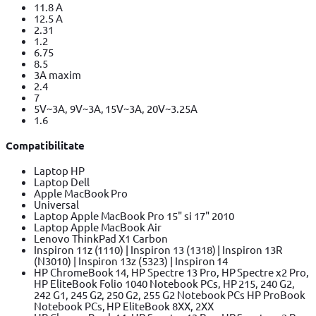
11.8 A
12.5 A
2.31
1.2
6.75
8.5
3A maxim
2.4
7
5V~3A, 9V~3A, 15V~3A, 20V~3.25A
1.6
Compatibilitate
Laptop HP
Laptop Dell
Apple MacBook Pro
Universal
Laptop Apple MacBook Pro 15" si 17" 2010
Laptop Apple MacBook Air
Lenovo ThinkPad X1 Carbon
Inspiron 11z (1110) | Inspiron 13 (1318) | Inspiron 13R
(N3010) | Inspiron 13z (5323) | Inspiron 14
HP ChromeBook 14, HP Spectre 13 Pro, HP Spectre x2 Pro,
HP EliteBook Folio 1040 Notebook PCs, HP 215, 240 G2,
242 G1, 245 G2, 250 G2, 255 G2 Notebook PCs HP ProBook
Notebook PCs, HP EliteBook 8XX, 2XX