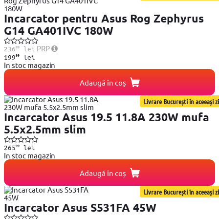
Incarcator pentru Asus Rog Zephyrus
G14 GA401IVC 180W
99
PRP
236
lei
99
199
lei
In stoc magazin
Adaugă în coș
Livrare București în aceeași zi
Incarcator Asus 19.5 11.8A 230W mufa
5.5x2.5mm slim
99
265
lei
In stoc magazin
Adaugă în coș
Livrare București în aceeași zi
Incarcator Asus S531FA 45W