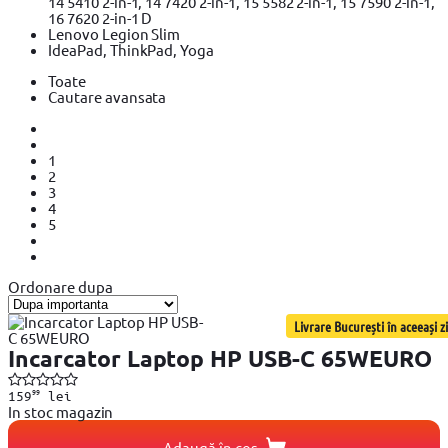
14 5410 2-in-1, 14 7420 2-in-1, 15 5582 2-in-1, 15 7590 2-in-1,
16 7620 2-in-1 D
Lenovo Legion Slim
IdeaPad, ThinkPad, Yoga
Toate
Cautare avansata
1
2
3
4
5
Ordonare dupa
Livrare București în aceeași zi
Incarcator Laptop HP USB-C 65WEURO
99
159
lei
In stoc magazin
Adaugă în coș