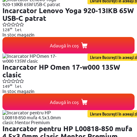
Livrare București în aceeași zi
Incarcator Lenovo Yoga 920-13IKB 65W
USB-C patrat
99
128
lei
In stoc magazin
Adaugă în coș
Livrare București în aceeași zi
Incarcator HP Omen 17-w000 135W
clasic
99
149
lei
In stoc magazin
Adaugă în coș
Livrare București în aceeași zi
Incarcator pentru HP L00818-850 mufa
4.5x3.0mm clasic Mentor Premium