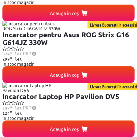
In stoc magazin
Adaugă în coș
Livrare București în aceeași zi
Incarcator pentru Asus ROG Strix G16
G614JZ 330W
99
PRP
324
lei
99
299
lei
In stoc magazin
Adaugă în coș
Livrare București în aceeași zi
Incarcator Laptop HP Pavilion DV5
99
PRP
149
lei
99
124
lei
In stoc magazin
Adaugă în coș