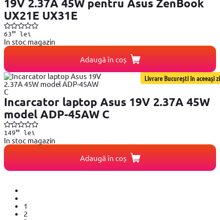
19V 2.37A 45W pentru Asus ZenBook
UX21E UX31E
99
63
lei
In stoc magazin
Adaugă în coș
Livrare București în aceeași zi
Incarcator laptop Asus 19V 2.37A 45W
model ADP-45AW C
99
149
lei
In stoc magazin
Adaugă în coș
1
2