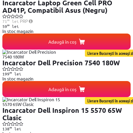
Incarcator Laptop Green Cell PRO
AD41P, Compatibil Asus (Negru)
99
PRP
71
lei
99
59
lei
In stoc magazin
Adaugă în coș
Livrare București în aceeași zi
Incarcator Dell Precision 7540 180W
99
199
lei
In stoc magazin
Adaugă în coș
Livrare București în aceeași zi
Incarcator Dell Inspiron 15 5570 65W
Clasic
99
138
lei