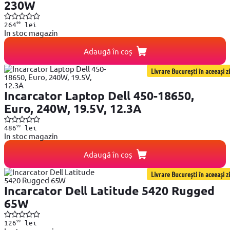
230W
99
264
lei
In stoc magazin
Adaugă în coș
Livrare București în aceeași zi
Incarcator Laptop Dell 450-18650,
Euro, 240W, 19.5V, 12.3A
99
486
lei
In stoc magazin
Adaugă în coș
Livrare București în aceeași zi
Incarcator Dell Latitude 5420 Rugged
65W
99
126
lei