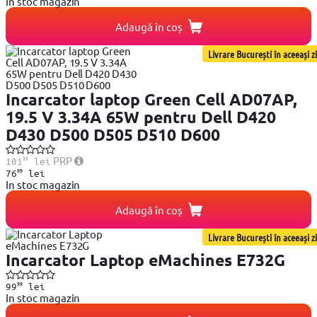
In stoc magazin
Adaugă în coș
Livrare București în aceeași zi
Incarcator laptop Green Cell AD07AP,
19.5 V 3.34A 65W pentru Dell D420
D430 D500 D505 D510 D600
99
PRP
101
lei
99
76
lei
In stoc magazin
Adaugă în coș
Livrare București în aceeași zi
Incarcator Laptop eMachines E732G
99
99
lei
In stoc magazin