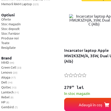
Foto & Video
Memorii RAM Laptop
(225)
Cooler-Stand Laptop
(242)
Software
Docking+Port Replicatoare
(169)
Optiuni
Tastaturi Laptop
Oferte
(8)
Retelistica
Stoc magazin
Stoc depozit
Ingrijire personala
Stoc furnizor
Produse noi
Sport & Fitness
Toate
Resigilate
Incarcator laptop Apple
Bebe, Copii & Jucarii
MW2K3ZM/A, 35W, Dual 
Brand
(Alb)
Casa, Decoratiuni & Bricolaj
MMD
(44)
Green Cell
(33)
Birotica
Lenovo
(20)
Akyga
(17)
Ceasuri
Dell
(14)
99
Qoltec
279
lei
(13)
Servicii
Lamtech
(11)
In stoc magazin
Rebel
(9)
Vouchere
HP
(8)
Adaugă în coș
Gembird
(7)