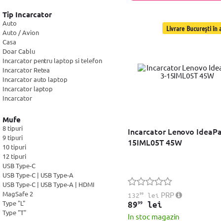
Resigilate
Apple
(7)
Inter-Tech
(6)
Tip Incarcator
Hama
(6)
Auto
Livrare București în a
Trust
Auto / Avion
(4)
ASUS
Casa
(3)
Kruger&Matz
Doar Cablu
(2)
Incarcator pentru laptop si telefon
Satechi
(2)
Incarcator Retea
CoolerMaster
(2)
Incarcator auto laptop
Spacer
(2)
Incarcator laptop
LogiLink
(2)
Incarcator
ARUBA NETWORKS
(1)
LC-Power
(1)
Mufe
Forcell
(1)
8 tipuri
Thermaltake
Incarcator Lenovo IdeaPa
(1)
9 tipuri
Conceptronic
(1)
15IML05T 45W
10 tipuri
Miromoto
(1)
12 tipuri
RaidSonic
(1)
USB Type-C
Yesido
(1)
USB Type-C | USB Type-A
ESPERANZA
(1)
USB Type-C | USB Type-A | HDMI
PORT Designs
(1)
MagSafe 2
99
PRP
132
lei
Kemot
(1)
Type "L"
99
89
lei
Tracer
(1)
Type "T"
In stoc magazin
Mitsu
(1)