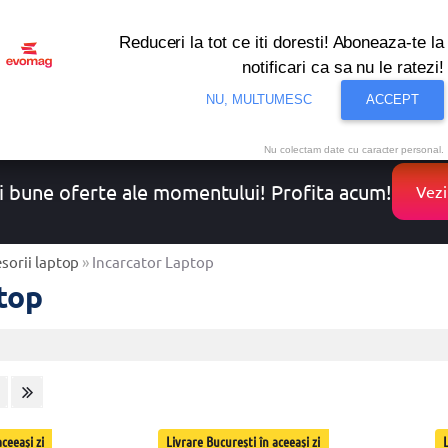
Reduceri la tot ce iti doresti! Aboneaza-te la
notificari ca sa nu le ratezi!
onditionat
Noutati
Oferte
Resigilate
Solutii de 
NU, MULTUMESC
ACCEPT
Nu colectam date cu caracter personal.
i bune oferte ale momentului! Profita acum!
Vezi
sorii laptop
»
Incarcator Laptop
top
ceeași zi
Livrare București în aceeași zi
L