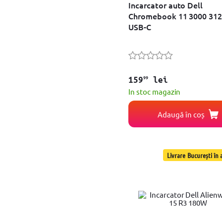
Dell Chromebook 3100, 3100 2-in-1, 3110, 3110 2-in-1, 3400, 5190 2-in-1 Dell Inspiron 13 5310, 13 5320, 13 7390 2-in-1, 14 5410 2-in-1, 14 7420 2-in-1, 15 5582 2-in-1, 15 7590 2-in-1, 16 7620 2-in-1 D
Incarcator auto Dell
Lenovo Legion Slim
Chromebook 11 3000 31
IdeaPad, ThinkPad, Yoga
USB-C
99
159
lei
In stoc magazin
Adaugă în coș
Livrare București în a