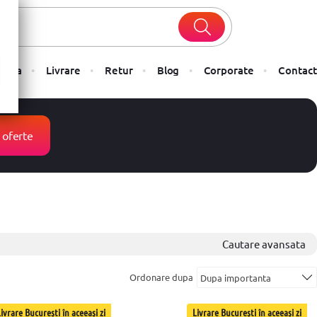
Plata
Livrare
Retur
Blog
Corporate
Contact
 oferte
Cautare avansata
Ordonare dupa
ivrare București în aceeași zi
Livrare București în aceeași zi