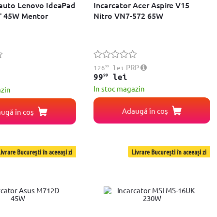
 auto Lenovo IdeaPad
Incarcator Acer Aspire V15
T 45W Mentor
Nitro VN7-572 65W
99
PRP
126
lei
99
99
lei
In stoc magazin
azin
Adaugă în coș
ugă în coș
ivrare București în aceeași zi
Livrare București în aceeași zi