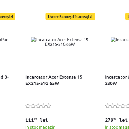
ceeași zi
Livrare București în aceeași zi
L
d 3-
Incarcator Acer Extensa 15
Incarcator
EX215-51G 65W
230W
99
99
111
lei
279
lei
In stoc magazin
In stoc mag