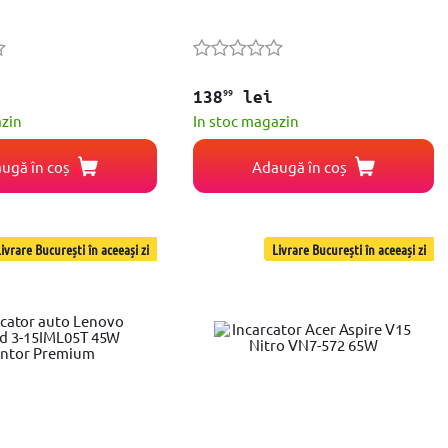
99
138
lei
azin
In stoc magazin
ugă în coș
Adaugă în coș
ivrare București în aceeași zi
Livrare București în aceeași zi