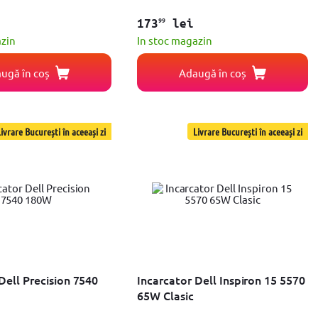
99
173
lei
azin
In stoc magazin
ugă în coș
Adaugă în coș
ivrare București în aceeași zi
Livrare București în aceeași zi
Dell Precision 7540
Incarcator Dell Inspiron 15 5570
65W Clasic