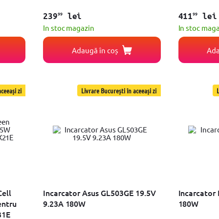
99
99
239
lei
411
lei
In stoc magazin
In stoc mag
Adaugă în coș
Ada
ceeași zi
Livrare București în aceeași zi
L
Cell
Incarcator Asus GL503GE 19.5V
Incarcator 
entru
9.23A 180W
180W
31E