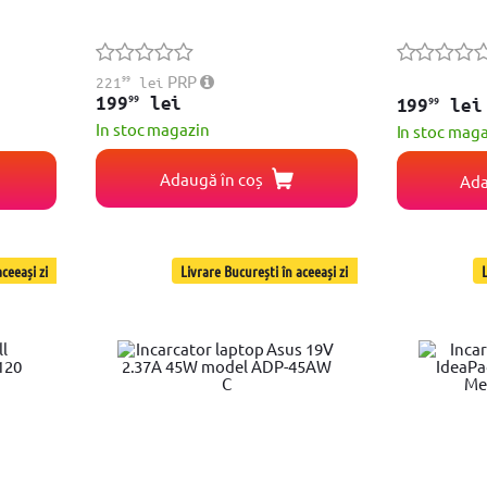
99
PRP
221
lei
99
199
lei
99
199
lei
In stoc magazin
In stoc mag
Adaugă în coș
Ada
ceeași zi
Livrare București în aceeași zi
L