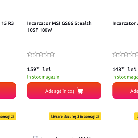
 15 R3
Incarcator MSI GS66 Stealth
Incarcator
10SF 180W
99
99
159
lei
143
lei
In stoc magazin
In stoc mag
Adaugă în coș
Ada
ceeași zi
Livrare București în aceeași zi
L