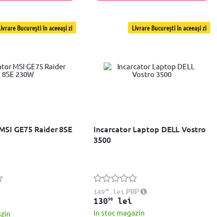
ivrare București în aceeași zi
Livrare București în aceeași zi
 MSI GE75 Raider 8SE
Incarcator Laptop DELL Vostro
3500
99
PRP
149
lei
98
130
lei
In stoc magazin
azin