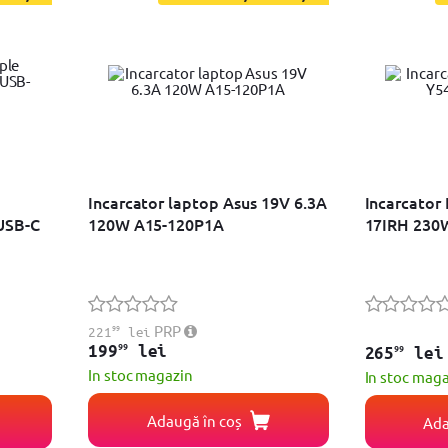
Incarcator laptop Asus 19V 6.3A
Incarcator
USB-C
120W A15-120P1A
17IRH 230
99
PRP
221
lei
99
199
lei
99
265
lei
In stoc magazin
In stoc mag
Adaugă în coș
Ada