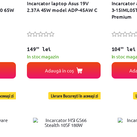
Incarcator laptop Asus 19V
Incarcator
20 65W
2.37A 45W model ADP-45AW C
3-15IML05
Premium
99
99
149
lei
104
lei
In stoc magazin
In stoc mag
Adaugă în coș
Ada
ceeași zi
Livrare București în aceeași zi
L