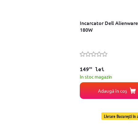
Incarcator Dell Alienware
180W
99
149
lei
In stoc magazin
Adaugă în coș
Livrare București în a