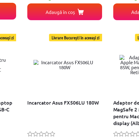
Adaugă în coș
Ada
ceeași zi
Livrare București în aceeași zi
L
aptop
Incarcator Asus FX506LU 180W
Adaptor de
SB-C
MagSafe 2
pentru Mac
display (Al