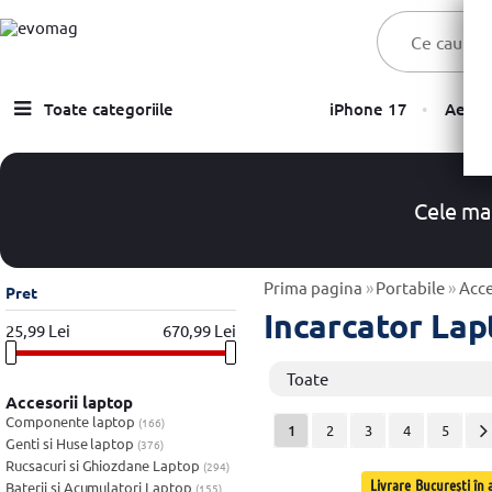
Toate categoriile
iPhone 17
Aer C
Laptopuri
Telefoane, Tablete & Accesorii
Cele ma
TV & Multimedia
Componente PC & Gaming
Prima pagina
»
Portabile
»
Acce
Pret
Incarcator Lap
Calculatoare - Sisteme PC
25,99 Lei
670,99 Lei
Monitoare
Toate
Accesorii laptop
Electrocasnice
Componente laptop
(166)
1
2
3
4
5
Genti si Huse laptop
(376)
Imprimante
Rucsacuri si Ghiozdane Laptop
(294)
Livrare București în a
Baterii si Acumulatori Laptop
(155)