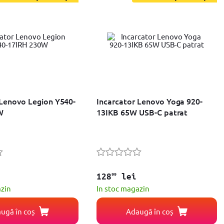
 Lenovo Legion Y540-
Incarcator Lenovo Yoga 920-
W
13IKB 65W USB-C patrat
99
128
lei
azin
In stoc magazin
ugă în coș
Adaugă în coș