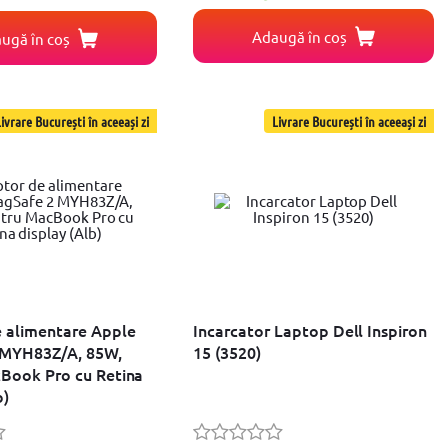
Adaugă în coș
ugă în coș
ivrare București în aceeași zi
Livrare București în aceeași zi
 alimentare Apple
Incarcator Laptop Dell Inspiron
 MYH83Z/A, 85W,
15 (3520)
Book Pro cu Retina
b)