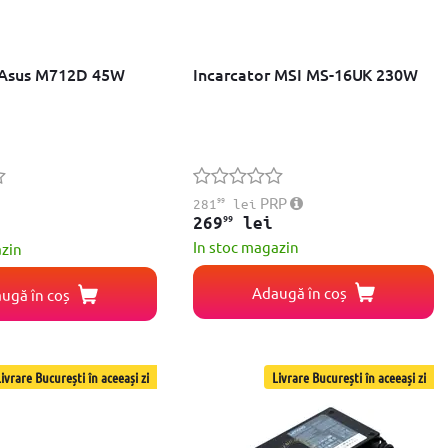
 Asus M712D 45W
Incarcator MSI MS-16UK 230W
99
PRP
281
lei
99
269
lei
In stoc magazin
azin
Adaugă în coș
ugă în coș
ivrare București în aceeași zi
Livrare București în aceeași zi