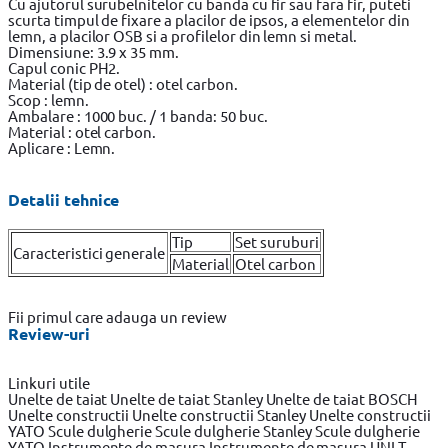
Cu ajutorul surubelnitelor cu banda cu fir sau fara fir, puteti
scurta timpul de fixare a placilor de ipsos, a elementelor din
lemn, a placilor OSB si a profilelor din lemn si metal.
Dimensiune: 3.9 x 35 mm.
Capul conic PH2.
Material (tip de otel) : otel carbon.
Scop : lemn.
Ambalare : 1000 buc. / 1 ​​banda: 50 buc.
Material : otel carbon.
Aplicare : Lemn.
Detalii tehnice
Tip
Set suruburi
Caracteristici generale
Material
Otel carbon
Fii primul care adauga un review
Review-uri
Linkuri utile
Unelte de taiat
Unelte de taiat Stanley
Unelte de taiat BOSCH
Unelte constructii
Unelte constructii Stanley
Unelte constructii
YATO
Scule dulgherie
Scule dulgherie Stanley
Scule dulgherie
YATO
Instrumente de masura
Instrumente de masura UNI-T