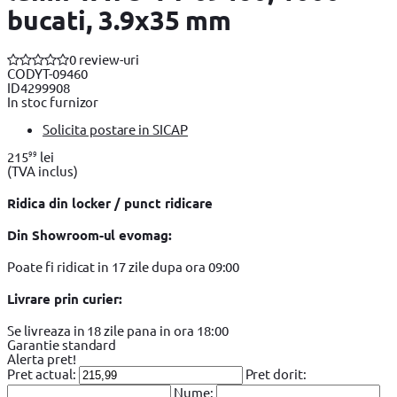
bucati, 3.9x35 mm
0 review-uri
COD
YT-09460
ID
4299908
In stoc furnizor
Solicita postare in SICAP
99
215
lei
(TVA inclus)
Ridica din locker / punct ridicare
Din Showroom-ul evomag:
Poate fi ridicat in 17 zile dupa ora 09:00
Livrare prin curier:
Se livreaza in 18 zile pana in ora 18:00
Garantie standard
Alerta pret!
Pret actual:
Pret dorit:
Nume: