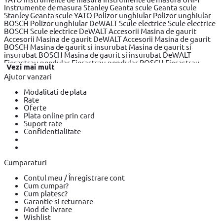
Instrumente de masura Stanley
Geanta scule
Geanta scule
Stanley
Geanta scule YATO
Polizor unghiular
Polizor unghiular
BOSCH
Polizor unghiular DeWALT
Scule electrice
Scule electrice
BOSCH
Scule electrice DeWALT
Accesorii Masina de gaurit
Accesorii Masina de gaurit DeWALT
Accesorii Masina de gaurit
BOSCH
Masina de gaurit si insurubat
Masina de gaurit si
insurubat BOSCH
Masina de gaurit si insurubat DeWALT
Fierastrau pendular
Fierastrau pendular BOSCH
Fierastrau
Vezi mai mult
pendular DeWALT
Fierastrau circular
Fierastrau circular
Ajutor vanzari
DeWALT
Fierastrau circular BOSCH
Fierastrau sabie
Fierastrau
sabie DeWALT
Fierastrau sabie BOSCH
Slefuitor electric
Modalitati de plata
Slefuitor electric BOSCH
Slefuitor electric YATO
Masini de frezat
Rate
Masini de frezat BOSCH
Masini de frezat DeWALT
Rindea
Oferte
electrica
Rindea electrica BOSCH
Rindea electrica Makita
Plata online prin card
Suflanta aer cald
Suflanta aer cald YATO
Suflanta aer cald
Suport rate
BOSCH
Placi compactoare & Ciocan demolator
Placi
Confidentialitate
compactoare & Ciocan demolator BOSCH
Placi compactoare &
Ciocan demolator Makita
Accesorii scule electrice
Accesorii
scule electrice BOSCH
Accesorii scule electrice DeWALT
Pistoale
de Vopsit si Trafaleti
Pistoale de Vopsit si Trafaleti BOSCH
Cumparaturi
Pistoale de Vopsit si Trafaleti YATO
Echipamente de protectie
Echipamente de protectie Makita
Echipamente de protectie
Contul meu / Înregistrare cont
YATO
Bricolaj
Bricolaj OEM
Bricolaj Cynel
Surubelnita electrica
Cum cumpar?
Surubelnita electrica BOSCH
Surubelnita electrica Heinner
Cum platesc?
Garantie si returnare
Mod de livrare
Wishlist