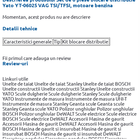
Yato YT-06025 VAG TSI/TFSI, motoare benzina
Momentan, acest produs nu are descriere
Detalii tehnice
Caracteristici generale
Tip
Kit blocare distributie
Fii primul care adauga un review
Review-uri
Linkuri utile
Unelte de taiat
Unelte de taiat Stanley
Unelte de taiat BOSCH
Unelte constructii
Unelte constructii Stanley
Unelte constructii
YATO
Scule dulgherie
Scule dulgherie Stanley
Scule dulgherie
YATO
Instrumente de masura
Instrumente de masura UNI-T
Instrumente de masura Stanley
Geanta scule
Geanta scule
Stanley
Geanta scule YATO
Polizor unghiular
Polizor unghiular
BOSCH
Polizor unghiular DeWALT
Scule electrice
Scule electrice
BOSCH
Scule electrice DeWALT
Accesorii Masina de gaurit
Accesorii Masina de gaurit DeWALT
Accesorii Masina de gaurit
BOSCH
Masina de gaurit si insurubat
Masina de gaurit si
insurubat BOSCH
Masina de gaurit si insurubat DeWALT
Fierastrau pendular
Fierastrau pendular BOSCH
Fierastrau