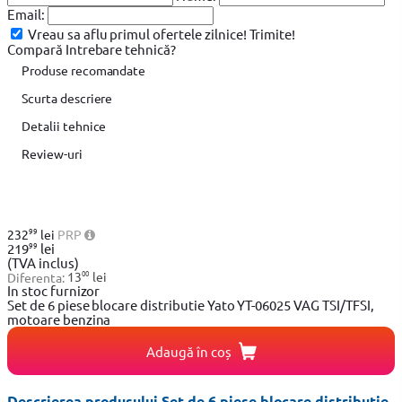
Email:
Vreau sa aflu primul ofertele zilnice!
Trimite!
Compară
Intrebare tehnică?
Produse recomandate
Scurta descriere
Detalii tehnice
Review-uri
99
232
lei
PRP
99
219
lei
(TVA inclus)
00
Diferenta:
13
lei
In stoc furnizor
Set de 6 piese blocare distributie Yato YT-06025 VAG TSI/TFSI,
motoare benzina
Adaugă în coș
Descrierea produsului Set de 6 piese blocare distributie