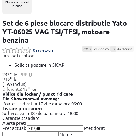
Plata cu cardul
în rate
Set de 6 piese blocare distributie Yato
YT-06025 VAG TSI/TFSI, motoare
benzina
COD
YT-06025
ID
4297668
0 review-uri
In stoc furnizor
Solicita postare in SICAP
99
232
lei
PRP
99
219
lei
(TVA inclus)
00
Diferenta:
13
lei
Ridica din locker / punct ridicare
Din Showroom-ul evomag:
Poate fi ridicat in 17 zile dupa ora 09:00
Livrare prin curier:
Se livreaza in 18 zile pana in ora 18:00
Garantie standard
Alerta pret!
Pret actual:
Pret dorit:
Nume: