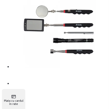
Plata cu cardul
în rate