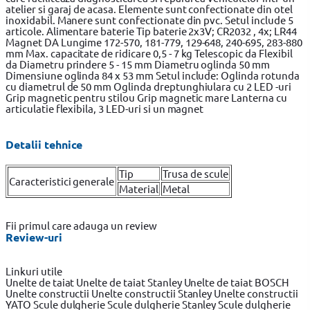
atelier si garaj de acasa. Elemente sunt confectionate din otel
inoxidabil. Manere sunt confectionate din pvc. Setul include 5
articole. Alimentare baterie Tip baterie 2x3V; CR2032 , 4x; LR44
Magnet DA Lungime 172-570, 181-779, 129-648, 240-695, 283-880
mm Max. capacitate de ridicare 0,5 - 7 kg Telescopic da Flexibil
da Diametru prindere 5 - 15 mm Diametru oglinda 50 mm
Dimensiune oglinda 84 x 53 mm Setul include: Oglinda rotunda
cu diametrul de 50 mm Oglinda dreptunghiulara cu 2 LED -uri
Grip magnetic pentru stilou Grip magnetic mare Lanterna cu
articulatie flexibila, 3 LED-uri si un magnet
Detalii tehnice
Tip
Trusa de scule
Caracteristici generale
Material
Metal
Fii primul care adauga un review
Review-uri
Linkuri utile
Unelte de taiat
Unelte de taiat Stanley
Unelte de taiat BOSCH
Unelte constructii
Unelte constructii Stanley
Unelte constructii
YATO
Scule dulgherie
Scule dulgherie Stanley
Scule dulgherie