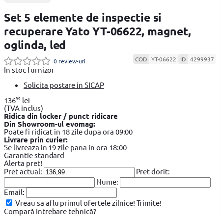
Set 5 elemente de inspectie si
recuperare Yato YT-06622, magnet,
oglinda, led
COD
YT-06622
ID
4299937
0 review-uri
In stoc furnizor
Solicita postare in SICAP
99
136
lei
(TVA inclus)
Ridica din locker / punct ridicare
Din Showroom-ul evomag:
Poate fi ridicat in 18 zile dupa ora 09:00
Livrare prin curier:
Se livreaza in 19 zile pana in ora 18:00
Garantie standard
Alerta pret!
Pret actual:
Pret dorit:
Nume:
Email:
Vreau sa aflu primul ofertele zilnice!
Trimite!
Compară
Intrebare tehnică?