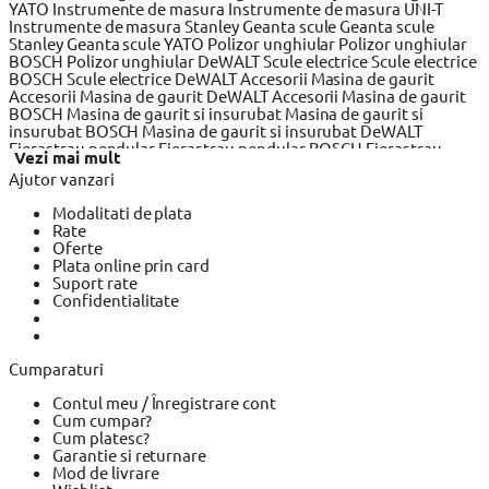
YATO
Instrumente de masura
Instrumente de masura UNI-T
Instrumente de masura Stanley
Geanta scule
Geanta scule
Stanley
Geanta scule YATO
Polizor unghiular
Polizor unghiular
BOSCH
Polizor unghiular DeWALT
Scule electrice
Scule electrice
BOSCH
Scule electrice DeWALT
Accesorii Masina de gaurit
Accesorii Masina de gaurit DeWALT
Accesorii Masina de gaurit
BOSCH
Masina de gaurit si insurubat
Masina de gaurit si
insurubat BOSCH
Masina de gaurit si insurubat DeWALT
Fierastrau pendular
Fierastrau pendular BOSCH
Fierastrau
Vezi mai mult
pendular DeWALT
Fierastrau circular
Fierastrau circular
Ajutor vanzari
DeWALT
Fierastrau circular BOSCH
Fierastrau sabie
Fierastrau
sabie DeWALT
Fierastrau sabie BOSCH
Slefuitor electric
Modalitati de plata
Slefuitor electric BOSCH
Slefuitor electric YATO
Masini de frezat
Rate
Masini de frezat BOSCH
Masini de frezat DeWALT
Rindea
Oferte
electrica
Rindea electrica BOSCH
Rindea electrica Makita
Plata online prin card
Suflanta aer cald
Suflanta aer cald YATO
Suflanta aer cald
Suport rate
BOSCH
Placi compactoare & Ciocan demolator
Placi
Confidentialitate
compactoare & Ciocan demolator BOSCH
Placi compactoare &
Ciocan demolator Makita
Accesorii scule electrice
Accesorii
scule electrice BOSCH
Accesorii scule electrice DeWALT
Pistoale
de Vopsit si Trafaleti
Pistoale de Vopsit si Trafaleti BOSCH
Cumparaturi
Pistoale de Vopsit si Trafaleti YATO
Echipamente de protectie
Echipamente de protectie Makita
Echipamente de protectie
Contul meu / Înregistrare cont
YATO
Bricolaj
Bricolaj OEM
Bricolaj Cynel
Surubelnita electrica
Cum cumpar?
Surubelnita electrica BOSCH
Surubelnita electrica Heinner
Cum platesc?
Garantie si returnare
Mod de livrare