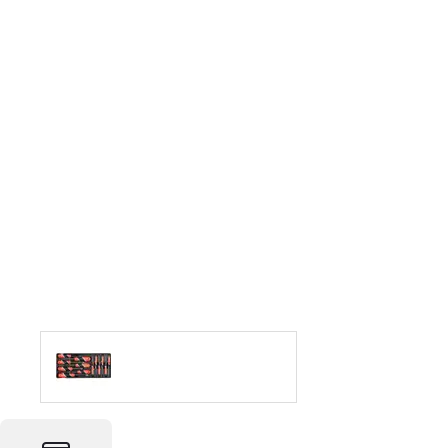
Foto & Video
Software
Retelistica
Ingrijire personala
Sport & Fitness
Bebe, Copii & Jucarii
Casa, Decoratiuni & Bricolaj
Birotica
Ceasuri
Servicii
Vouchere