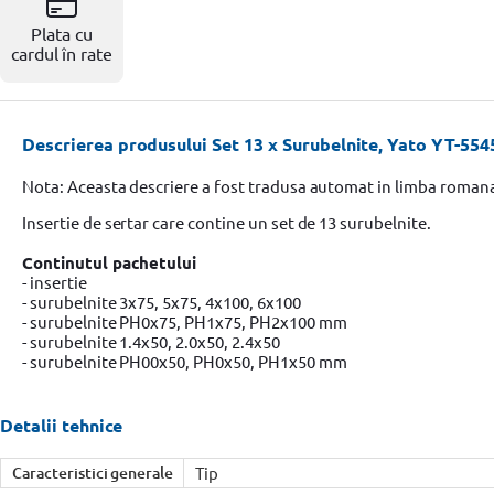
Resigilate
Plata cu
cardul în rate
Descrierea produsului Set 13 x Surubelnite, Yato YT-554
Nota: Aceasta descriere a fost tradusa automat in limba roman
Insertie de sertar care contine un set de 13 surubelnite.
Continutul pachetului
- insertie
- surubelnite 3x75, 5x75, 4x100, 6x100
- surubelnite PH0x75, PH1x75, PH2x100 mm
- surubelnite 1.4x50, 2.0x50, 2.4x50
- surubelnite PH00x50, PH0x50, PH1x50 mm
Detalii tehnice
Caracteristici generale
Tip