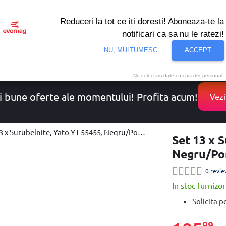
Reduceri la tot ce iti doresti! Aboneaza-te la
notificari ca sa nu le ratezi!
onditionat
Noutati
Oferte
Resigilate
Solutii de 
NU, MULTUMESC
ACCEPT
Nu colectam date cu caracter personal.
i bune oferte ale momentului! Profita acum!
Vezi
 x Surubelnite, Yato YT-55455, Negru/Portocaliu
Set 13 x 
Negru/Por
0 revie
In stoc furnizor
Solicita p
99