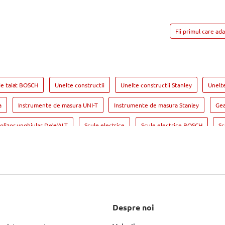
Fii primul care ad
de taiat BOSCH
Unelte constructii
Unelte constructii Stanley
Unelt
a
Instrumente de masura UNI-T
Instrumente de masura Stanley
Gea
olizor unghiular DeWALT
Scule electrice
Scule electrice BOSCH
Sc
orii Masina de gaurit BOSCH
Masina de gaurit si insurubat
Masina de gau
u pendular BOSCH
Fierastrau pendular DeWALT
Fierastrau circular
Fierastrau sabie BOSCH
Slefuitor electric
Slefuitor electric BOSCH
Rindea electrica BOSCH
Rindea electrica Makita
Suflanta aer cald
Despre noi