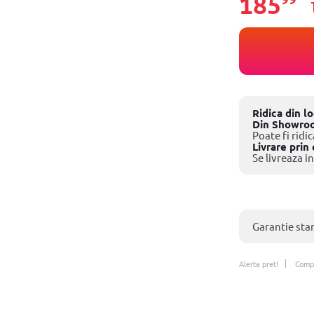
185
Ridica din l
Din Showro
Poate fi ridic
Livrare prin 
Se livreaza in
Garantie sta
Alerta pret!
Comp