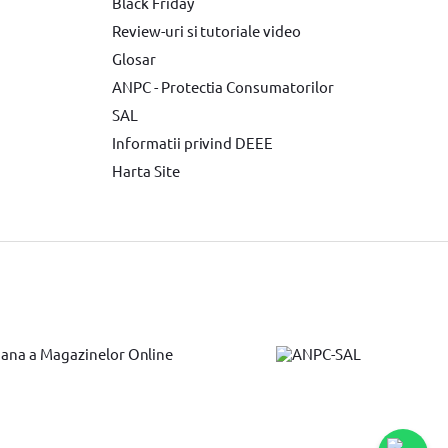
tor Makita
Accesorii scule electrice
Black Friday
Review-uri si tutoriale video
e de Vopsit si Trafaleti YATO
Glosar
Surubelnita electrica
ANPC - Protectia Consumatorilor
SAL
Informatii privind DEEE
Harta Site