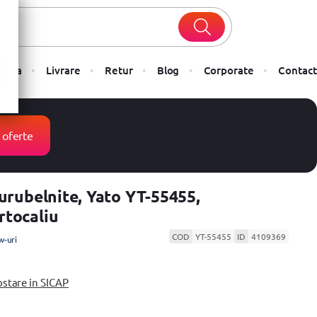
Plata
Livrare
Retur
Blog
Corporate
Contact
 oferte
Surubelnite, Yato YT-55455,
tocaliu
COD
YT-55455
ID
4109369
w-uri
ostare in SICAP