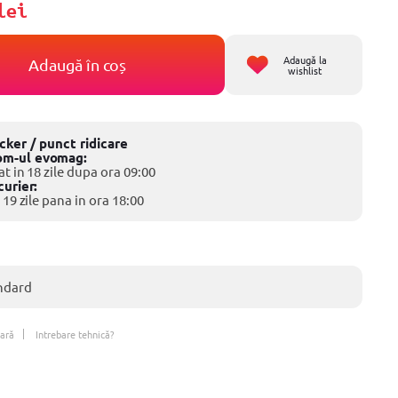
lei
Adaugă la
Adaugă în coș
wishlist
ocker / punct ridicare
om-ul evomag:
at in 18 zile dupa ora 09:00
curier:
 19 zile pana in ora 18:00
ndard
ară
Intrebare tehnică?