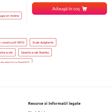
Adaugă în coș
auga un review
e constructii YATO
Scule dulgherie
nta scule
Geanta scule Stanley
ule electrice DeWALT
rit si insurubat BOSCH
Fierastrau circular DeWALT
Slefuitor electric YATO
Masini de frezat
Suflanta aer cald YATO
Resurse si Informatii legale