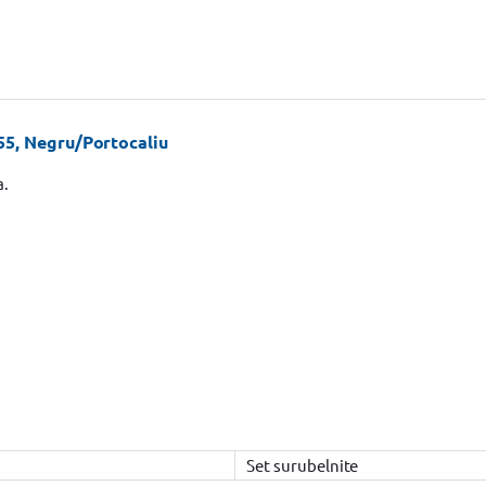
55, Negru/Portocaliu
a.
Set surubelnite