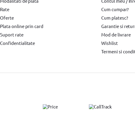
Modalitati de plata
Suflanta aer cald BOSCH
Placi compactoare & Ciocan demolator
Contul meu / Înr
Plac
Rate
Cum cumpar?
Accesorii scule electrice BOSCH
Accesorii scule electrice DeWALT
Pi
Oferte
Cum platesc?
Echipamente de protectie
Echipamente de protectie Makita
Echipa
Plata online prin card
Garantie si retu
Suport rate
Mod de livrare
Surubelnita electrica BOSCH
Surubelnita electrica Heinner
Confidentialitate
Wishlist
Termeni si condit