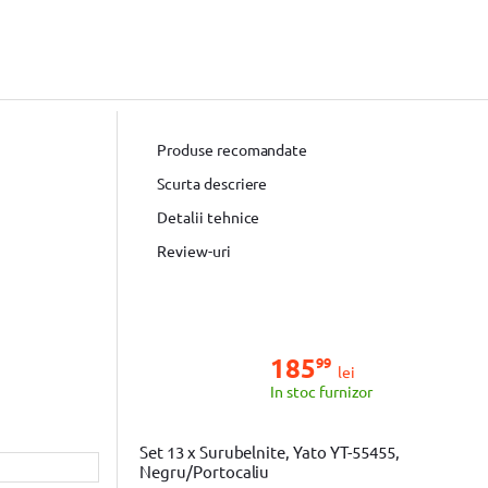
Produse recomandate
Scurta descriere
Detalii tehnice
Review-uri
185
99
lei
In stoc furnizor
Set 13 x Surubelnite, Yato YT-55455,
Negru/Portocaliu