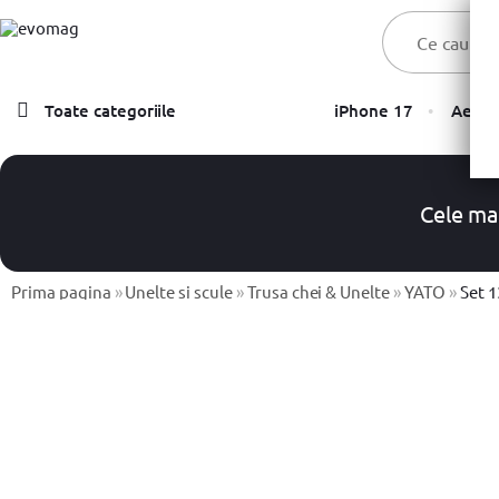
Toate categoriile
iPhone 17
Aer C
Laptopuri
Telefoane, Tablete & Accesorii
Cele ma
TV & Multimedia
Componente PC & Gaming
Prima pagina
»
Unelte si scule
»
Trusa chei & Unelte
»
YATO
»
Set 13
Calculatoare - Sisteme PC
Monitoare
Electrocasnice
Imprimante