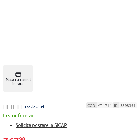
Plata cu cardul
în rate
COD
YT-1714
ID
3898361
0 review-uri
In stoc furnizor
Solicita postare in SICAP
98