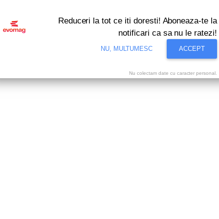
Reduceri la tot ce iti doresti! Aboneaza-te la
notificari ca sa nu le ratezi!
NU, MULTUMESC
ACCEPT
Nu colectam date cu caracter personal.
i bune oferte ale momentului! Profita acum!
Vezi
te Declabator Automat Yato YT-2275, 0.5-6mm