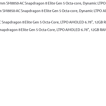
m SM8850-AC Snapdragon 8 Elite Gen 5 Octa-core, Dynamic LTPO A
apdragon 8 Elite Gen 5 Octa-Core, LTPO AMOLED 6.78", 12GB RAM, 
Adaugă în coș
T-2275, 0.5-6mm