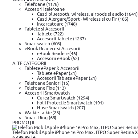
0 review-uri
Telefoane (1176)
In stoc furnizor
Accesorii telefoane
Casti bluetooth, wireless, airpods si audio (1641)
Solicita postare in SICAP
Casti Alergare/Sport - Wireless si cu Fir (185)
Incarcatoare (1748)
99
163
lei
Tablete si Accesorii
(TVA inclus)
Tablete (722)
Accesorii Tablete (1267)
Smartwatch (608)
eBook Readere si Accesorii
Adaugă la wishlist
eBook Readere (46)
Ridica din locker / punct ridicare
Accesorii eBook (52)
Din Showroom-ul evomag:
ALTE CATEGORII
Poate fi ridicat in 18 zile dupa ora 09:00
Tablete ePaper & Accesorii
Livrare prin curier:
Tablete ePaper (21)
Se livreaza in 19 zile pana in ora 18:00
Accesorii Tablete ePaper (21)
Garantie standard
Telefoane Seniori (15)
Alerta pret!
Telefoane Fixe (113)
Pret actual:
Accesorii Smartwatch
Pret dorit:
Curea Smartwatch (1294)
Vreau sa aflu primul ofertele zilnice!
Trimite!
Folii Protectie Smartwatch (191)
Compară
Intrebare tehnică?
Huse Smartwatch (207)
Produse recomandate
Walkie Talkie (23)
Smart Ring (69)
Scurta descriere
PROMOŢII
Detalii tehnice
Telefon Mobil Apple iPhone 16 Pro Max, LTPO Super Retina XDR
6,499.99 Lei