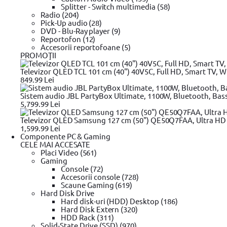
Review-uri
Splitter - Switch multimedia (58)
Radio (204)
Pick-Up audio (28)
Linkuri utile
DVD - Blu-Ray player (9)
Unelte de taiat
Unelte de taiat Stanley
Unelte de taiat BOSCH
Une
Reportofon (12)
Instrumente de masura
Instrumente de masura UNI-T
Instrument
Accesorii reportofoane (5)
unghiular DeWALT
Scule electrice
Scule electrice BOSCH
Scule el
PROMOŢII
insurubat
Masina de gaurit si insurubat BOSCH
Masina de gaurit
circular DeWALT
Fierastrau circular BOSCH
Fierastrau sabie
Fier
Televizor QLED TCL 101 cm (40") 40V5C, Full HD, Smart TV, Wi
Vezi mai mult
Masini de frezat BOSCH
Masini de frezat DeWALT
Rindea electric
849.99 Lei
compactoare & Ciocan demolator
Ajutor vanzari
Placi compactoare & Ciocan d
scule electrice DeWALT
Pistoale de Vopsit si Trafaleti
Pistoale de 
Sistem audio JBL PartyBox Ultimate, 1100W, Bluetooth, Bas
Modalitati de plata
Echipamente de protectie YATO
Bricolaj
Bricolaj OEM
Bricolaj Cy
5,799.99 Lei
Rate
Oferte
Televizor QLED Samsung 127 cm (50") QE50Q7FAA, Ultra HD 4
Plata online prin card
1,599.99 Lei
Suport rate
Componente PC & Gaming
Confidentialitate
CELE MAI ACCESATE
Placi Video (561)
Gaming
Console (72)
Cumparaturi
Accesorii console (728)
Scaune Gaming (619)
Contul meu / Înregistrare cont
Hard Disk Drive
Cum cumpar?
Hard disk-uri (HDD) Desktop (186)
Cum platesc?
Hard Disk Extern (320)
Garantie si returnare
HDD Rack (311)
Mod de livrare
Solid-State Drive (SSD) (970)