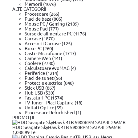
Wishlist
Memorii (1076)
Termeni si conditii
ALTE CATEGORII
Procesoare (266)
Placi de baza (805)
Mouse PC / Gaming (2189)
Despre noi
Mouse Pad (777)
Surse de alimentare PC (1176)
Valorile evomag
Carcase (1870)
Home
Accesorii Carcase (125)
Despre evomag
Boxe PC (260)
Locatie punct de lucru
Casti - Microfoane (1717)
Departamente
Camere Web (141)
Angajari
Coolere (2780)
Contact
Calculatoare evoMAG (4)
Periferice (1214)
Placi de sunet (56)
Protectie electrica (848)
Resurse si Informatii legale
Stick USB (867)
Hub USB (539)
Black Friday
Tastaturi PC (1574)
Review-uri si tutoriale video
TV Tuner - Placi Captura (18)
Glosar
Unitati Optice (55)
ANPC - Protectia Consumatorilor
Procesoare Refurbished (1)
SAL
PROMOŢII
Informatii privind DEEE
Harta Site
HDD Seagate SkyHawk 4TB 5900RPM SATA-III 256MB
1,038.99 Lei