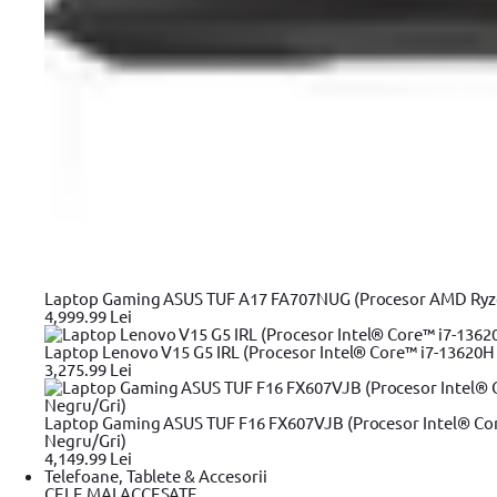
Laptop Gaming ASUS TUF A17 FA707NUG (Procesor AMD Ryzen™
4,999.99 Lei
Laptop Lenovo V15 G5 IRL (Procesor Intel® Core™ i7-13620H 
3,275.99 Lei
Plata cu
cardul în rate
Laptop Gaming ASUS TUF F16 FX607VJB (Procesor Intel® Cor
Negru/Gri)
4,149.99 Lei
Cleste Declabator Automat Yato YT-227
Telefoane, Tablete & Accesorii
CELE MAI ACCESATE