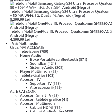
Review-uri
Telefon Mobil Samsung Galaxy S26 Ultra, Procesor Qualcom
+ 50 MP, Wi-Fi, 5G, Dual SIM, Android (Negru)
5,299.99 Lei
99
163
lei
(TVA inclus)
Telefon Mobil OnePlus 15, Procesor Qualcomm SM8850-AC Sn
In stoc furnizor
Android (Negru)
Cleste Declabator Automat Yato YT-2275, 0.5-6mm
4,399.99 Lei
TV & Multimedia
CELE MAI ACCESATE
Televizoare (709)
Home Audio
Descrierea produsului Cleste Declabator Automat Yato Y
Boxe Portabile cu Bluetooth (571)
Soundbar (121)
Sisteme Audio (208)
Player Multimedia (25)
Cleste Declabator Automat 0,5-6 MM YT-2275
Tablete Grafice (103)
Accesorii TV
Suporturi TV (887)
Detalii tehnice
Alte accesorii (129)
ALTE CATEGORII
Accesorii Smart TV (27)
Caracteristici generale
Tip
Cleste
Accesorii tablete grafice (41)
Accesorii Multimedia
Cabluri HDMI (751)
Fii primul care adauga un review
Cabluri Audio-Video (435)