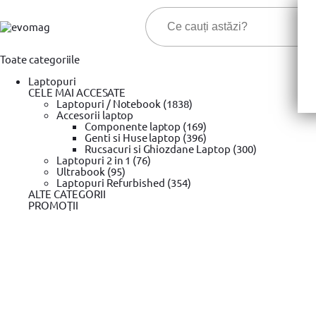
Toate categoriile
Laptopuri
CELE MAI ACCESATE
Laptopuri / Notebook (1838)
Accesorii laptop
Componente laptop (169)
Genti si Huse laptop (396)
Cele ma
Rucsacuri si Ghiozdane Laptop (300)
Laptopuri 2 in 1 (76)
Ultrabook (95)
Prima pagina
Laptopuri Refurbished (354)
Unelte si scule
Trusa chei & Unelte
YATO
Cles
»
»
»
»
ALTE CATEGORII
Cleste Declabator Automat Yato YT-2275, 0.5-6mm
PROMOŢII