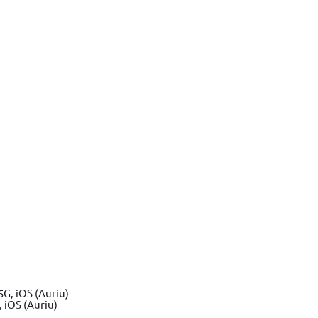
COD
YT-2275
ID
3998146
 iOS (Auriu)