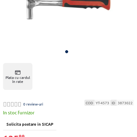
Plata cu cardul
în rate
COD
YT-4573
ID
3873022
0 review-uri
In stoc furnizor
Solicita postare in SICAP
99