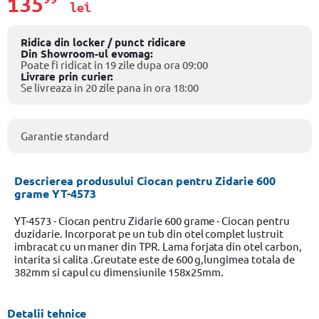
135
lei
Ridica din locker / punct ridicare
Din Showroom-ul evomag:
Poate fi ridicat in 19 zile dupa ora 09:00
Livrare prin curier:
Se livreaza in 20 zile pana in ora 18:00
Garantie standard
Descrierea produsului Ciocan pentru Zidarie 600
grame YT-4573
YT-4573 - Ciocan pentru Zidarie 600 grame - Ciocan pentru
duzidarie. Incorporat pe un tub din otel complet lustruit
imbracat cu un maner din TPR. Lama forjata din otel carbon,
intarita si calita .Greutate este de 600 g,lungimea totala de
382mm si capul cu dimensiunile 158x25mm.
Detalii tehnice