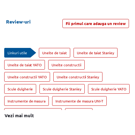
Review-uri
Fii primul care adauga un review
Linkuri utile
Unelte de taiat
Unelte de taiat Stanley
Unelte de taiat YATO
Unelte constructii
Unelte constructii YATO
Unelte constructii Stanley
Scule dulgherie
Scule dulgherie Stanley
Scule dulgherie YATO
Instrumente de masura
Instrumente de masura UNI-T
Instrumente de masura Stanley
Geanta scule
Vezi mai mult
Geanta scule Stanley
Geanta scule YATO
Polizor unghiular