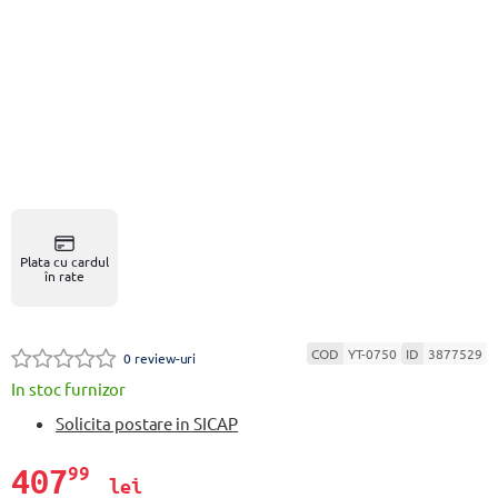
Plata cu cardul
în rate
COD
YT-0750
ID
3877529
0 review-uri
In stoc furnizor
Solicita postare in SICAP
407
99
lei