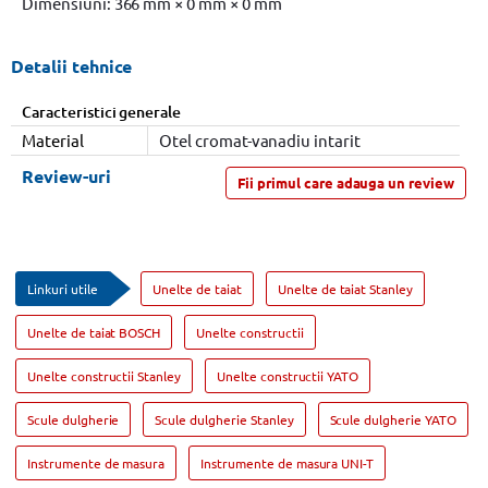
Dimensiuni: 366 mm × 0 mm × 0 mm
Detalii tehnice
Caracteristici generale
Material
Otel cromat-vanadiu intarit
Review-uri
Fii primul care adauga un review
Linkuri utile
Unelte de taiat
Unelte de taiat Stanley
Unelte de taiat BOSCH
Unelte constructii
Unelte constructii Stanley
Unelte constructii YATO
Scule dulgherie
Scule dulgherie Stanley
Scule dulgherie YATO
Instrumente de masura
Instrumente de masura UNI-T