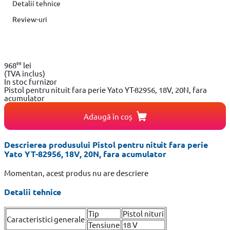
Detalii tehnice
Review-uri
99
968
lei
(TVA inclus)
In stoc furnizor
Pistol pentru nituit fara perie Yato YT-82956, 18V, 20N, fara
acumulator
Adaugă în coș
Descrierea produsului Pistol pentru nituit fara perie
Yato YT-82956, 18V, 20N, fara acumulator
Momentan, acest produs nu are descriere
Detalii tehnice
Tip
Pistol nituri
Caracteristici generale
Tensiune
18 V