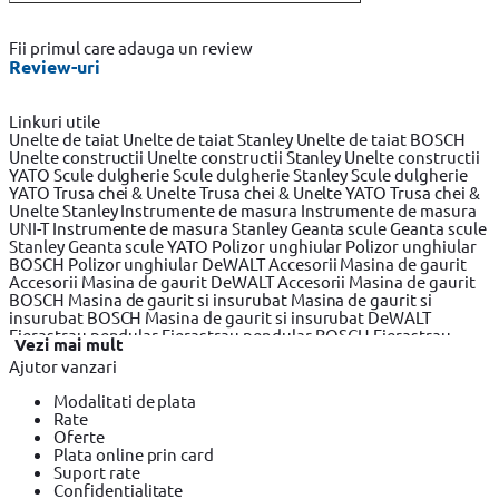
Fii primul care adauga un review
Review-uri
Linkuri utile
Unelte de taiat
Unelte de taiat Stanley
Unelte de taiat BOSCH
Unelte constructii
Unelte constructii Stanley
Unelte constructii
YATO
Scule dulgherie
Scule dulgherie Stanley
Scule dulgherie
YATO
Trusa chei & Unelte
Trusa chei & Unelte YATO
Trusa chei &
Unelte Stanley
Instrumente de masura
Instrumente de masura
UNI-T
Instrumente de masura Stanley
Geanta scule
Geanta scule
Stanley
Geanta scule YATO
Polizor unghiular
Polizor unghiular
BOSCH
Polizor unghiular DeWALT
Accesorii Masina de gaurit
Accesorii Masina de gaurit DeWALT
Accesorii Masina de gaurit
BOSCH
Masina de gaurit si insurubat
Masina de gaurit si
insurubat BOSCH
Masina de gaurit si insurubat DeWALT
Fierastrau pendular
Fierastrau pendular BOSCH
Fierastrau
Vezi mai mult
pendular DeWALT
Fierastrau circular
Fierastrau circular
Ajutor vanzari
DeWALT
Fierastrau circular BOSCH
Fierastrau sabie
Fierastrau
sabie DeWALT
Fierastrau sabie BOSCH
Slefuitor electric
Modalitati de plata
Slefuitor electric BOSCH
Slefuitor electric YATO
Masini de frezat
Rate
Masini de frezat BOSCH
Masini de frezat DeWALT
Rindea
Oferte
electrica
Rindea electrica BOSCH
Rindea electrica Makita
Plata online prin card
Suflanta aer cald
Suflanta aer cald YATO
Suflanta aer cald
Suport rate
BOSCH
Placi compactoare & Ciocan demolator
Placi
Confidentialitate
compactoare & Ciocan demolator BOSCH
Placi compactoare &