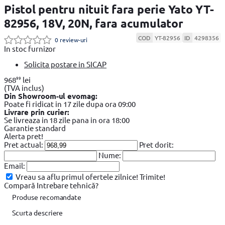
Pistol pentru nituit fara perie Yato YT-
82956, 18V, 20N, fara acumulator
COD
YT-82956
ID
4298356
0 review-uri
In stoc furnizor
Solicita postare in SICAP
99
968
lei
(TVA inclus)
Din Showroom-ul evomag:
Poate fi ridicat in 17 zile dupa ora 09:00
Livrare prin curier:
Se livreaza in 18 zile pana in ora 18:00
Garantie standard
Alerta pret!
Pret actual:
Pret dorit:
Nume:
Email:
Vreau sa aflu primul ofertele zilnice!
Trimite!
Compară
Intrebare tehnică?
Produse recomandate
Scurta descriere