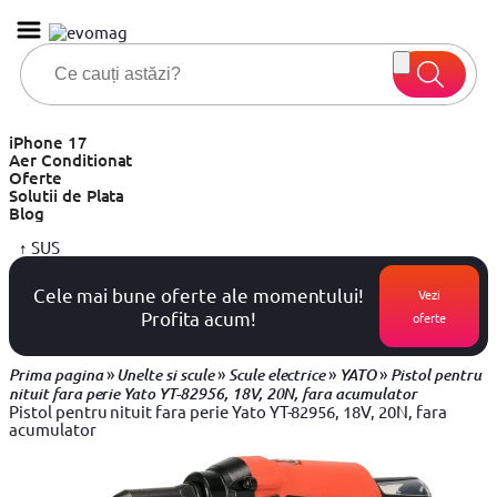
iPhone 17
Aer Conditionat
Oferte
Solutii de Plata
Blog
↑
SUS
Cele mai bune oferte ale momentului!
Vezi
Profita acum!
oferte
»
»
»
»
Prima pagina
Unelte si scule
Scule electrice
YATO
Pistol pentru
nituit fara perie Yato YT-82956, 18V, 20N, fara acumulator
Pistol pentru nituit fara perie Yato YT-82956, 18V, 20N, fara
acumulator