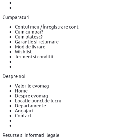
Ciocan demolator Makita
Accesorii scule electrice
Accesorii
scule electrice BOSCH
Accesorii scule electrice DeWALT
Pistoale
de Vopsit si Trafaleti
Pistoale de Vopsit si Trafaleti BOSCH
Cumparaturi
Pistoale de Vopsit si Trafaleti YATO
Echipamente de protectie
Echipamente de protectie Makita
Echipamente de protectie
Contul meu / Înregistrare cont
YATO
Bricolaj
Bricolaj OEM
Bricolaj Cynel
Surubelnita electrica
Cum cumpar?
Surubelnita electrica BOSCH
Surubelnita electrica Heinner
Cum platesc?
Garantie si returnare
Mod de livrare
Wishlist
Termeni si conditii
Despre noi
Valorile evomag
Home
Despre evomag
Locatie punct de lucru
Departamente
Angajari
Contact
Resurse si Informatii legale