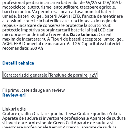
profesional pentru incarcarea bateriilor de 6V/2A si 12V/10A la
motociclete, autoturisme, autoutilitare, tractoare agricole,
barci cu motor. Va permite sa incarcati asa-numitul baterii
umede, baterii cu gel, baterii AGM si EFB. functia de mentinere
a tensiunii corecte in bateriile care functioneaza in regim de
repaus - incarcare de conservare protectie la scurtcircuit
protectie impotriva supraincarcarii bateriei afisaj LCD clar
microprocesor de inalta frecventa.
Date tehnice:
Curent
maxim de incarcare: 10 A Tipuri de baterii acceptate: umed, gel,
AGM, EFB Domeniul de masurare 6 - 12 V Capacitatea bateriei
recomandata: 200 Ah
Detalii tehnice
Caracteristici generale
Tensiune de pornire
12V
Fii primul care adauga un review
Review-uri
Linkuri utile
Gratare gradina
Gratare gradina Teesa
Gratare gradina Zokura
Aparate de sudura si invertoare profesionale
Aparate de sudura
si invertoare profesionale Green Cell
Aparate de sudura si
invertoare profesionale Kemot
Accesorii aparate de sudura