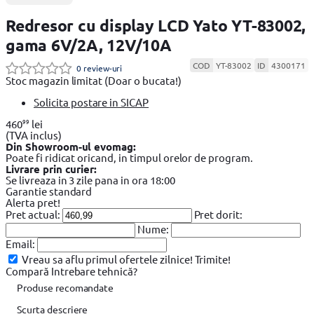
Redresor cu display LCD Yato YT-83002,
gama 6V/2A, 12V/10A
COD
YT-83002
ID
4300171
0 review-uri
Stoc magazin limitat
(Doar o bucata!)
Solicita postare in SICAP
99
460
lei
(TVA inclus)
Din Showroom-ul evomag:
Poate fi ridicat oricand, in timpul orelor de program.
Livrare prin curier:
Se livreaza in 3 zile pana in ora 18:00
Garantie standard
Alerta pret!
Pret actual:
Pret dorit:
Nume:
Email:
Vreau sa aflu primul ofertele zilnice!
Trimite!
Compară
Intrebare tehnică?
Produse recomandate
Scurta descriere