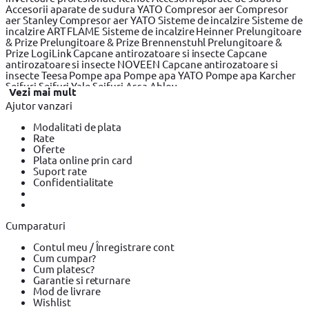
Accesorii aparate de sudura YATO
Compresor aer
Compresor
aer Stanley
Compresor aer YATO
Sisteme de incalzire
Sisteme de
incalzire ART FLAME
Sisteme de incalzire Heinner
Prelungitoare
& Prize
Prelungitoare & Prize Brennenstuhl
Prelungitoare &
Prize LogiLink
Capcane antirozatoare si insecte
Capcane
antirozatoare si insecte NOVEEN
Capcane antirozatoare si
insecte Teesa
Pompe apa
Pompe apa YATO
Pompe apa Karcher
Seifuri
Seifuri Yale
Seifuri Assa Abloy
Vezi mai mult
Ajutor vanzari
Modalitati de plata
Rate
Oferte
Plata online prin card
Suport rate
Confidentialitate
Cumparaturi
Contul meu / Înregistrare cont
Cum cumpar?
Cum platesc?
Garantie si returnare
Mod de livrare
Wishlist