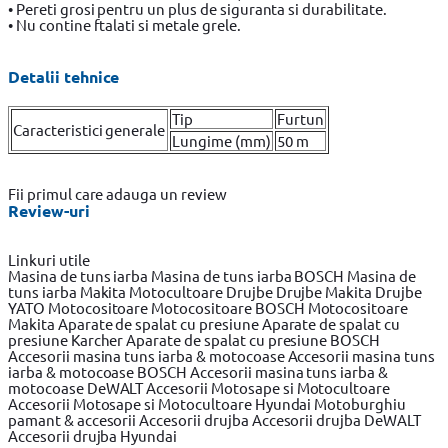
• Pereti grosi pentru un plus de siguranta si durabilitate.
• Nu contine ftalati si metale grele.
Detalii tehnice
Tip
Furtun
Caracteristici generale
Lungime (mm)
50 m
Fii primul care adauga un review
Review-uri
Linkuri utile
Masina de tuns iarba
Masina de tuns iarba BOSCH
Masina de
tuns iarba Makita
Motocultoare
Drujbe
Drujbe Makita
Drujbe
YATO
Motocositoare
Motocositoare BOSCH
Motocositoare
Makita
Aparate de spalat cu presiune
Aparate de spalat cu
presiune Karcher
Aparate de spalat cu presiune BOSCH
Accesorii masina tuns iarba & motocoase
Accesorii masina tuns
iarba & motocoase BOSCH
Accesorii masina tuns iarba &
motocoase DeWALT
Accesorii Motosape si Motocultoare
Accesorii Motosape si Motocultoare Hyundai
Motoburghiu
pamant & accesorii
Accesorii drujba
Accesorii drujba DeWALT
Accesorii drujba Hyundai