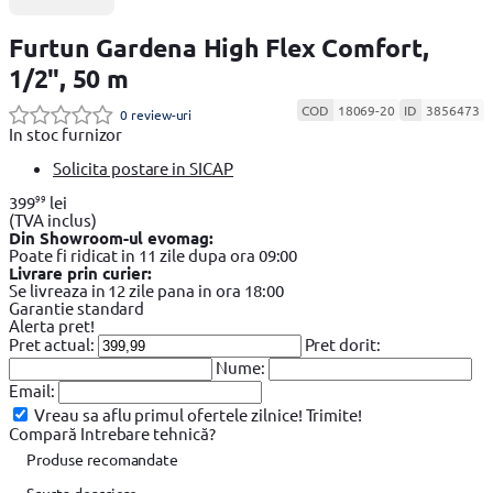
Furtun Gardena High Flex Comfort,
1/2", 50 m
COD
18069-20
ID
3856473
0 review-uri
In stoc furnizor
Solicita postare in SICAP
99
399
lei
(TVA inclus)
Din Showroom-ul evomag:
Poate fi ridicat in 11 zile dupa ora 09:00
Livrare prin curier:
Se livreaza in 12 zile pana in ora 18:00
Garantie standard
Alerta pret!
Pret actual:
Pret dorit:
Nume:
Email:
Vreau sa aflu primul ofertele zilnice!
Trimite!
Compară
Intrebare tehnică?
Produse recomandate