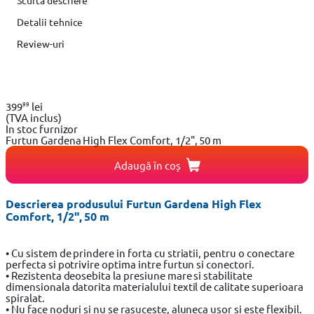
Scurta descriere
Detalii tehnice
Review-uri
99
399
lei
(TVA inclus)
In stoc furnizor
Furtun Gardena High Flex Comfort, 1/2", 50 m
Adaugă în coș
Descrierea produsului Furtun Gardena High Flex
Comfort, 1/2", 50 m
• Cu sistem de prindere in forta cu striatii, pentru o conectare
perfecta si potrivire optima intre furtun si conectori.
• Rezistenta deosebita la presiune mare si stabilitate
dimensionala datorita materialului textil de calitate superioara
spiralat.
• Nu face noduri si nu se rasuceste, aluneca usor si este flexibil.