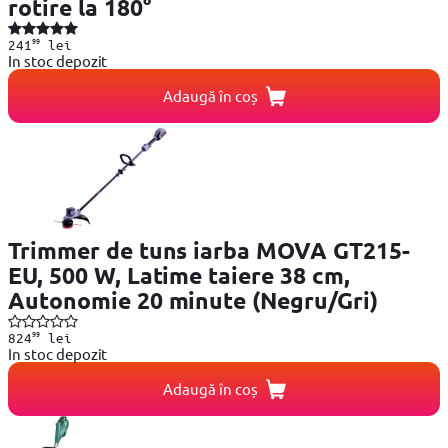
rotire la 180°
99
241
lei
In stoc depozit
Adaugă în coș
Trimmer de tuns iarba MOVA GT215-
EU, 500 W, Latime taiere 38 cm,
Autonomie 20 minute (Negru/Gri)
99
824
lei
In stoc depozit
Adaugă în coș