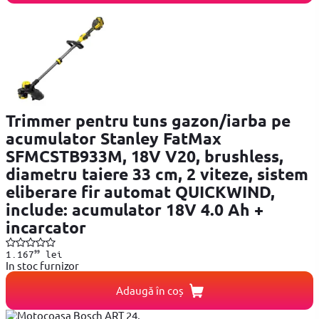
Trimmer pentru tuns gazon/iarba pe
acumulator Stanley FatMax
SFMCSTB933M, 18V V20, brushless,
diametru taiere 33 cm, 2 viteze, sistem
eliberare fir automat QUICKWIND,
include: acumulator 18V 4.0 Ah +
incarcator
99
1.167
lei
In stoc furnizor
Adaugă în coș