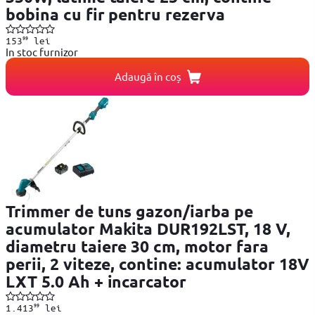
bobina cu fir pentru rezerva
99
153
lei
In stoc furnizor
Adaugă în coș
Trimmer de tuns gazon/iarba pe
acumulator Makita DUR192LST, 18 V,
diametru taiere 30 cm, motor fara
perii, 2 viteze, contine: acumulator 18V
LXT 5.0 Ah + incarcator
99
1.413
lei