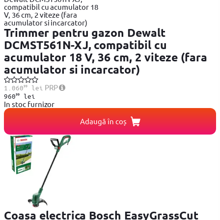
Trimmer pentru gazon Dewalt
DCMST561N-XJ, compatibil cu
acumulator 18 V, 36 cm, 2 viteze (fara
acumulator si incarcator)
99
PRP
1.060
lei
99
960
lei
In stoc furnizor
Adaugă în coș
Coasa electrica Bosch EasyGrassCut