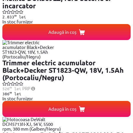
incarcator
99
2.033
lei
In stoc furnizor
Adaugă în coș
Trimmer electric acumulator
Black+Decker ST1823-QW, 18V, 1.5Ah
(Portocaliu/Negru)
99
PRP
526
lei
99
386
lei
In stoc furnizor
Adaugă în coș