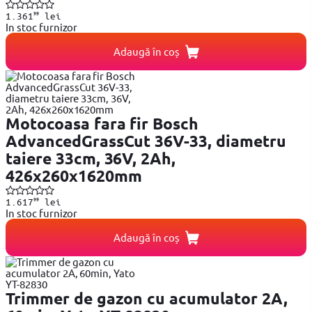
99
1.361
lei
In stoc furnizor
Adaugă în coș
Motocoasa fara fir Bosch
AdvancedGrassCut 36V-33, diametru
taiere 33cm, 36V, 2Ah,
426x260x1620mm
99
1.617
lei
In stoc furnizor
Adaugă în coș
Trimmer de gazon cu acumulator 2A,