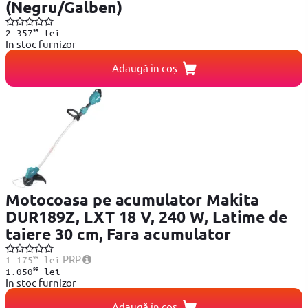
(Negru/Galben)
99
2.357
lei
In stoc furnizor
Adaugă în coș
Motocoasa pe acumulator Makita
DUR189Z, LXT 18 V, 240 W, Latime de
taiere 30 cm, Fara acumulator
99
PRP
1.175
lei
99
1.050
lei
In stoc furnizor
Adaugă în coș