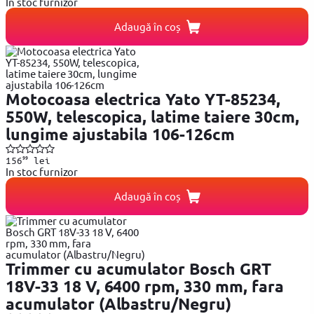
In stoc furnizor
Adaugă în coș
Motocoasa electrica Yato YT-85234,
550W, telescopica, latime taiere 30cm,
lungime ajustabila 106-126cm
99
156
lei
In stoc furnizor
Adaugă în coș
Trimmer cu acumulator Bosch GRT
18V-33 18 V, 6400 rpm, 330 mm, fara
acumulator (Albastru/Negru)