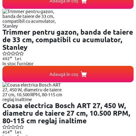
Adaugă în coș
Trimmer pentru gazon, banda de taiere
de 33 cm, compatibil cu acumulator,
Stanley
99
492
lei
In stoc furnizor
Adaugă în coș
Coasa electrica Bosch ART 27, 450 W,
diametru de taiere 27 cm, 10.500 RPM,
80-115 cm reglaj inaltime
99
414
lei