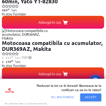
60min, Yato YT-82830
99
404
lei
In stoc furnizor
Adaugă în coș
Motocoasa compatibila cu acumulator,
DUR369AZ, Makita
99
PRP
2.612
lei
99
2.199
lei
In stoc furnizor
Adaugă în coș
Reduceri la tot ce iti doresti! Aboneaza-te la
notificari ca sa nu le ratezi!
NU, MULTUMESC
ACCEPT
Motocoasa pe acumulator Black &
Nu colectam date cu caracter personal.