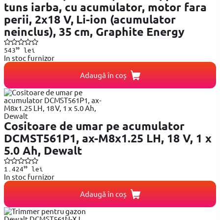
tuns iarba, cu acumulator, motor fara
perii, 2x18 V, Li-ion (acumulator
neinclus), 35 cm, Graphite Energy
99
543
lei
In stoc furnizor
Adaugă în coș
Cositoare de umar pe acumulator
DCMST561P1, ax-M8x1.25 LH, 18 V, 1 x
5.0 Ah, Dewalt
99
1.424
lei
In stoc furnizor
Adaugă în coș