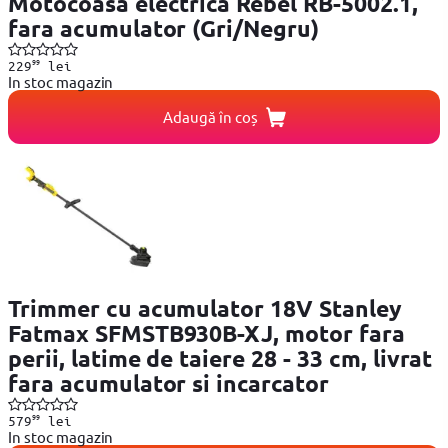
Motocoasa electrica Rebel RB-5002.1,
fara acumulator (Gri/Negru)
99
229
lei
In stoc magazin
Adaugă în coș
Trimmer cu acumulator 18V Stanley
Fatmax SFMSTB930B-XJ, motor fara
perii, latime de taiere 28 - 33 cm, livrat
fara acumulator si incarcator
99
579
lei
In stoc magazin