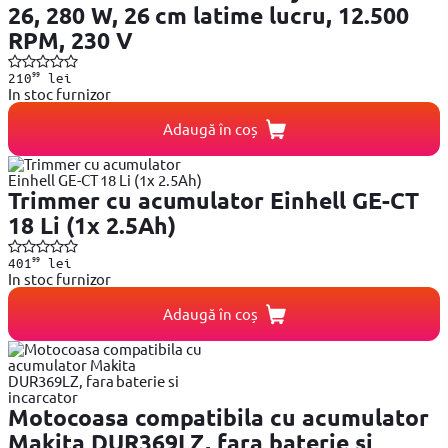
26, 280 W, 26 cm latime lucru, 12.500
RPM, 230 V
99
210
lei
In stoc furnizor
Adaugă în coș
Trimmer cu acumulator Einhell GE-CT
18 Li (1x 2.5Ah)
99
401
lei
In stoc furnizor
Adaugă în coș
Motocoasa compatibila cu acumulator
Makita DUR369LZ, fara baterie si