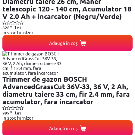
Diametru taiere 26 cm, Maner
telescopic 120 - 140 cm, Acumulator 18
V 2.0 Ah + incarcator (Negru/Verde)
99
828
lei
In stoc furnizor
Adaugă în coș
Trimmer de gazon BOSCH
AdvancedGrassCut 36V-33, 36 V, 2 Ah,
diametru taiere 33 cm, fir 2.4 mm, fara
acumulator, fara incarcator
99
999
lei
In stoc furnizor
Adaugă în coș