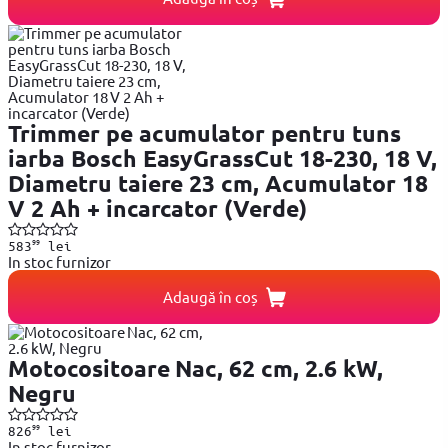
Trimmer pe acumulator pentru tuns
iarba Bosch EasyGrassCut 18-230, 18 V,
Diametru taiere 23 cm, Acumulator 18
V 2 Ah + incarcator (Verde)
99
583
lei
In stoc furnizor
Adaugă în coș
Motocositoare Nac, 62 cm, 2.6 kW,
Negru
99
826
lei
In stoc furnizor