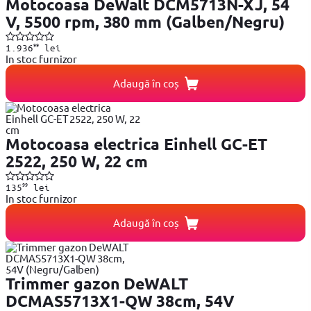
Motocoasa DeWalt DCM5713N-XJ, 54
V, 5500 rpm, 380 mm (Galben/Negru)
99
1.936
lei
In stoc furnizor
Adaugă în coș
Motocoasa electrica Einhell GC-ET
2522, 250 W, 22 cm
99
135
lei
In stoc furnizor
Adaugă în coș
Trimmer gazon DeWALT
DCMAS5713X1-QW 38cm, 54V