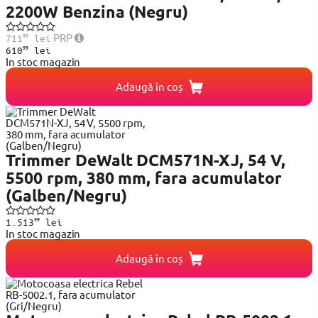
2200W Benzina (Negru)
99
PRP
711
lei
99
610
lei
In stoc magazin
Adaugă în coș
Trimmer DeWalt DCM571N-XJ, 54 V,
5500 rpm, 380 mm, fara acumulator
(Galben/Negru)
99
1.513
lei
In stoc magazin
Adaugă în coș