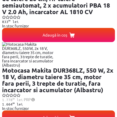
semiautomat, 2 x acumulatori PBA 18
V 2.0 Ah, incarcator AL 1810 CV
99
833
lei
In stoc furnizor
Adaugă în coș
Motocasa Makita DUR368LZ, 550 W, 2x
18 V, diametru taiere 35 cm, motor
fara perii, 3 trepte de turatie, fara
incarcator si acumulator (Albastru)
99
PRP
1.778
lei
99
1.664
lei
In stoc furnizor