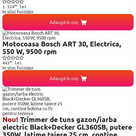
99
1.524
lei
In stoc furnizor
Adaugă în coș
Motocoasa Bosch ART 30, Electrica,
550 W, 9500 rpm
99
443
lei
In stoc furnizor
Adaugă în coș
Nou!
Trimmer de tuns gazon/iarba
electric Black+Decker GL360SB, putere
350W, latime taiere 25 cm, contine