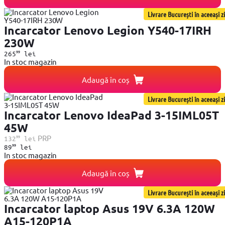
Livrare București în aceeași zi
Incarcator Lenovo Legion Y540-17IRH
230W
99
265
lei
In stoc magazin
Adaugă în coș
Livrare București în aceeași zi
Incarcator Lenovo IdeaPad 3-15IML05T
45W
99
PRP
132
lei
99
89
lei
In stoc magazin
Adaugă în coș
Livrare București în aceeași zi
Incarcator laptop Asus 19V 6.3A 120W
A15-120P1A