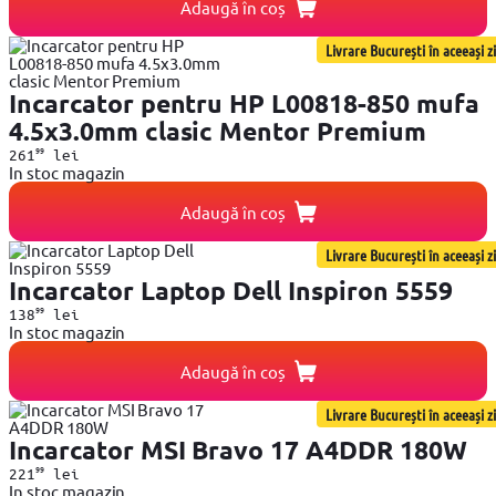
Adaugă în coș
Livrare București în aceeași zi
Incarcator pentru HP L00818-850 mufa
4.5x3.0mm clasic Mentor Premium
99
261
lei
In stoc magazin
Adaugă în coș
Livrare București în aceeași zi
Incarcator Laptop Dell Inspiron 5559
99
138
lei
In stoc magazin
Adaugă în coș
Livrare București în aceeași zi
Incarcator MSI Bravo 17 A4DDR 180W
99
221
lei
In stoc magazin