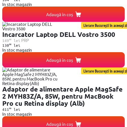
In stoc magazin
Adaugă în coș
Livrare București în aceeași zi
Incarcator Laptop DELL Vostro 3500
99
PRP
149
lei
98
130
lei
In stoc magazin
Adaugă în coș
Livrare București în aceeași zi
Adaptor de alimentare Apple MagSafe
2 MYH83Z/A, 85W, pentru MacBook
Pro cu Retina display (Alb)
99
411
lei
In stoc magazin
Adaugă în coș