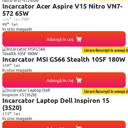
Incarcator Acer Aspire V15 Nitro VN7-
572 65W
99
PRP
126
lei
99
99
lei
In stoc magazin
Adaugă în coș
Livrare București în aceeași zi
Incarcator MSI GS66 Stealth 10SF 180W
99
159
lei
In stoc magazin
Adaugă în coș
Livrare București în aceeași zi
Incarcator Laptop Dell Inspiron 15
(3520)
99
173
lei
In stoc magazin