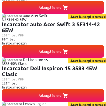
Adaugă în coș
Livrare București în aceeași zi
Incarcator auto Acer Swift 3 SF314-42
65W
99
PRP
109
lei
99
89
lei
In stoc magazin
Adaugă în coș
Livrare București în aceeași zi
Incarcator Dell Inspiron 15 3583 45W
Clasic
99
PRP
132
lei
99
119
lei
In stoc magazin
Adaugă în coș
Livrare București în aceeași zi