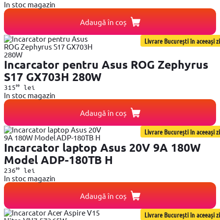
In stoc magazin
Adaugă în coș
Livrare București în aceeași zi
Incarcator pentru Asus ROG Zephyrus
S17 GX703H 280W
99
315
lei
In stoc magazin
Adaugă în coș
Livrare București în aceeași zi
Incarcator laptop Asus 20V 9A 180W
Model ADP-180TB H
99
236
lei
In stoc magazin
Adaugă în coș
Livrare București în aceeași zi