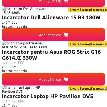
Adaugă în coș
Livrare București în aceeași zi
Incarcator Dell Alienware 15 R3 180W
99
149
lei
In stoc magazin
Adaugă în coș
Livrare București în aceeași zi
Incarcator pentru Asus ROG Strix G16
G614JZ 330W
99
PRP
324
lei
99
299
lei
In stoc magazin
Adaugă în coș
Livrare București în aceeași zi
Incarcator Laptop HP Pavilion DV5
99
PRP
149
lei
99
124
lei