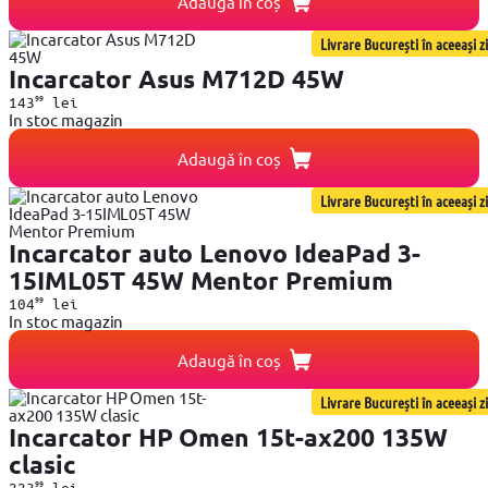
Adaugă în coș
Livrare București în aceeași zi
Incarcator Asus M712D 45W
99
143
lei
In stoc magazin
Adaugă în coș
Livrare București în aceeași zi
Incarcator auto Lenovo IdeaPad 3-
15IML05T 45W Mentor Premium
99
104
lei
In stoc magazin
Adaugă în coș
Livrare București în aceeași zi
Incarcator HP Omen 15t-ax200 135W
clasic
99
223
lei