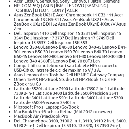
Acer, LiteOn, Samsung, Sony, Lenovo, Fujitsu, Siemens
HP |COMPAQ | ASUS | IBM | LENOVO |SAMSUNG |
TOSHIBA | LITEON | SONY | ACER
Asus ZenBook UX31E Acer Chromebook 11 CB3-111 Acer
Chromebook 13 CB5-311 Asus ZenBook UX21E Asus
ZenBook UX21E-DH52 Asus ZenBook UX21E-KX007V Asus
Zen
Dell Inspiron 1410 Dell Inspiron 15 3531 Dell Inspiron 15
3541 Dell Inspiron 17 3737 Dell Inspiron 17 5749 Dell
Inspiron 15 3537 Dell Inspiron 15R 553
Lenovo B50-80 Lenovo B40-30 Lenovo B40-45 Lenovo B41-
30 Lenovo B50-30 Lenovo B50-70 Lenovo B40-70 Lenovo
B50-45 Lenovo B40-80 Lenovo B41-80 Lenovo B40-30 80F1
Lenovo B40-45 80F5 Lenovo B40-70 80F3 Len
Compatibil cu notebookuri sau tablete HP cu conector
USB-C® cu intrare de c.c. de maxim 15 V / 3 A.
Asus Lenovo Acer Toshiba Dell HP NEC Gateway Compaq
Omen 15-AX HP ZBook Studio G3 HP ZBook 15 G3 HP
ZBook 15u G3
Latitude 5520 Latitude 7400 Latitude 7390 2-in-1 Latitude
7389 2-in-1 Latitude 3400 Latitude 3500 Precision 3541
Latitude 5401 Latitude 5501 Latitude 5400 Latitude 5300
Latitude 5500 Precision 3540 La
Microsoft Pro si Laptop/Go/Book
MacBook Pro 15inch cu Retina (Mid 2012 or newer)
MacBook Air / MacBook Pro
Dell Chromebook 3100, 3100 2-in-1, 3110, 3110 2-in-1, 3400,
5190 2-in-1 Dell Inspiron 13 5310, 13 5320, 13 7390 2-in-1,