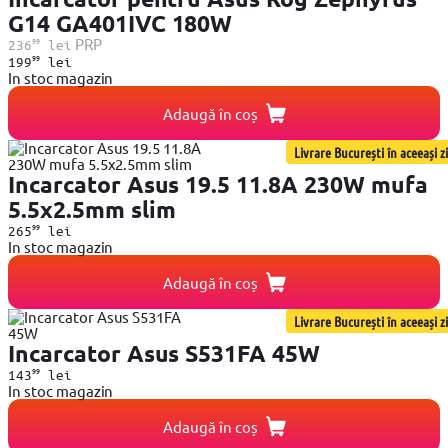
G14 GA401IVC 180W
99
PRP
236
lei
99
199
lei
In stoc magazin
Adaugă în coș
Livrare București în aceeași zi
Incarcator Asus 19.5 11.8A 230W mufa
5.5x2.5mm slim
99
265
lei
In stoc magazin
Adaugă în coș
Livrare București în aceeași zi
Incarcator Asus S531FA 45W
99
143
lei
In stoc magazin
Adaugă în coș