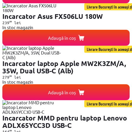
Livrare București în aceeași zi
Incarcator Asus FX506LU 180W
99
239
lei
In stoc magazin
Adaugă în coș
Livrare București în aceeași zi
Incarcator laptop Apple MW2K3ZM/A,
35W, Dual USB-C (Alb)
99
279
lei
In stoc magazin
Adaugă în coș
Livrare București în aceeași zi
Incarcator MMD pentru laptop Lenovo
ADLX65YCC3D USB-C
99
164
lei