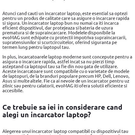
Atunci cand cauti un incarcator laptop, este esential sa optezi
pentru un produs de calitate care sa asigure o incarcare rapida
si sigura. Un incarcator laptop bun nu numai ca iti incarca
eficient dispozitivul, dar protejeaza si bateria de uzura
prematura si de supraincarcare. Modelele disponibile la
evoMAG sunt echipate cu protectii impotriva supraincarcarii,
supratensiunilor si scurtcircuitelor, oferind siguranta pe
termen lung pentru laptopul tau.
In plus, incarcatoarele laptop moderne sunt concepute pentru a
asigura o incarcare rapida, astfel incat sa nu pierzi timp
asteptand ca laptopul tau sa fie din nou gata de utilizare.
Aceste incarcatoare sunt compatibile cu o varietate de modele
de laptopuri, de la branduri populare precum HP, Dell, Lenovo,
Asus si multe altele. Fie ca ai nevoie de un incarcator pentru uz
zilnic sau pentru calatorii, evoMAG iti ofera solutii eficiente si
accesibile.
Ce trebuie sa iei in considerare cand
alegi un incarcator laptop?
Alegerea unui incarcator laptop compatibil cu dispozitivul tau