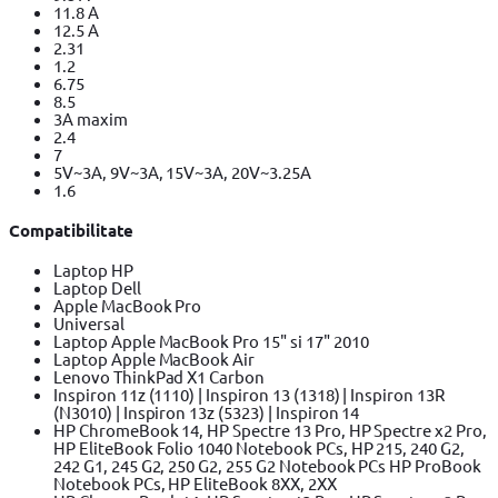
11.8 A
12.5 A
2.31
1.2
6.75
8.5
3A maxim
2.4
7
5V~3A, 9V~3A, 15V~3A, 20V~3.25A
1.6
Compatibilitate
Laptop HP
Laptop Dell
Apple MacBook Pro
Universal
Laptop Apple MacBook Pro 15" si 17" 2010
Laptop Apple MacBook Air
Lenovo ThinkPad X1 Carbon
Inspiron 11z (1110) | Inspiron 13 (1318) | Inspiron 13R
(N3010) | Inspiron 13z (5323) | Inspiron 14
HP ChromeBook 14, HP Spectre 13 Pro, HP Spectre x2 Pro,
HP EliteBook Folio 1040 Notebook PCs, HP 215, 240 G2,
242 G1, 245 G2, 250 G2, 255 G2 Notebook PCs HP ProBook
Notebook PCs, HP EliteBook 8XX, 2XX