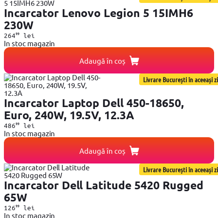
Incarcator Lenovo Legion 5 15IMH6
230W
99
264
lei
In stoc magazin
Adaugă în coș
Livrare București în aceeași zi
Incarcator Laptop Dell 450-18650,
Euro, 240W, 19.5V, 12.3A
99
486
lei
In stoc magazin
Adaugă în coș
Livrare București în aceeași zi
Incarcator Dell Latitude 5420 Rugged
65W
99
126
lei
In stoc magazin