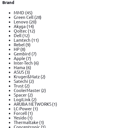
Brand
MMD
(45)
Green Cell
(28)
Lenovo
(20)
Akyga
(14)
Qoltec
(12)
Dell
(12)
Lamtech
(11)
Rebel
(9)
HP
(8)
Gembird
(7)
Apple
(7)
Inter-Tech
(6)
Hama
(6)
ASUS
(3)
Kruger&Matz
(2)
Satechi
(2)
Trust
(2)
CoolerMaster
(2)
Spacer
(2)
LogiLink
(2)
ARUBA NETWORKS
(1)
LC-Power
(1)
Forcell
(1)
Yesido
(1)
Thermaltake
(1)
Conceptronic
(1)