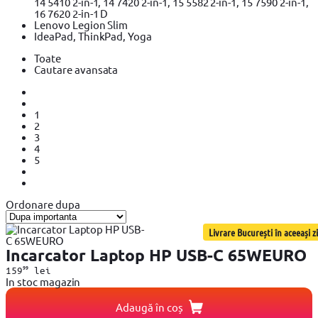
14 5410 2-in-1, 14 7420 2-in-1, 15 5582 2-in-1, 15 7590 2-in-1,
16 7620 2-in-1 D
Lenovo Legion Slim
IdeaPad, ThinkPad, Yoga
Toate
Cautare avansata
1
2
3
4
5
Ordonare dupa
Livrare București în aceeași zi
Incarcator Laptop HP USB-C 65WEURO
99
159
lei
In stoc magazin
Adaugă în coș