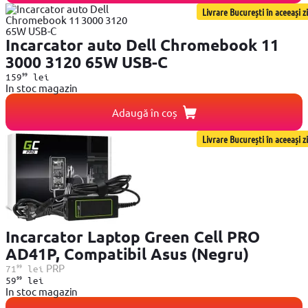
Livrare București în aceeași zi
Incarcator auto Dell Chromebook 11
3000 3120 65W USB-C
99
159
lei
In stoc magazin
Adaugă în coș
Livrare București în aceeași zi
Incarcator Laptop Green Cell PRO
AD41P, Compatibil Asus (Negru)
99
PRP
71
lei
99
59
lei
In stoc magazin