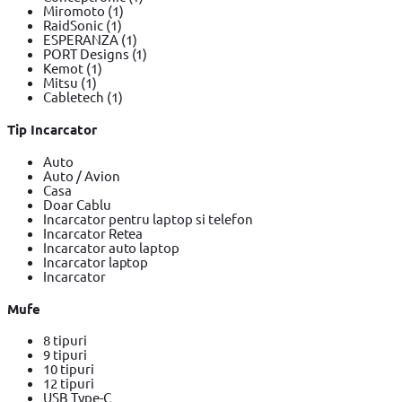
Miromoto
(1)
RaidSonic
(1)
ESPERANZA
(1)
PORT Designs
(1)
Kemot
(1)
Mitsu
(1)
Cabletech
(1)
Tip Incarcator
Auto
Auto / Avion
Casa
Doar Cablu
Incarcator pentru laptop si telefon
Incarcator Retea
Incarcator auto laptop
Incarcator laptop
Incarcator
Mufe
8 tipuri
9 tipuri
10 tipuri
12 tipuri
USB Type-C