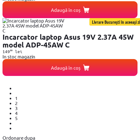
Adaugă în coș
Livrare București în aceeași zi
Incarcator laptop Asus 19V 2.37A 45W
model ADP-45AW C
99
149
lei
In stoc magazin
Adaugă în coș
1
2
3
4
5
Ordonare dupa