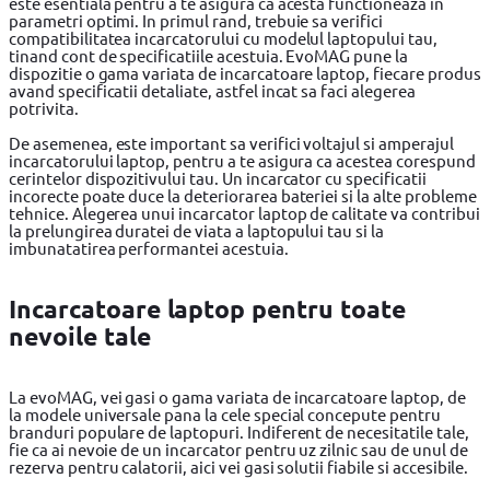
este esentiala pentru a te asigura ca acesta functioneaza in
parametri optimi. In primul rand, trebuie sa verifici
compatibilitatea incarcatorului cu modelul laptopului tau,
tinand cont de specificatiile acestuia. EvoMAG pune la
dispozitie o gama variata de incarcatoare laptop, fiecare produs
avand specificatii detaliate, astfel incat sa faci alegerea
potrivita.
De asemenea, este important sa verifici voltajul si amperajul
incarcatorului laptop, pentru a te asigura ca acestea corespund
cerintelor dispozitivului tau. Un incarcator cu specificatii
incorecte poate duce la deteriorarea bateriei si la alte probleme
tehnice. Alegerea unui incarcator laptop de calitate va contribui
la prelungirea duratei de viata a laptopului tau si la
imbunatatirea performantei acestuia.
Incarcatoare laptop pentru toate
nevoile tale
La evoMAG, vei gasi o gama variata de incarcatoare laptop, de
la modele universale pana la cele special concepute pentru
branduri populare de laptopuri. Indiferent de necesitatile tale,
fie ca ai nevoie de un incarcator pentru uz zilnic sau de unul de
rezerva pentru calatorii, aici vei gasi solutii fiabile si accesibile.