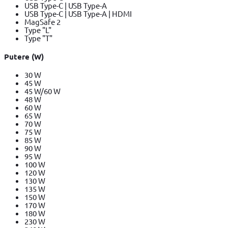
USB Type-C | USB Type-A
USB Type-C | USB Type-A | HDMI
MagSafe 2
Type "L"
Type "T"
Putere (W)
30 W
45 W
45 W/60 W
48 W
60 W
65 W
70 W
75 W
85 W
90 W
95 W
100 W
120 W
130 W
135 W
150 W
170 W
180 W
230 W