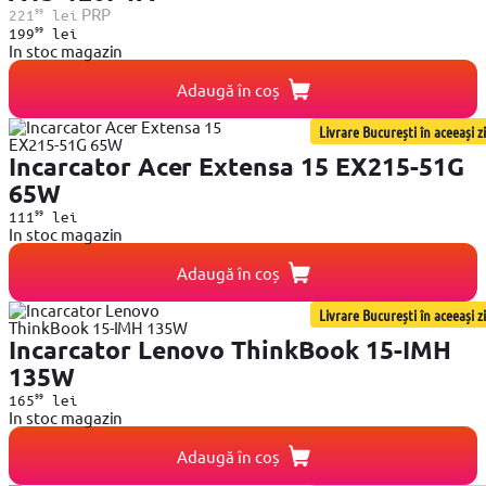
99
PRP
221
lei
99
199
lei
In stoc magazin
Adaugă în coș
Livrare București în aceeași zi
Incarcator Acer Extensa 15 EX215-51G
65W
99
111
lei
In stoc magazin
Adaugă în coș
Livrare București în aceeași zi
Incarcator Lenovo ThinkBook 15-IMH
135W
99
165
lei
In stoc magazin
Adaugă în coș