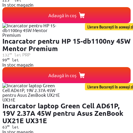
In stoc magazin
Adaugă în coș
Livrare București în aceeași zi
Incarcator pentru HP 15-db1100ny 45W
Mentor Premium
99
PRP
132
lei
99
99
lei
In stoc magazin
Adaugă în coș
Livrare București în aceeași zi
Incarcator laptop Green Cell AD61P,
19V 2.37A 45W pentru Asus ZenBook
UX21E UX31E
99
63
lei
In stoc magazin