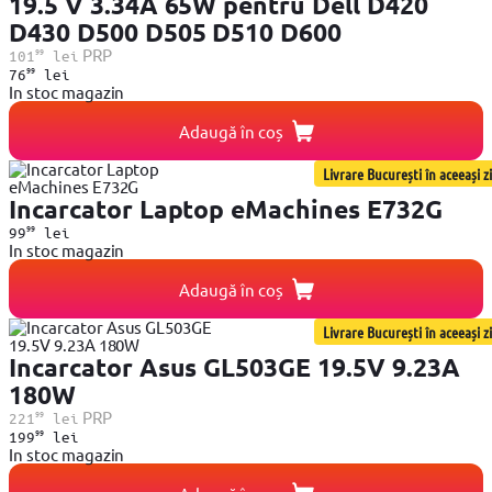
19.5 V 3.34A 65W pentru Dell D420
D430 D500 D505 D510 D600
99
PRP
101
lei
99
76
lei
In stoc magazin
Adaugă în coș
Livrare București în aceeași zi
Incarcator Laptop eMachines E732G
99
99
lei
In stoc magazin
Adaugă în coș
Livrare București în aceeași zi
Incarcator Asus GL503GE 19.5V 9.23A
180W
99
PRP
221
lei
99
199
lei
In stoc magazin