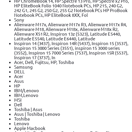
HP ChromeBook 14, HP Spectre 13 Pro, HP Spectre x2 Pro,
HP EliteBook Folio 1040 Notebook PCs, HP 215, 240 G2,
242 G1, 245 G2, 250 G2, 255 G2 Notebook PCs HP ProBook
Notebook PCs, HP EliteBook 8XX, Fol
Sony
Alienware M17x, Alienware M17x R3, Alienware M17x R4,
Alienware M18, Alienware M18x, Alienware M18x R2,
Alienware X51 R2, Inspiron 13z (5323), Latitude E5440,
Latitude E5540, Latitude E6440, Latitude
Inspiron 14 (3437), Inspiron 14R (5437), Inspiron 15 (3537),
Inspiron 15 3000 Series (3551), inspiron 15 3000 series
(3552), Inspiron 15 7000 Series (7537), Inspiron 15R (5537),
Inspiron 17 (3737), In
Acer, Dell, Fujitsu, HP, Toshiba
Samsung
DELL
Acer
Asus
HP
IBM/Lenovo
IBM,Lenovo
MSI
Dell
Toshiba | Asus
Asus | Toshiba | Lenovo
Toshiba
Lenovo
Apple Macbook