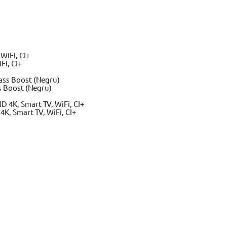
Fi, CI+
s Boost (Negru)
K, Smart TV, WiFi, CI+