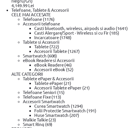
Negru/Gri)
4,149.99 Lei
Telefoane, Tablete & Accesorii
CELE MAI ACCESATE
Telefoane (1176)
Accesorii telefoane
Casti bluetooth, wireless, airpods si audio (1641)
Casti Alergare/Sport - Wireless si cu Fir (185)
Incarcatoare (1748)
24
Tablete si Accesorii
Tablete (722)
Plata cu
luni garanție
Accesorii Tablete (1267)
cardul în rate
Smartwatch (608)
eBook Readere si Accesorii
eBook Readere (46)
Robot de bucatarie BOSCH MCM3100W, 80
Accesorii eBook (52)
ALTE CATEGORII
0 review-uri
Tablete ePaper & Accesorii
In stoc furnizor
Tablete ePaper (21)
Accesorii Tablete ePaper (21)
Garantii extinse
Telefoane Seniori (15)
Solicita postare in SICAP
Telefoane Fixe (113)
Accesorii Smartwatch
+ 1 An
36 Lei
Curea Smartwatch (1294)
Folii Protectie Smartwatch (191)
+ 2 Ani
53 Lei
Huse Smartwatch (207)
Informatii garantii extinse
Walkie Talkie (23)
Smart Ring (69)