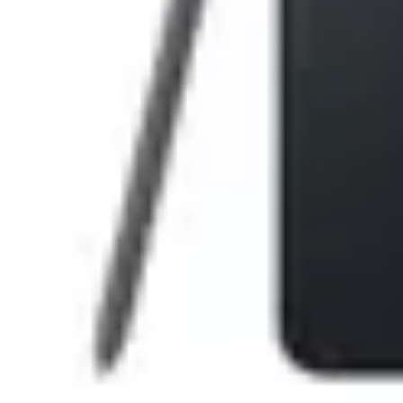
Detalii tehnice
Putere (W)
800
Trepte de viteza
2 + Puls
Capacitate bol (l)
2.3
Accesoriu framantare
Disc emulsionare
Disc feliere
General
Accesorii
Disc maruntire
Accesoriu impingere
Cutit universal
Spalare in masina de vase
Diverse
Lungime cablu 1.2 m
Material cutite inox
Culoare
Alb/Gri
Altele
Greutate (kg)
3
Dimensiuni(mm)
375 x 260 x 220
Fii primul care adauga un review
Review-uri
Linkuri utile