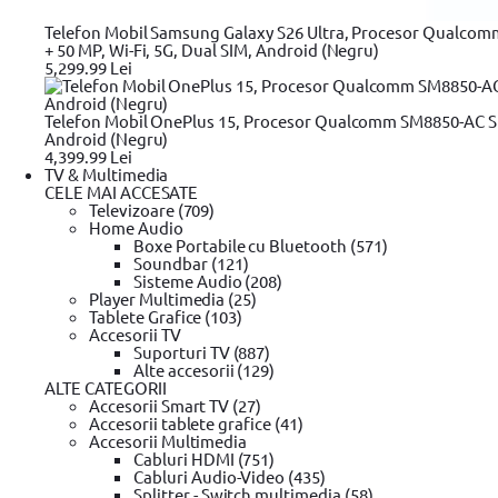
Blendere si tocatoare
Blendere si tocatoare Sencor
Blendere si 
Accesorii mixere si roboti
Accesorii mixere si roboti BOSCH
Acces
Telefon Mobil Samsung Galaxy S26 Ultra, Procesor Qualcom
+ 50 MP, Wi-Fi, 5G, Dual SIM, Android (Negru)
5,299.99 Lei
Vezi mai mult
Ajutor vanzari
Telefon Mobil OnePlus 15, Procesor Qualcomm SM8850-AC Sn
Android (Negru)
Modalitati de plata
4,399.99 Lei
Rate
TV & Multimedia
Oferte
CELE MAI ACCESATE
Plata online prin card
Televizoare (709)
Suport rate
Home Audio
Confidentialitate
Boxe Portabile cu Bluetooth (571)
Soundbar (121)
Sisteme Audio (208)
Player Multimedia (25)
Cumparaturi
Tablete Grafice (103)
Accesorii TV
Contul meu / Înregistrare cont
Suporturi TV (887)
Cum cumpar?
Alte accesorii (129)
Cum platesc?
ALTE CATEGORII
Garantie si returnare
Accesorii Smart TV (27)
Mod de livrare
Accesorii tablete grafice (41)
Wishlist
Accesorii Multimedia
Termeni si conditii
Cabluri HDMI (751)
Cabluri Audio-Video (435)
Splitter - Switch multimedia (58)