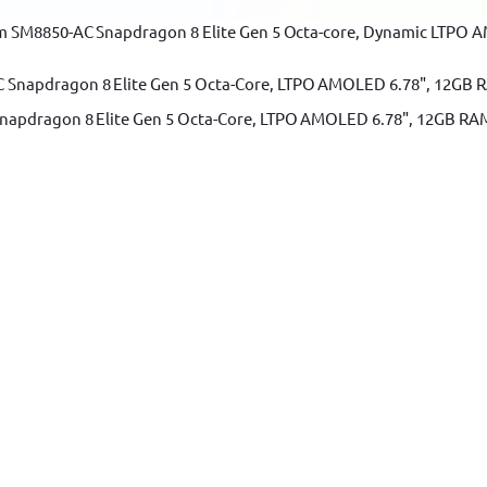
tocatoare NUTRIBULLET
Mixere
Mixere BOSCH
Mixere Heinner
Masin
orii mixere si roboti Kenwood
m SM8850-AC Snapdragon 8 Elite Gen 5 Octa-core, Dynamic LTPO A
apdragon 8 Elite Gen 5 Octa-Core, LTPO AMOLED 6.78", 12GB RAM, 