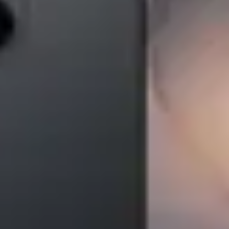
Nume:
Email:
Adaugă în coș
W, 800W, 2.3l, Alb-Gri