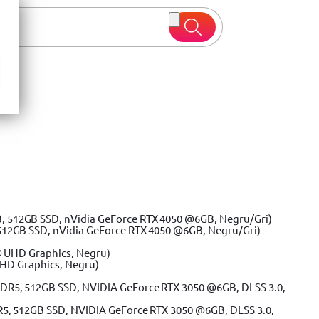
 oferte
512GB SSD, nVidia GeForce RTX 4050 @6GB, Negru/Gri)
UHD Graphics, Negru)
R5, 512GB SSD, NVIDIA GeForce RTX 3050 @6GB, DLSS 3.0,