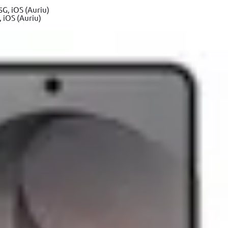
Mai multe detalii
 iOS (Auriu)
Detalii
Detalii
Detalii