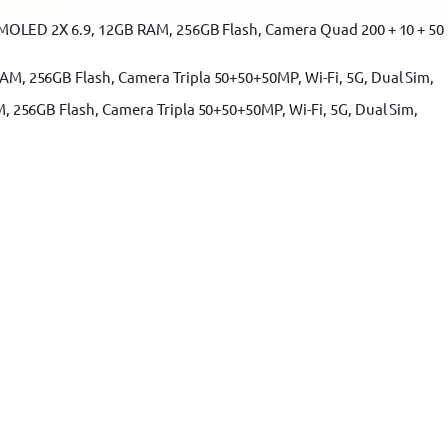
i de tocat
Masini de tocat Heinner
Masini de tocat BOSCH
MOLED 2X 6.9, 12GB RAM, 256GB Flash, Camera Quad 200 + 10 + 50
256GB Flash, Camera Tripla 50+50+50MP, Wi-Fi, 5G, Dual Sim,