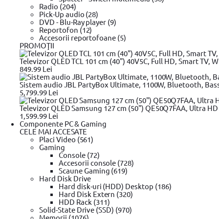
Radio (204)
Despre noi
Pick-Up audio (28)
DVD - Blu-Ray player (9)
Valorile evomag
Reportofon (12)
Home
Accesorii reportofoane (5)
Despre evomag
PROMOŢII
Locatie punct de lucru
Departamente
Televizor QLED TCL 101 cm (40") 40V5C, Full HD, Smart TV, Wi
Angajari
849.99 Lei
Contact
Sistem audio JBL PartyBox Ultimate, 1100W, Bluetooth, Bas
5,799.99 Lei
Resurse si Informatii legale
Televizor QLED Samsung 127 cm (50") QE50Q7FAA, Ultra HD 4
1,599.99 Lei
Black Friday
Componente PC & Gaming
Review-uri si tutoriale video
CELE MAI ACCESATE
Glosar
Placi Video (561)
ANPC - Protectia Consumatorilor
Gaming
SAL
Console (72)
Informatii privind DEEE
Accesorii console (728)
Harta Site
Scaune Gaming (619)
Hard Disk Drive
Hard disk-uri (HDD) Desktop (186)
Hard Disk Extern (320)
HDD Rack (311)
Solid-State Drive (SSD) (970)
Memorii (1076)