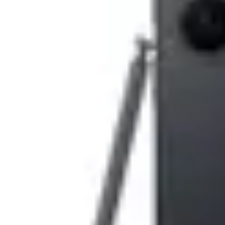
Pret actual:
Pret dorit:
Vreau sa aflu primul ofertele zilnice!
Trimite!
Compară
Intrebare tehnică?
Produse recomandate
Scurta descriere
Detalii tehnice
Review-uri
99
403
lei
(TVA inclus)
In stoc furnizor
Robot de bucatarie BOSCH MCM3100W, 800W, 2.3l, Alb-Gri
Descrierea produsului Robot de bucatarie BOSCH MCM3100
Momentan, acest produs nu are descriere