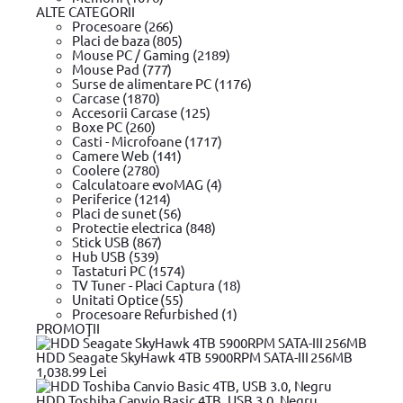
ALTE CATEGORII
Procesoare (266)
Placi de baza (805)
Mouse PC / Gaming (2189)
Mouse Pad (777)
Surse de alimentare PC (1176)
Carcase (1870)
Copyright © 2026 Evolution Systems SRL. Centrul Logistic Apollo, B
Accesorii Carcase (125)
Boxe PC (260)
Casti - Microfoane (1717)
Camere Web (141)
Coolere (2780)
Calculatoare evoMAG (4)
Periferice (1214)
Placi de sunet (56)
Protectie electrica (848)
Stick USB (867)
Hub USB (539)
Tastaturi PC (1574)
TV Tuner - Placi Captura (18)
Unitati Optice (55)
Procesoare Refurbished (1)
PROMOŢII
HDD Seagate SkyHawk 4TB 5900RPM SATA-III 256MB
1,038.99 Lei
HDD Toshiba Canvio Basic 4TB, USB 3.0, Negru