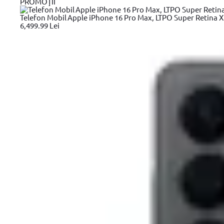
PROMOŢII
Asigură-ți produsul ac
Telefon Mobil Apple iPhone 16 Pro Max, LTPO Super Retina XDR
6,499.99 Lei
99
403
lei
(TVA inclus)
Adaugă la wishlist
Din Showroom-ul evomag:
Poate fi ridicat in 9 zile dupa ora 09:00
Livrare prin curier:
Se livreaza in 10 zile pana in ora 18:00
Plata in rate super usor cu
Leanpay
de la 16.83 Lei / luna
Cumpara acum, plateste mai tarziu
de la 17,74 Lei / luna
6–60 rate lunare prin credit 100% online
DE LA
17.21
Lei / luna
Informatii garantie
Garantie tehnica: 24 luni
Garantie de conformitate: 24 luni
Alerta pret!