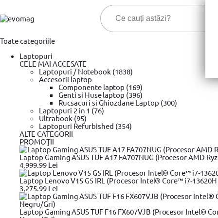
Toate categoriile
Laptopuri
CELE MAI ACCESATE
Laptopuri / Notebook (1838)
Accesorii laptop
Componente laptop (169)
Genti si Huse laptop (396)
Cele ma
Rucsacuri si Ghiozdane Laptop (300)
Laptopuri 2 in 1 (76)
Ultrabook (95)
Prima pagina
Laptopuri Refurbished (354)
Roboti mixere & blendere
Roboti bucatarie
BO
»
»
»
ALTE CATEGORII
Robot de bucatarie BOSCH MCM3100W, 800W, 2.3l, Alb-Gri
PROMOŢII
Laptop Gaming ASUS TUF A17 FA707NUG (Procesor AMD Ryzen™
4,999.99 Lei
Laptop Lenovo V15 G5 IRL (Procesor Intel® Core™ i7-13620H 
3,275.99 Lei
Laptop Gaming ASUS TUF F16 FX607VJB (Procesor Intel® Cor