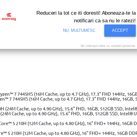
Reduceri la tot ce iti doresti! Aboneaza-te la
notificari ca sa nu le ratezi!
NU, MULTUMESC
ACCEPT
Nu colectam date cu caracter personal.
i bune oferte ale momentului! Profita acum!
Vezi
SCH
Robot de bucatarie BOSCH MCM3100W, 800W, 2.3l, Alb-Gri
»
 7 7445HS (16M Cache, up to 4.7 GHz), 17.3" FHD 144Hz, 16GB, 
(24M Cache, up to 4.90 GHz), 15.6" FHD, 16GB, 512GB SSD, Intel® 
e™ 5 210H (12M Cache, up to 4.80 GHz), 16" FHD+ 144Hz, 16GB DD