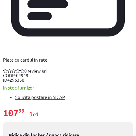
Plata cu cardul în rate
0 review-uri
COD
P-04949
ID
4296350
In stoc furnizor
Solicita postare in SICAP
107
99
lei
Ridica din locker / punct ridicare