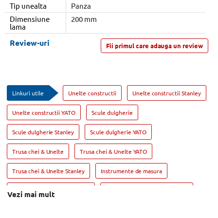
Tip unealta
Panza
Dimensiune
200 mm
lama
Review-uri
Fii primul care adauga un review
Linkuri utile
Unelte constructii
Unelte constructii Stanley
Unelte constructii YATO
Scule dulgherie
Scule dulgherie Stanley
Scule dulgherie YATO
Trusa chei & Unelte
Trusa chei & Unelte YATO
Trusa chei & Unelte Stanley
Instrumente de masura
Instrumente de masura UNI-T
Instrumente de masura Stanley
Vezi mai mult
Geanta scule
Geanta scule Stanley
Geanta scule YATO