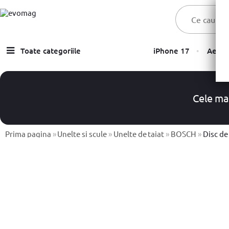
Toate categoriile
iPhone 17
Aer C
Laptopuri
Telefoane, Tablete & Accesorii
Cele ma
TV & Multimedia
Componente PC & Gaming
Prima pagina
»
Unelte si scule
»
Unelte de taiat
»
BOSCH
»
Disc de 
Calculatoare - Sisteme PC
Monitoare
Electrocasnice
Imprimante