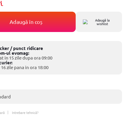
i
Adaugă la
Adaugă în coș
wishlist
ocker / punct ridicare
om-ul evomag:
at in 15 zile dupa ora 09:00
curier:
 16 zile pana in ora 18:00
ndard
ară
Intrebare tehnică?