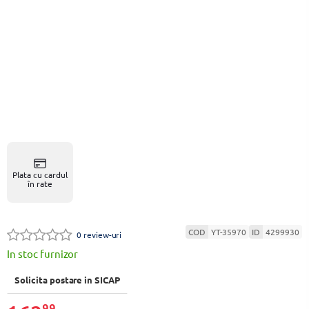
Plata cu cardul
în rate
COD
YT-35970
ID
4299930
0 review-uri
In stoc furnizor
Solicita postare in SICAP
99