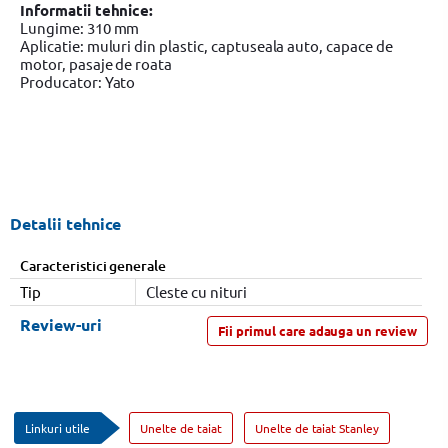
Informatii tehnice:
Lungime: 310 mm
Aplicatie: muluri din plastic, captuseala auto, capace de
motor, pasaje de roata
Producator: Yato
Detalii tehnice
Caracteristici generale
Tip
Cleste cu nituri
Review-uri
Fii primul care adauga un review
Linkuri utile
Unelte de taiat
Unelte de taiat Stanley