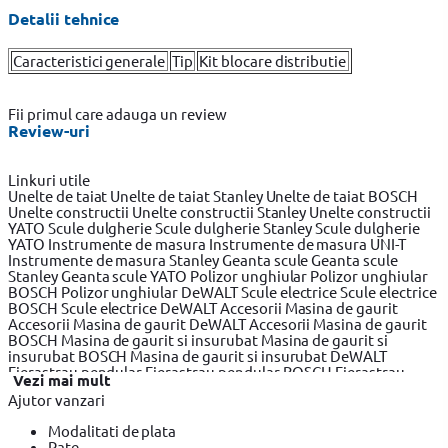
Detalii tehnice
Caracteristici generale
Tip
Kit blocare distributie
Fii primul care adauga un review
Review-uri
Linkuri utile
Unelte de taiat
Unelte de taiat Stanley
Unelte de taiat BOSCH
Unelte constructii
Unelte constructii Stanley
Unelte constructii
YATO
Scule dulgherie
Scule dulgherie Stanley
Scule dulgherie
YATO
Instrumente de masura
Instrumente de masura UNI-T
Instrumente de masura Stanley
Geanta scule
Geanta scule
Stanley
Geanta scule YATO
Polizor unghiular
Polizor unghiular
BOSCH
Polizor unghiular DeWALT
Scule electrice
Scule electrice
BOSCH
Scule electrice DeWALT
Accesorii Masina de gaurit
Accesorii Masina de gaurit DeWALT
Accesorii Masina de gaurit
BOSCH
Masina de gaurit si insurubat
Masina de gaurit si
insurubat BOSCH
Masina de gaurit si insurubat DeWALT
Fierastrau pendular
Fierastrau pendular BOSCH
Fierastrau
Vezi mai mult
pendular DeWALT
Fierastrau circular
Fierastrau circular
Ajutor vanzari
DeWALT
Fierastrau circular BOSCH
Fierastrau sabie
Fierastrau
sabie DeWALT
Fierastrau sabie BOSCH
Slefuitor electric
Modalitati de plata
Slefuitor electric BOSCH
Slefuitor electric YATO
Masini de frezat
Rate