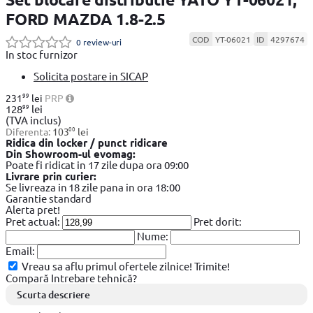
FORD MAZDA 1.8-2.5
COD
YT-06021
ID
4297674
0 review-uri
In stoc furnizor
Solicita postare in SICAP
99
231
lei
PRP
99
128
lei
(TVA inclus)
00
Diferenta:
103
lei
Ridica din locker / punct ridicare
Din Showroom-ul evomag:
Poate fi ridicat in 17 zile dupa ora 09:00
Livrare prin curier:
Se livreaza in 18 zile pana in ora 18:00
Garantie standard
Alerta pret!
Pret actual:
Pret dorit:
Nume:
Email:
Vreau sa aflu primul ofertele zilnice!
Trimite!
Compară
Intrebare tehnică?
Scurta descriere