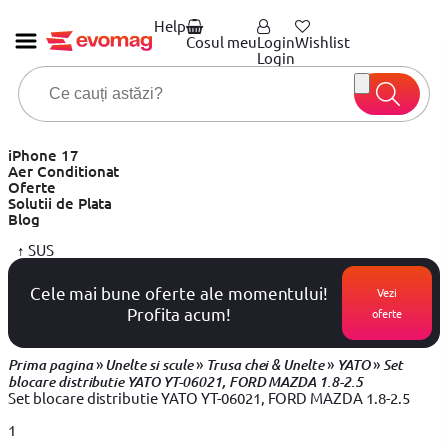
Help
Cosul meu
Login
Wishlist
Login
iPhone 17
Aer Conditionat
Oferte
Solutii de Plata
Blog
↑
SUS
Cele mai bune oferte ale momentului!
Vezi
Profita acum!
oferte
»
»
»
»
Prima pagina
Unelte si scule
Trusa chei & Unelte
YATO
Set
blocare distributie YATO YT-06021, FORD MAZDA 1.8-2.5
Set blocare distributie YATO YT-06021, FORD MAZDA 1.8-2.5
1