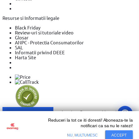
Resurse si Informatii legale
Black Friday
Review-uri si tutoriale video
Glosar
ANPC - Protectia Consumatorilor
SAL
Informatii privind DEEE
Harta Site
Sari la conținut
Reduceri la tot ce iti doresti! Aboneaza-te la
notificari ca sa nu le ratezi!
Copyright © 2026 Evolution Systems SRL. Centrul Logistic
Adaugă în coș
NU, MULTUMESC
ACCEPT
Apollo, Bloc C, Drumul Intre Tarlale 160 - 174, Sector 3,