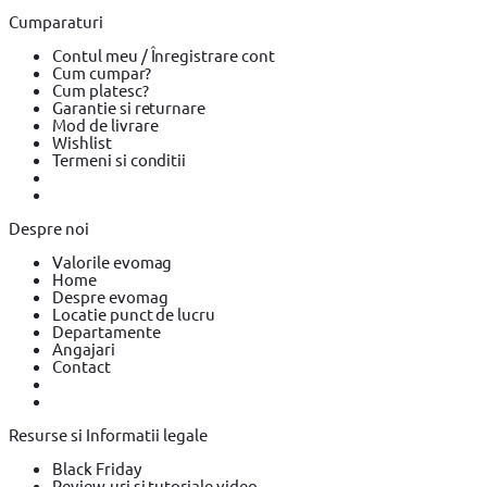
de Vopsit si Trafaleti
Pistoale de Vopsit si Trafaleti BOSCH
Cumparaturi
Pistoale de Vopsit si Trafaleti YATO
Echipamente de protectie
Echipamente de protectie Makita
Echipamente de protectie
Contul meu / Înregistrare cont
YATO
Bricolaj
Bricolaj OEM
Bricolaj Cynel
Surubelnita electrica
Cum cumpar?
Surubelnita electrica BOSCH
Surubelnita electrica Heinner
Cum platesc?
Garantie si returnare
Mod de livrare
Wishlist
Termeni si conditii
Despre noi
Valorile evomag
Home
Despre evomag
Locatie punct de lucru
Departamente
Angajari
Contact
Resurse si Informatii legale
Black Friday
Review-uri si tutoriale video