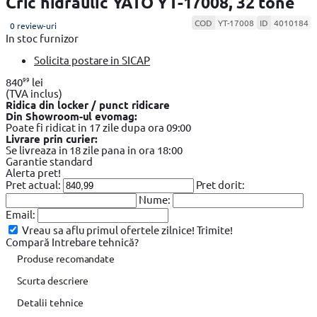
Cric hidraulic YATO YT-17008, 32 tone
COD
YT-17008
ID
4010184
0 review-uri
In stoc furnizor
Solicita postare in SICAP
99
840
lei
(TVA inclus)
Ridica din locker / punct ridicare
Din Showroom-ul evomag:
Poate fi ridicat in 17 zile dupa ora 09:00
Livrare prin curier:
Se livreaza in 18 zile pana in ora 18:00
Garantie standard
Alerta pret!
Pret actual:
Pret dorit:
Nume:
Email:
Vreau sa aflu primul ofertele zilnice!
Trimite!
Compară
Intrebare tehnică?
Produse recomandate
Scurta descriere
Detalii tehnice