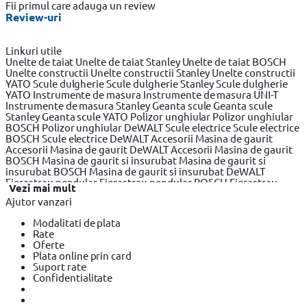
Fii primul care adauga un review
Review-uri
Linkuri utile
Unelte de taiat
Unelte de taiat Stanley
Unelte de taiat BOSCH
Unelte constructii
Unelte constructii Stanley
Unelte constructii
YATO
Scule dulgherie
Scule dulgherie Stanley
Scule dulgherie
YATO
Instrumente de masura
Instrumente de masura UNI-T
Instrumente de masura Stanley
Geanta scule
Geanta scule
Stanley
Geanta scule YATO
Polizor unghiular
Polizor unghiular
BOSCH
Polizor unghiular DeWALT
Scule electrice
Scule electrice
BOSCH
Scule electrice DeWALT
Accesorii Masina de gaurit
Accesorii Masina de gaurit DeWALT
Accesorii Masina de gaurit
BOSCH
Masina de gaurit si insurubat
Masina de gaurit si
insurubat BOSCH
Masina de gaurit si insurubat DeWALT
Fierastrau pendular
Fierastrau pendular BOSCH
Fierastrau
Vezi mai mult
pendular DeWALT
Fierastrau circular
Fierastrau circular
Ajutor vanzari
DeWALT
Fierastrau circular BOSCH
Fierastrau sabie
Fierastrau
sabie DeWALT
Fierastrau sabie BOSCH
Slefuitor electric
Modalitati de plata
Slefuitor electric BOSCH
Slefuitor electric YATO
Masini de frezat
Rate
Masini de frezat BOSCH
Masini de frezat DeWALT
Rindea
Oferte
electrica
Rindea electrica BOSCH
Rindea electrica Makita
Plata online prin card
Suflanta aer cald
Suflanta aer cald YATO
Suflanta aer cald
Suport rate
BOSCH
Placi compactoare & Ciocan demolator
Placi
Confidentialitate
compactoare & Ciocan demolator BOSCH
Placi compactoare &
Ciocan demolator Makita
Accesorii scule electrice
Accesorii
scule electrice BOSCH
Accesorii scule electrice DeWALT
Pistoale