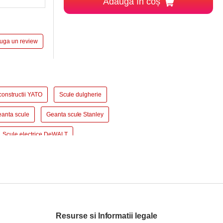
Adaugă în coș
auga un review
constructii YATO
Scule dulgherie
anta scule
Geanta scule Stanley
Scule electrice DeWALT
aurit si insurubat BOSCH
Fierastrau circular DeWALT
CH
Slefuitor electric YATO
Masini de frezat
Suflanta aer cald YATO
Resurse si Informatii legale