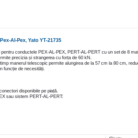
i Pex-Al-Pex, Yato YT-21735
tori pentru conductele PEX-AL-PEX, PERT-AL-PERT cu un set de 8 matr
ermite precizia și strangerea cu forța de 60 kN.
asi timp manerul telescopic permite alungirea de la 57 cm la 80 cm, redu
n funcție de necesități.
onectori disponibile pe piață.
L-PEX sau sistem PERT-AL-PERT: