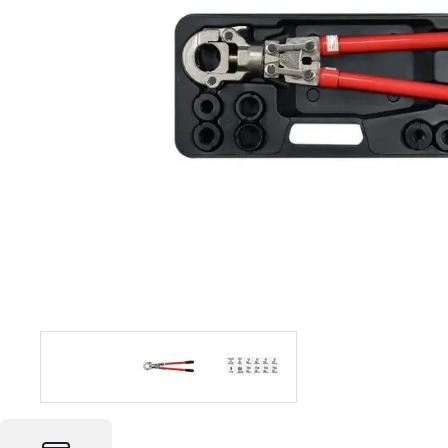
Foto & Video
Software
Retelistica
Ingrijire personala
Sport & Fitness
Bebe, Copii & Jucarii
Casa, Decoratiuni & Bricolaj
Birotica
Ceasuri
Servicii
Vouchere