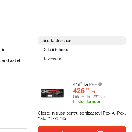
Scurta descriere
ici.
Detalii tehnice
Review-uri
cand astfel
449
lei
PRP
99
426
99
lei
Diferenta:
23
lei
00
In stoc furnizor
Cleste in trusa pentru sertizat tevi Pex-Al-Pex,
Yato YT-21735