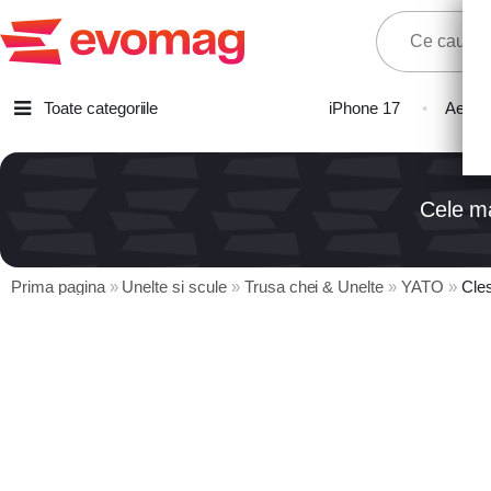
Toate categoriile
iPhone 17
Aer Co
Laptopuri
Telefoane, Tablete & Accesorii
Cele ma
TV & Multimedia
Componente PC & Gaming
Prima pagina
»
Unelte si scule
»
Trusa chei & Unelte
»
YATO
»
Clest
Calculatoare - Sisteme PC
Monitoare
Electrocasnice
Imprimante