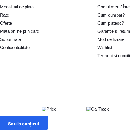
Modalitati de plata
Suflanta aer cald BOSCH
Placi compactoare & Ciocan demolator
Contul meu / Înre
Pl
Rate
Cum cumpar?
Accesorii scule electrice BOSCH
Accesorii scule electrice DeWALT
P
Oferte
Cum platesc?
Echipamente de protectie
Echipamente de protectie Makita
Echipame
Plata online prin card
Garantie si retur
Suport rate
Mod de livrare
Surubelnita electrica BOSCH
Surubelnita electrica Heinner
Confidentialitate
Wishlist
Termeni si conditi
Sari la conținut