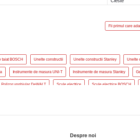
Cleste
Fii primul care ad
e taiat BOSCH
Unelte constructii
Unelte constructii Stanley
Unelte 
ra
Instrumente de masura UNI-T
Instrumente de masura Stanley
Ge
Polizor unghiular DeWALT
Scule electrice
Scule electrice BOSCH
sorii Masina de gaurit BOSCH
Masina de gaurit si insurubat
Masina de g
au pendular BOSCH
Fierastrau pendular DeWALT
Fierastrau circular
T
Fierastrau sabie BOSCH
Slefuitor electric
Slefuitor electric BOS
Rindea electrica BOSCH
Rindea electrica Makita
Suflanta aer cald
Despre noi