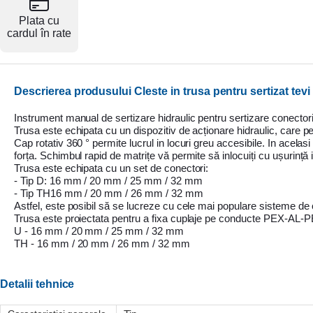
Resigilate
Plata cu
cardul în rate
Descrierea produsului Cleste in trusa pentru sertizat tev
Instrument manual de sertizare hidraulic pentru sertizare conec
Trusa este echipata cu un dispozitiv de acționare hidraulic, care p
Cap rotativ 360 ° permite lucrul in locuri greu accesibile. In acel
forța. Schimbul rapid de matrițe vă permite să inlocuiți cu ușurință i
Trusa este echipata cu un set de conectori:
- Tip D: 16 mm / 20 mm / 25 mm / 32 mm
- Tip TH16 mm / 20 mm / 26 mm / 32 mm
Astfel, este posibil să se lucreze cu cele mai populare sisteme de c
Trusa este proiectata pentru a fixa cuplaje pe conducte PEX-A
U - 16 mm / 20 mm / 25 mm / 32 mm
TH - 16 mm / 20 mm / 26 mm / 32 mm
Detalii tehnice