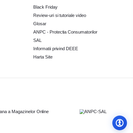
olator Makita
Accesorii scule electrice
Black Friday
Review-uri si tutoriale video
le de Vopsit si Trafaleti YATO
Glosar
Surubelnita electrica
ANPC - Protectia Consumatorilor
SAL
Informatii privind DEEE
Harta Site