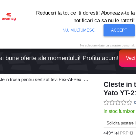
Reduceri la tot ce iti doresti! Aboneaza-te la
notificari ca sa nu le ratezi!
nditionat
Noutati
Oferte
Resigilate
Solutii de P
NU, MULTUMESC
ACCEPT
Nu colectam date cu caracter personal.
i bune oferte ale momentului! Profita acum!
Vezi
e in trusa pentru sertizat tevi Pex-Al-Pex, Yato YT-21735
Cleste in 
Yato YT-2
0
In stoc furnizor
Solicita postare
449
lei
PRP
99