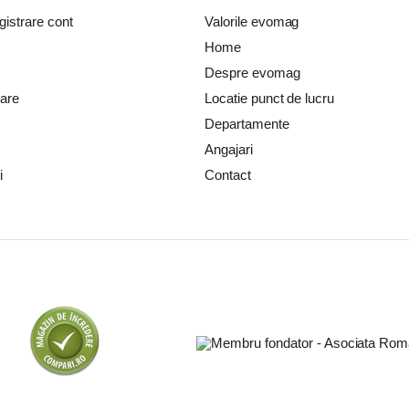
gistrare cont
aci compactoare & Ciocan demolator BOSCH
Valorile evomag
Placi compactoare & Ciocan dem
Home
istoale de Vopsit si Trafaleti
Pistoale de Vopsit si Trafaleti BOSCH
Pistoa
Despre evomag
nte de protectie YATO
Bricolaj
Bricolaj OEM
Bricolaj Cynel
nare
Locatie punct de lucru
Departamente
Angajari
i
Contact