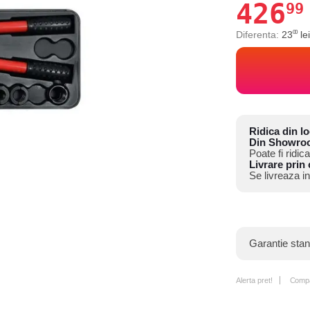
426
99
Diferenta:
23
le
00
Ridica din lo
Din Showro
Poate fi ridic
Livrare prin 
Se livreaza in
Garantie sta
Alerta pret!
Comp