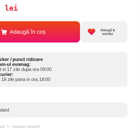
lei
i
Adaugă la
Adaugă în coș
wishlist
cker / punct ridicare
om-ul evomag:
at in 17 zile dupa ora 09:00
curier:
 18 zile pana in ora 18:00
ndard
ară
Intrebare tehnică?