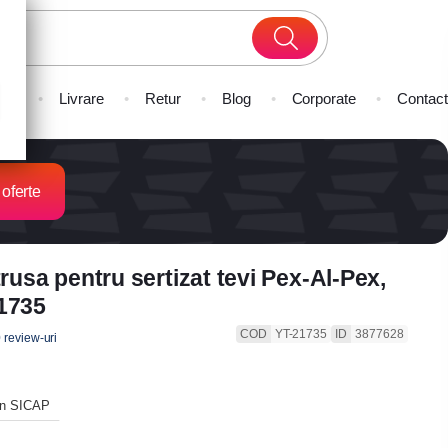
lata
Livrare
Retur
Blog
Corporate
Contact
 oferte
trusa pentru sertizat tevi Pex-Al-Pex,
1735
COD
YT-21735
ID
3877628
 review-uri
 in SICAP