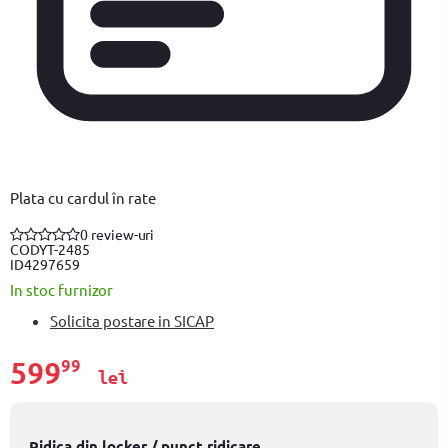
Plata cu cardul în rate
0 review-uri
COD
YT-2485
ID
4297659
In stoc furnizor
Solicita postare in SICAP
599
99
lei
Ridica din locker / punct ridicare