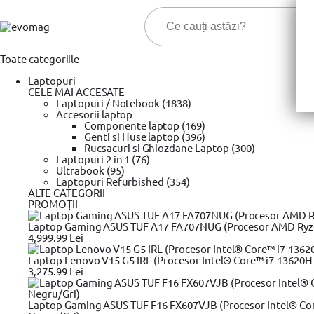
Toate categoriile
Laptopuri
CELE MAI ACCESATE
Laptopuri / Notebook (1838)
Accesorii laptop
Componente laptop (169)
Genti si Huse laptop (396)
Cele ma
Rucsacuri si Ghiozdane Laptop (300)
Laptopuri 2 in 1 (76)
Ultrabook (95)
Prima pagina
Laptopuri Refurbished (354)
Unelte si scule
Trusa chei & Unelte
YATO
Chei
»
»
»
»
ALTE CATEGORII
Cheie dinamometrica 1/2, YATO YT-0761, 40-210 Nm
PROMOŢII
Laptop Gaming ASUS TUF A17 FA707NUG (Procesor AMD Ryzen™
4,999.99 Lei
Laptop Lenovo V15 G5 IRL (Procesor Intel® Core™ i7-13620H 
3,275.99 Lei
Laptop Gaming ASUS TUF F16 FX607VJB (Procesor Intel® Cor