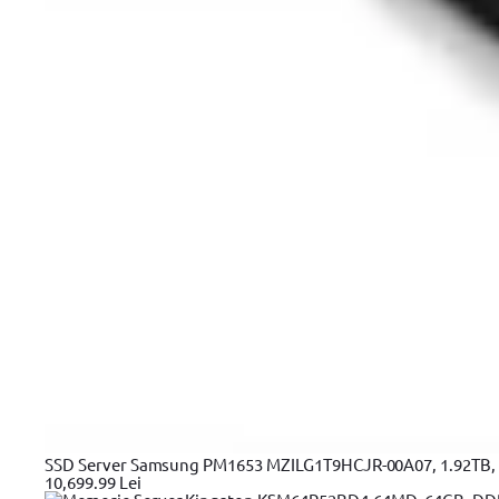
Glosar
ANPC - Protectia Consumatorilor
SAL
Informatii privind DEEE
Harta Site
Copyright © 2026 Evolution Systems SRL. Centrul Logistic Apollo, B
SSD Server Samsung PM1653 MZILG1T9HCJR-00A07, 1.92TB, 2
10,699.99 Lei