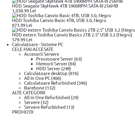
HDD Seagate SkyHawk 4TB 5900RPM SATA-III 256MB
1,038.99 Lei
Tip
Cheie autoreglabila
Caracteristici generale
Material
Otel cromat-vanadiu intarit
HDD Toshiba Canvio Basic 4TB, USB 3.0, Negru
873.99 Lei
HDD extern Toshiba Canvio Basics 2TB 2.5" USB 3.2 (Negru)
Fii primul care adauga un review
579.99 Lei
Review-uri
Calculatoare - Sisteme PC
CELE MAI ACCESATE
Accesorii Servere
Linkuri utile
Procesoare Server (63)
Unelte de taiat
Unelte de taiat Stanley
Unelte de taiat BOSCH
Une
Memorii Server (84)
Instrumente de masura
Instrumente de masura UNI-T
Instrument
HDD Server (249)
unghiular DeWALT
Scule electrice
Scule electrice BOSCH
Scule el
Calculatoare desktop (876)
insurubat
Masina de gaurit si insurubat BOSCH
Masina de gaurit
All In One PC (406)
circular DeWALT
Fierastrau circular BOSCH
Fierastrau sabie
Fier
Vezi mai mult
Calculatoare Refurbished (396)
Masini de frezat BOSCH
Masini de frezat DeWALT
Rindea electric
Barebone (132)
compactoare & Ciocan demolator
Ajutor vanzari
Placi compactoare & Ciocan d
ALTE CATEGORII
scule electrice DeWALT
Pistoale de Vopsit si Trafaleti
Pistoale de 
All in One Refurbished (29)
Modalitati de plata
Echipamente de protectie YATO
Bricolaj
Bricolaj OEM
Bricolaj Cy
Servere (32)
Rate
Servere Refurbished (13)
Oferte
PROMOŢII
Plata online prin card
Suport rate
Confidentialitate