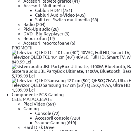
Accesorii tablete grafice (41)
Cheia este fabricata din otel crom vanadiu, care asigura durabilit
Accesorii Multimedia
blocati cheia cu manerul de la capatul manerului.
Cabluri HDMI (751)
Cabluri Audio-Video (435)
Cheia are un certificat GS.
Splitter - Switch multimedia (58)
Radio (204)
Cheile dinamometrice de la Yato sunt confectionate din otel crom 
Pick-Up audio (28)
roti duble. Toleranta la masurare +/- 3%. Pentru aplicatii dificile i
DVD - Blu-Ray player (9)
Compararea momentelor in diferite unitati de lungime si forta:
Reportofon (12)
Accesorii reportofoane (5)
1 kG * cm = 13,887 OZ * IN (uncie x inch)
PROMOŢII
1 kG * cm = 0,867 LB * IN (kg x in)
Televizor QLED TCL 101 cm (40") 40V5C, Full HD, Smart TV, Wi
849.99 Lei
1 kG * m = 9,80665 N * m (Newton x metru)
Sistem audio JBL PartyBox Ultimate, 1100W, Bluetooth, Bas
1 kG * m = 7,233 LB * FT (kg x picioare)
5,799.99 Lei
1 FT * LB = 12 LB * IN (lb. in.)
Televizor QLED Samsung 127 cm (50") QE50Q7FAA, Ultra HD 4
1,599.99 Lei
1 dm * N = 14,16 OZ * IN (uncie x inch)
Componente PC & Gaming
CELE MAI ACCESATE
Scopul / utilizarea
Placi Video (561)
Gaming
Se utilizeaza in principal in tehnologia auto pentru fixarea precis
Console (72)
Accesorii console (728)
- Selectati scara corespunzatoare Nm sau in lbs. Deblocati buton
Scaune Gaming (619)
Hard Disk Drive
- Setati butonul micrometru astfel incat "0" pe scala butonului sa c