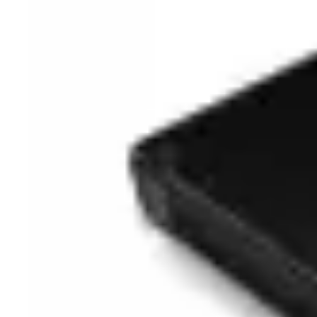
Cumparaturi
Contul meu / Înregistrare cont
Cum cumpar?
Cum platesc?
Garantie si returnare
Mod de livrare
Wishlist
Termeni si conditii
Despre noi
Valorile evomag
Home
Despre evomag
Locatie punct de lucru
Departamente
Angajari
Contact
Resurse si Informatii legale
Black Friday
Review-uri si tutoriale video