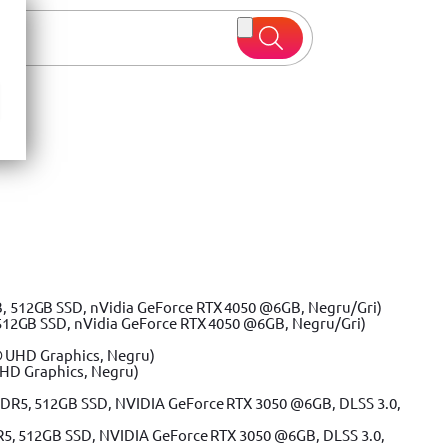
 oferte
512GB SSD, nVidia GeForce RTX 4050 @6GB, Negru/Gri)
UHD Graphics, Negru)
R5, 512GB SSD, NVIDIA GeForce RTX 3050 @6GB, DLSS 3.0,