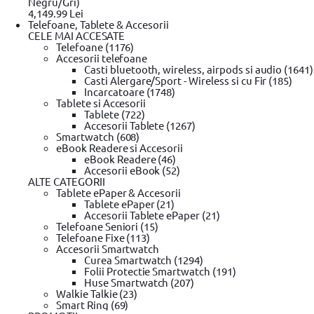
Negru/Gri)
4,149.99 Lei
Telefoane, Tablete & Accesorii
Plata cu
CELE MAI ACCESATE
cardul în rate
Telefoane (1176)
Accesorii telefoane
Casti bluetooth, wireless, airpods si audio (1641)
Cheie dinamometrica 1/2, YATO YT-0761
Casti Alergare/Sport - Wireless si cu Fir (185)
Incarcatoare (1748)
0 review-uri
Tablete si Accesorii
In stoc furnizor
Tablete (722)
Accesorii Tablete (1267)
Solicita postare in SICAP
Smartwatch (608)
eBook Readere si Accesorii
99
638
lei
eBook Readere (46)
(TVA inclus)
Accesorii eBook (52)
ALTE CATEGORII
Tablete ePaper & Accesorii
Tablete ePaper (21)
Adaugă la wishlist
Accesorii Tablete ePaper (21)
Ridica din locker / punct ridicare
Telefoane Seniori (15)
Din Showroom-ul evomag:
Telefoane Fixe (113)
Poate fi ridicat in 18 zile dupa ora 09:00
Accesorii Smartwatch
Livrare prin curier:
Curea Smartwatch (1294)
Se livreaza in 19 zile pana in ora 18:00
Folii Protectie Smartwatch (191)
Garantie standard
Huse Smartwatch (207)
Alerta pret!
Walkie Talkie (23)
Pret actual:
Smart Ring (69)
Pret dorit: