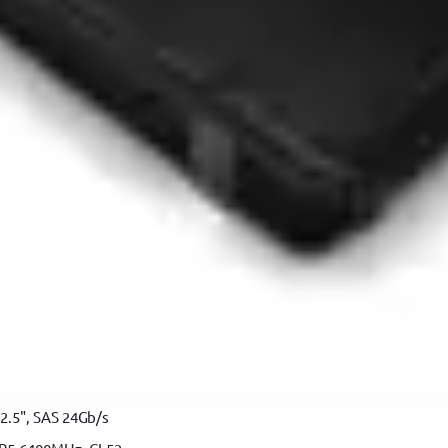
loc C, Drumul Intre Tarlale 160 - 174, Sector 3, Bucureşti.
Vezi har
.5", SAS 24Gb/s