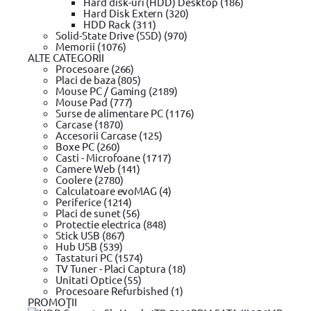
Hard disk-uri (HDD) Desktop (186)
Hard Disk Extern (320)
- Rotiti butonul micrometric in sensul acelor de ceasornic pana can
HDD Rack (311)
Solid-State Drive (SSD) (970)
- Cuplul dorit este setat in momentul in care scala de pe butonul m
Memorii (1076)
ALTE CATEGORII
- Apoi blocati butonul micrometru si setati directia corecta de rota
Procesoare (266)
Placi de baza (805)
- Trebuie atasat un atasament adecvat soferului cheie. In timpul str
Mouse PC / Gaming (2189)
Mouse Pad (777)
Continutul pachetului
Surse de alimentare PC (1176)
- cheie de cuplu
Carcase (1870)
Accesorii Carcase (125)
- Certificat de calibrare la fabrica (individual pentru fiecare cheie
Boxe PC (260)
Casti - Microfoane (1717)
- manualul de instructiuni
Camere Web (141)
Coolere (2780)
- card de garantie
Calculatoare evoMAG (4)
Periferice (1214)
- valiza
Placi de sunet (56)
Protectie electrica (848)
Lungime: 535 mm
Stick USB (867)
Hub USB (539)
Cuplu: 40-210 Nm
Tastaturi PC (1574)
TV Tuner - Placi Captura (18)
Prindere patrat: 1/2"(12.7mm)
Unitati Optice (55)
Procesoare Refurbished (1)
PROMOŢII
Detalii tehnice