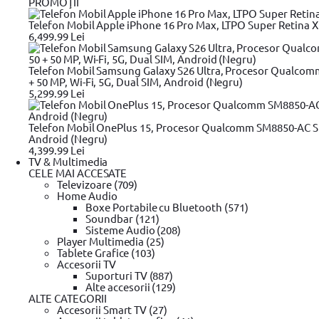
PROMOŢII
Vreau sa aflu primul ofertele zilnice!
Trimite!
Compară
Intrebare tehnică?
Telefon Mobil Apple iPhone 16 Pro Max, LTPO Super Retina XDR
Produse recomandate
6,499.99 Lei
Scurta descriere
Telefon Mobil Samsung Galaxy S26 Ultra, Procesor Qualcom
Detalii tehnice
+ 50 MP, Wi-Fi, 5G, Dual SIM, Android (Negru)
5,299.99 Lei
Review-uri
Telefon Mobil OnePlus 15, Procesor Qualcomm SM8850-AC Sn
Android (Negru)
4,399.99 Lei
TV & Multimedia
99
638
lei
CELE MAI ACCESATE
(TVA inclus)
Televizoare (709)
In stoc furnizor
Home Audio
Cheie dinamometrica 1/2, YATO YT-0761, 40-210 Nm
Boxe Portabile cu Bluetooth (571)
Soundbar (121)
Sisteme Audio (208)
Player Multimedia (25)
Tablete Grafice (103)
Descrierea produsului Cheie dinamometrica 1/2, YATO YT
Accesorii TV
Suporturi TV (887)
Alte accesorii (129)
ALTE CATEGORII
Caracteristici tehnice:
Accesorii Smart TV (27)