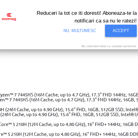
Reduceri la tot ce iti doresti! Aboneaza-te la
notificari ca sa nu le ratezi!
NU, MULTUMESC
ACCEPT
Nu colectam date cu caracter personal.
i bune oferte ale momentului! Profita acum!
Vezi
e dinamometrica 1/2, YATO YT-0761, 40-210 Nm
 7 7445HS (16M Cache, up to 4.7 GHz), 17.3" FHD 144Hz, 16GB, 
(24M Cache, up to 4.90 GHz), 15.6" FHD, 16GB, 512GB SSD, Intel® 
e™ 5 210H (12M Cache, up to 4.80 GHz), 16" FHD+ 144Hz, 16GB DD