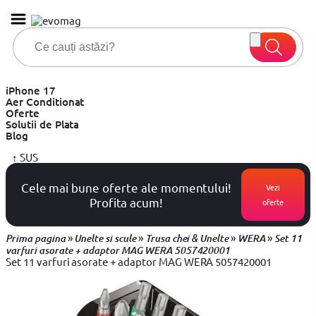
iPhone 17
Aer Conditionat
Oferte
Solutii de Plata
Blog
↑
SUS
Cele mai bune oferte ale momentului!
Vezi
Profita acum!
oferte
»
»
»
»
Prima pagina
Unelte si scule
Trusa chei & Unelte
WERA
Set 11
varfuri asorate + adaptor MAG WERA 5057420001
Set 11 varfuri asorate + adaptor MAG WERA 5057420001