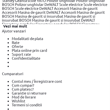
Stanley
Geanta scule YATO
Polizor unghiular
Polizor unghiular
BOSCH
Polizor unghiular DeWALT
Scule electrice
Scule electrice
BOSCH
Scule electrice DeWALT
Accesorii Masina de gaurit
Accesorii Masina de gaurit DeWALT
Accesorii Masina de gaurit
BOSCH
Masina de gaurit si insurubat
Masina de gaurit si
insurubat BOSCH
Masina de gaurit si insurubat DeWALT
Fierastrau pendular
Fierastrau pendular BOSCH
Fierastrau
Vezi mai mult
pendular DeWALT
Fierastrau circular
Fierastrau circular
Ajutor vanzari
DeWALT
Fierastrau circular BOSCH
Fierastrau sabie
Fierastrau
sabie DeWALT
Fierastrau sabie BOSCH
Slefuitor electric
Modalitati de plata
Slefuitor electric BOSCH
Slefuitor electric YATO
Masini de frezat
Rate
Masini de frezat BOSCH
Masini de frezat DeWALT
Rindea
Oferte
electrica
Rindea electrica BOSCH
Rindea electrica Makita
Plata online prin card
Suflanta aer cald
Suflanta aer cald YATO
Suflanta aer cald
Suport rate
BOSCH
Placi compactoare & Ciocan demolator
Placi
Confidentialitate
compactoare & Ciocan demolator BOSCH
Placi compactoare &
Ciocan demolator Makita
Accesorii scule electrice
Accesorii
scule electrice BOSCH
Accesorii scule electrice DeWALT
Pistoale
de Vopsit si Trafaleti
Pistoale de Vopsit si Trafaleti BOSCH
Cumparaturi
Pistoale de Vopsit si Trafaleti YATO
Echipamente de protectie
Echipamente de protectie Makita
Echipamente de protectie
Contul meu / Înregistrare cont
YATO
Bricolaj
Bricolaj OEM
Bricolaj Cynel
Surubelnita electrica
Cum cumpar?
Surubelnita electrica BOSCH
Surubelnita electrica Heinner
Cum platesc?
Garantie si returnare
Mod de livrare
Wishlist
Termeni si conditii