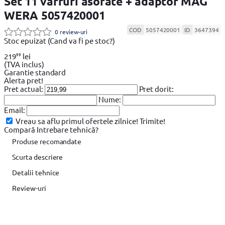
Set 11 varfuri asorate + adaptor MAG
WERA 5057420001
COD
5057420001
ID
3647394
0 review-uri
Stoc epuizat
(Cand va fi pe stoc?)
99
219
lei
(TVA inclus)
Garantie standard
Alerta pret!
Pret actual:
Pret dorit:
Nume:
Email:
Vreau sa aflu primul ofertele zilnice!
Trimite!
Compară
Intrebare tehnică?
Produse recomandate
Scurta descriere
Detalii tehnice
Review-uri