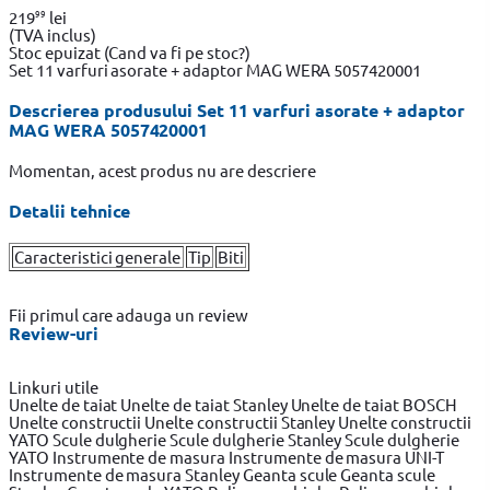
99
219
lei
(TVA inclus)
Stoc epuizat
(Cand va fi pe stoc?)
Set 11 varfuri asorate + adaptor MAG WERA 5057420001
Descrierea produsului Set 11 varfuri asorate + adaptor
MAG WERA 5057420001
Momentan, acest produs nu are descriere
Detalii tehnice
Caracteristici generale
Tip
Biti
Fii primul care adauga un review
Review-uri
Linkuri utile
Unelte de taiat
Unelte de taiat Stanley
Unelte de taiat BOSCH
Unelte constructii
Unelte constructii Stanley
Unelte constructii
YATO
Scule dulgherie
Scule dulgherie Stanley
Scule dulgherie
YATO
Instrumente de masura
Instrumente de masura UNI-T
Instrumente de masura Stanley
Geanta scule
Geanta scule