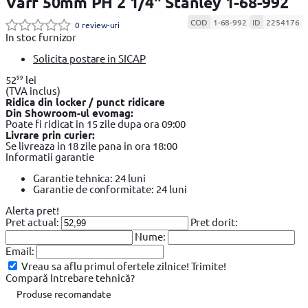
Varf 50mm PH 2 1/4" Stanley 1-68-992
COD
1-68-992
ID
2254176
0 review-uri
In stoc furnizor
Solicita postare in SICAP
99
52
lei
(TVA inclus)
Ridica din locker / punct ridicare
Din Showroom-ul evomag:
Poate fi ridicat in 15 zile dupa ora 09:00
Livrare prin curier:
Se livreaza in 18 zile pana in ora 18:00
Informatii garantie
Garantie tehnica: 24 luni
Garantie de conformitate: 24 luni
Alerta pret!
Pret actual:
Pret dorit:
Nume:
Email:
Vreau sa aflu primul ofertele zilnice!
Trimite!
Compară
Intrebare tehnică?
Produse recomandate