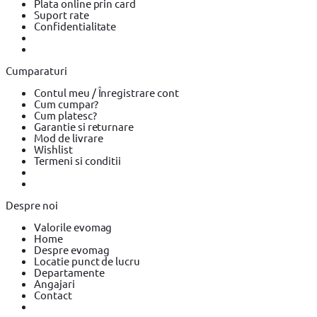
Plata online prin card
Suflanta aer cald YATO
Suflanta aer cald BOSCH
Placi
Suport rate
compactoare & Ciocan demolator
Placi compactoare & Ciocan
Confidentialitate
demolator BOSCH
Placi compactoare & Ciocan demolator
Makita
Accesorii scule electrice
Accesorii scule electrice BOSCH
Accesorii scule electrice YATO
Pistoale de Vopsit si Trafaleti
Pistoale de Vopsit si Trafaleti BOSCH
Pistoale de Vopsit si
Cumparaturi
Trafaleti YATO
Echipamente de protectie
Echipamente de
protectie YATO
Echipamente de protectie Makita
Bricolaj
Contul meu / Înregistrare cont
Bricolaj OEM
Bricolaj Cynel
Surubelnita electrica
Surubelnita
Cum cumpar?
electrica BOSCH
Surubelnita electrica Heinner
Cum platesc?
Garantie si returnare
Mod de livrare
Wishlist
Termeni si conditii
Despre noi
Valorile evomag
Home
Despre evomag
Locatie punct de lucru
Departamente
Angajari
Contact