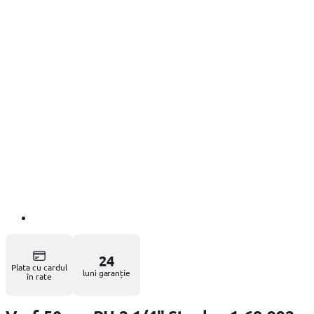
24
Plata cu cardul
luni garanție
în rate