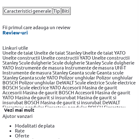
Caracteristici generale
Tip
Biti
Fii primul care adauga un review
Review-uri
Linkuri utile
Unelte de taiat
Unelte de taiat Stanley
Unelte de taiat YATO
Unelte constructii
Unelte constructii YATO
Unelte constructii
Stanley
Scule dulgherie
Scule dulgherie Stanley
Scule dulgherie
YATO
Instrumente de masura
Instrumente de masura UNI-T
Instrumente de masura Stanley
Geanta scule
Geanta scule
Stanley
Geanta scule YATO
Polizor unghiular
Polizor unghiular
BOSCH
Polizor unghiular DeWALT
Scule electrice
Scule electrice
BOSCH
Scule electrice YATO
Accesorii Masina de gaurit
Accesorii Masina de gaurit BOSCH
Accesorii Masina de gaurit
YATO
Masina de gaurit si insurubat
Masina de gaurit si
insurubat BOSCH
Masina de gaurit si insurubat DeWALT
Fierastrau pendular
Fierastrau pendular BOSCH
Fierastrau
Vezi mai mult
pendular Makita
Fierastrau circular
Fierastrau circular BOSCH
Ajutor vanzari
Fierastrau circular DeWALT
Fierastrau sabie
Fierastrau sabie
DeWALT
Fierastrau sabie BOSCH
Slefuitor electric
Slefuitor
Modalitati de plata
electric BOSCH
Slefuitor electric YATO
Masini de frezat
Masini
Rate
de frezat BOSCH
Masini de frezat YATO
Rindea electrica
Rindea
Oferte
electrica BOSCH
Rindea electrica Makita
Suflanta aer cald