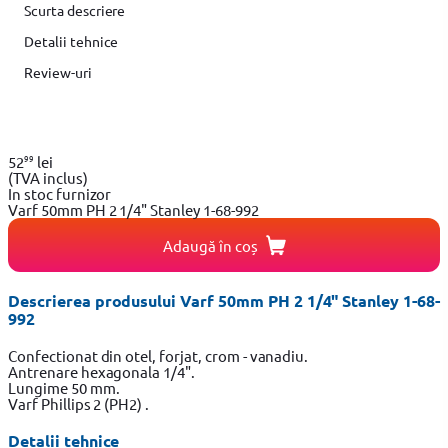
Scurta descriere
Detalii tehnice
Review-uri
99
52
lei
(TVA inclus)
In stoc furnizor
Varf 50mm PH 2 1/4" Stanley 1-68-992
Adaugă în coș
Descrierea produsului Varf 50mm PH 2 1/4" Stanley 1-68-
992
Confectionat din otel, forjat, crom - vanadiu.
Antrenare hexagonala 1/4".
Lungime 50 mm.
Varf Phillips 2 (PH2) .
Detalii tehnice