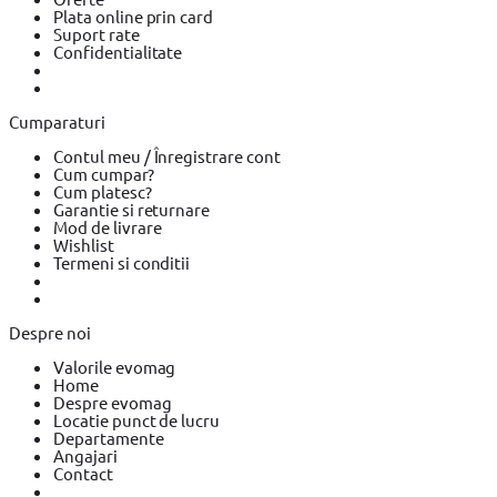
electrica BOSCH
Rindea electrica Makita
Suflanta aer cald
Plata online prin card
Suflanta aer cald YATO
Suflanta aer cald BOSCH
Placi
Suport rate
compactoare & Ciocan demolator
Placi compactoare & Ciocan
Confidentialitate
demolator BOSCH
Placi compactoare & Ciocan demolator
Makita
Accesorii scule electrice
Accesorii scule electrice BOSCH
Accesorii scule electrice YATO
Pistoale de Vopsit si Trafaleti
Pistoale de Vopsit si Trafaleti BOSCH
Pistoale de Vopsit si
Cumparaturi
Trafaleti YATO
Echipamente de protectie
Echipamente de
protectie YATO
Echipamente de protectie Makita
Bricolaj
Contul meu / Înregistrare cont
Bricolaj OEM
Bricolaj Cynel
Surubelnita electrica
Surubelnita
Cum cumpar?
electrica BOSCH
Surubelnita electrica Heinner
Cum platesc?
Garantie si returnare
Mod de livrare
Wishlist
Termeni si conditii
Despre noi
Valorile evomag
Home
Despre evomag
Locatie punct de lucru
Departamente
Angajari
Contact