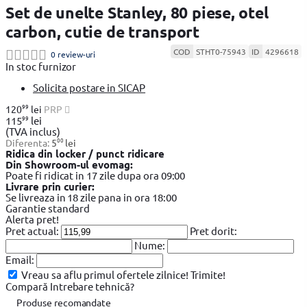
Set de unelte Stanley, 80 piese, otel
carbon, cutie de transport
COD
STHT0-75943
ID
4296618
0 review-uri
In stoc furnizor
Solicita postare in SICAP
99
120
lei
PRP
99
115
lei
(TVA inclus)
00
Diferenta:
5
lei
Ridica din locker / punct ridicare
Din Showroom-ul evomag:
Poate fi ridicat in 17 zile dupa ora 09:00
Livrare prin curier:
Se livreaza in 18 zile pana in ora 18:00
Garantie standard
Alerta pret!
Pret actual:
Pret dorit:
Nume:
Email:
Vreau sa aflu primul ofertele zilnice!
Trimite!
Compară
Intrebare tehnică?
Produse recomandate