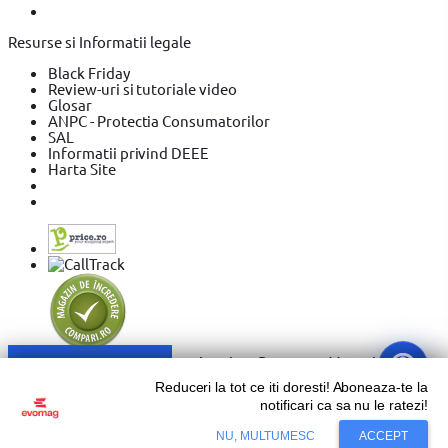
Resurse si Informatii legale
Black Friday
Review-uri si tutoriale video
Glosar
ANPC - Protectia Consumatorilor
SAL
Informatii privind DEEE
Harta Site
Sari la conținut
Reduceri la tot ce iti doresti! Aboneaza-te la
notificari ca sa nu le ratezi!
Copyright © 2026 Evolution Systems SRL. Centrul Logistic
Adaugă în coș
NU, MULTUMESC
ACCEPT
Apollo, Bloc C, Drumul Intre Tarlale 160 - 174, Sector 3,