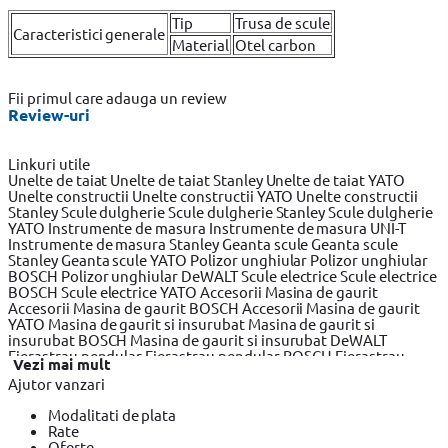
Tip
Trusa de scule
Caracteristici generale
Material
Otel carbon
Fii primul care adauga un review
Review-uri
Linkuri utile
Unelte de taiat
Unelte de taiat Stanley
Unelte de taiat YATO
Unelte constructii
Unelte constructii YATO
Unelte constructii
Stanley
Scule dulgherie
Scule dulgherie Stanley
Scule dulgherie
YATO
Instrumente de masura
Instrumente de masura UNI-T
Instrumente de masura Stanley
Geanta scule
Geanta scule
Stanley
Geanta scule YATO
Polizor unghiular
Polizor unghiular
BOSCH
Polizor unghiular DeWALT
Scule electrice
Scule electrice
BOSCH
Scule electrice YATO
Accesorii Masina de gaurit
Accesorii Masina de gaurit BOSCH
Accesorii Masina de gaurit
YATO
Masina de gaurit si insurubat
Masina de gaurit si
insurubat BOSCH
Masina de gaurit si insurubat DeWALT
Fierastrau pendular
Fierastrau pendular BOSCH
Fierastrau
Vezi mai mult
pendular Makita
Fierastrau circular
Fierastrau circular BOSCH
Ajutor vanzari
Fierastrau circular DeWALT
Fierastrau sabie
Fierastrau sabie
DeWALT
Fierastrau sabie BOSCH
Slefuitor electric
Slefuitor
Modalitati de plata
electric BOSCH
Slefuitor electric YATO
Masini de frezat
Masini
Rate
de frezat BOSCH
Masini de frezat YATO
Rindea electrica
Rindea
Oferte