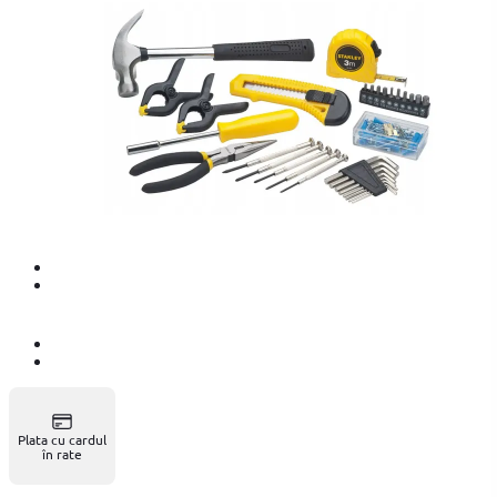
Plata cu cardul
în rate