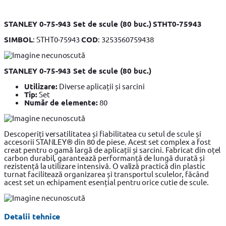
STANLEY 0-75-943 Set de scule (80 buc.) STHT0-75943
SIMBOL
: STHT0-75943
COD
: 3253560759438
STANLEY 0-75-943 Set de scule (80 buc.)
Utilizare:
Diverse aplicații și sarcini
Tip:
Set
Număr de elemente:
80
Descoperiți versatilitatea și fiabilitatea cu setul de scule și
accesorii STANLEY® din 80 de piese. Acest set complex a fost
creat pentru o gamă largă de aplicații și sarcini. Fabricat din oțel
carbon durabil, garantează performanță de lungă durată și
rezistență la utilizare intensivă. O valiză practică din plastic
turnat facilitează organizarea și transportul sculelor, făcând
acest set un echipament esențial pentru orice cutie de scule.
Detalii tehnice