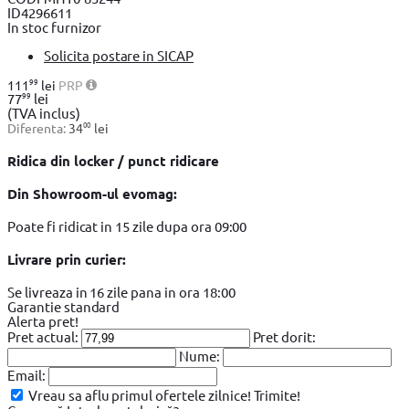
ID
4296611
In stoc furnizor
Solicita postare in SICAP
99
111
lei
PRP
99
77
lei
(TVA inclus)
00
Diferenta:
34
lei
Ridica din locker / punct ridicare
Din Showroom-ul evomag:
Poate fi ridicat in 15 zile dupa ora 09:00
Livrare prin curier:
Se livreaza in 16 zile pana in ora 18:00
Garantie standard
Alerta pret!
Pret actual:
Pret dorit:
Nume:
Email:
Vreau sa aflu primul ofertele zilnice!
Trimite!