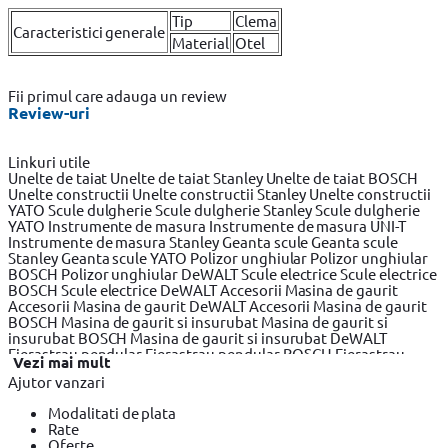
Tip
Clema
Caracteristici generale
Material
Otel
Fii primul care adauga un review
Review-uri
Linkuri utile
Unelte de taiat
Unelte de taiat Stanley
Unelte de taiat BOSCH
Unelte constructii
Unelte constructii Stanley
Unelte constructii
YATO
Scule dulgherie
Scule dulgherie Stanley
Scule dulgherie
YATO
Instrumente de masura
Instrumente de masura UNI-T
Instrumente de masura Stanley
Geanta scule
Geanta scule
Stanley
Geanta scule YATO
Polizor unghiular
Polizor unghiular
BOSCH
Polizor unghiular DeWALT
Scule electrice
Scule electrice
BOSCH
Scule electrice DeWALT
Accesorii Masina de gaurit
Accesorii Masina de gaurit DeWALT
Accesorii Masina de gaurit
BOSCH
Masina de gaurit si insurubat
Masina de gaurit si
insurubat BOSCH
Masina de gaurit si insurubat DeWALT
Fierastrau pendular
Fierastrau pendular BOSCH
Fierastrau
Vezi mai mult
pendular DeWALT
Fierastrau circular
Fierastrau circular
Ajutor vanzari
DeWALT
Fierastrau circular BOSCH
Fierastrau sabie
Fierastrau
sabie DeWALT
Fierastrau sabie BOSCH
Slefuitor electric
Modalitati de plata
Slefuitor electric BOSCH
Slefuitor electric YATO
Masini de frezat
Rate
Masini de frezat BOSCH
Masini de frezat DeWALT
Rindea
Oferte