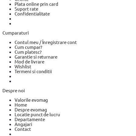
electrica
Rindea electrica BOSCH
Rindea electrica Makita
Plata online prin card
Suflanta aer cald
Suflanta aer cald YATO
Suflanta aer cald
Suport rate
BOSCH
Placi compactoare & Ciocan demolator
Placi
Confidentialitate
compactoare & Ciocan demolator BOSCH
Placi compactoare &
Ciocan demolator Makita
Accesorii scule electrice
Accesorii
scule electrice BOSCH
Accesorii scule electrice DeWALT
Pistoale
de Vopsit si Trafaleti
Pistoale de Vopsit si Trafaleti BOSCH
Cumparaturi
Pistoale de Vopsit si Trafaleti YATO
Echipamente de protectie
Echipamente de protectie Makita
Echipamente de protectie
Contul meu / Înregistrare cont
YATO
Bricolaj
Bricolaj OEM
Bricolaj Cynel
Surubelnita electrica
Cum cumpar?
Surubelnita electrica BOSCH
Surubelnita electrica Heinner
Cum platesc?
Garantie si returnare
Mod de livrare
Wishlist
Termeni si conditii
Despre noi
Valorile evomag
Home
Despre evomag
Locatie punct de lucru
Departamente
Angajari
Contact