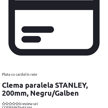
Plata cu cardul în rate
Clema paralela STANLEY,
200mm, Negru/Galben
0 review-uri
COD
FMHT0-83244