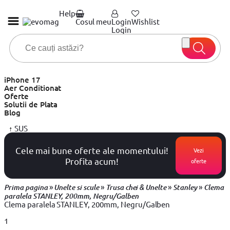
Help
Cosul meu
Login
Wishlist
Login
iPhone 17
Aer Conditionat
Oferte
Solutii de Plata
Blog
↑
SUS
Cele mai bune oferte ale momentului!
Vezi
Profita acum!
oferte
»
»
»
»
Prima pagina
Unelte si scule
Trusa chei & Unelte
Stanley
Clema
paralela STANLEY, 200mm, Negru/Galben
Clema paralela STANLEY, 200mm, Negru/Galben
1