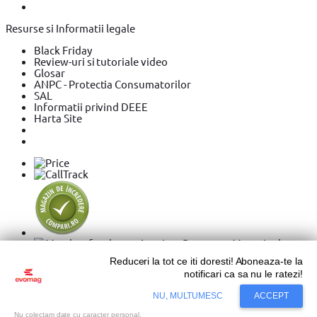
Resurse si Informatii legale
Black Friday
Review-uri si tutoriale video
Glosar
ANPC - Protectia Consumatorilor
SAL
Informatii privind DEEE
Harta Site
Reduceri la tot ce iti doresti! Aboneaza-te la
notificari ca sa nu le ratezi!
Copyright © 2026 Evolution Systems SRL. Centrul Logistic
Adaugă în coș
NU, MULTUMESC
ACCEPT
Apollo, Bloc C, Drumul Intre Tarlale 160 - 174, Sector 3,
Bucureşti.
Vezi hartă
Adaugă la wishlist
Nu colectam date cu caracter personal.