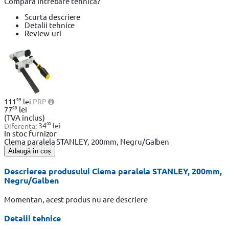
Compară
Intrebare tehnică?
Scurta descriere
Detalii tehnice
Review-uri
99
111
lei
PRP
99
77
lei
(TVA inclus)
00
Diferenta:
34
lei
In stoc furnizor
Clema paralela STANLEY, 200mm, Negru/Galben
Adaugă în coș
Descrierea produsului Clema paralela STANLEY, 200mm,
Negru/Galben
Momentan, acest produs nu are descriere
Detalii tehnice