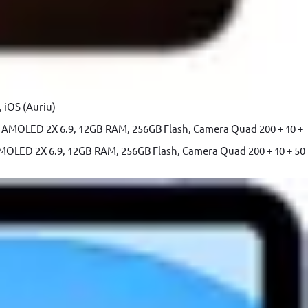
 iOS (Auriu)
MOLED 2X 6.9, 12GB RAM, 256GB Flash, Camera Quad 200 + 10 + 50
 gaurit si insurbat pe
Masina de gaurit si insurubat
or Black & Decker
pe acumulator Heinner