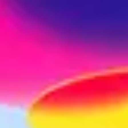
danci de
Pompa pneumatica pentru
Cleste pe
, 1/2'',15
gresat Yato YT-07067, 8 Bar, 12
nituibil
mm
L
M12
99
99
660
lei
299
le
In stoc magazin
In stoc ma
DUS
VEZI PRODUS
e constructii
Unelte constructii YATO
Unelte constructii Stanley
Scu
e de masura Stanley
Geanta scule
Geanta scule Stanley
Geanta scu
ectrice YATO
Accesorii Masina de gaurit
Accesorii Masina de gauri
 si insurubat DeWALT
Fierastrau pendular
Fierastrau pendular BO