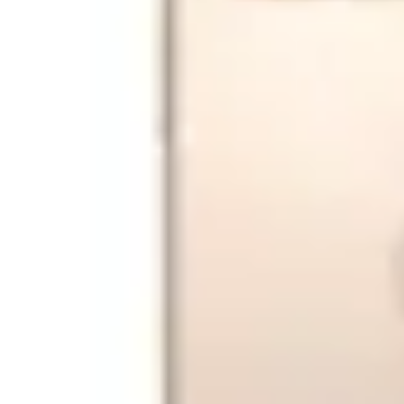
Trusa scule YATO YT-38841,
Set chei tubulare ada
216 piese
impact Yato YT-1055, 
Buc, Cr-Mo, 10-32mm
99
99
459
lei
287
lei
In stoc magazin
In stoc magazin