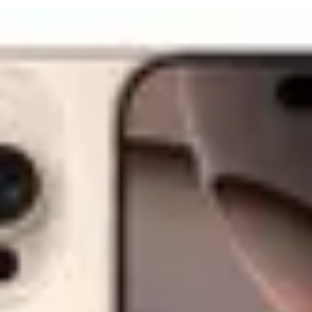
Nume:
Email:
25
Adaugă în coș