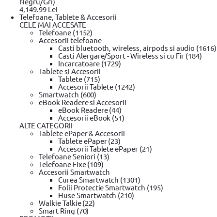
Negru/Gri)
4,149.99 Lei
Telefoane, Tablete & Accesorii
Plata cu
CELE MAI ACCESATE
cardul în rate
Telefoane (1152)
Accesorii telefoane
Casti bluetooth, wireless, airpods si audio (1616)
Set biti pentru insurubat Dewalt DT70556
Casti Alergare/Sport - Wireless si cu Fir (184)
Incarcatoare (1729)
0 review-uri
Tablete si Accesorii
In stoc furnizor
Tablete (715)
Accesorii Tablete (1242)
Solicita postare in SICAP
Smartwatch (600)
eBook Readere si Accesorii
99
50
lei
PRP
eBook Readere (44)
99
48
lei
Accesorii eBook (51)
(TVA inclus)
ALTE CATEGORII
00
Diferenta:
2
lei
Tablete ePaper & Accesorii
Tablete ePaper (23)
Accesorii Tablete ePaper (21)
Telefoane Seniori (13)
Adaugă la wishlist
Telefoane Fixe (109)
Ridica din locker / punct ridicare
Accesorii Smartwatch
Din Showroom-ul evomag:
Curea Smartwatch (1301)
Poate fi ridicat in 17 zile dupa ora 09:00
Folii Protectie Smartwatch (195)
Livrare prin curier:
Huse Smartwatch (210)
Se livreaza in 18 zile pana in ora 18:00
Walkie Talkie (22)
Garantie standard
Smart Ring (70)