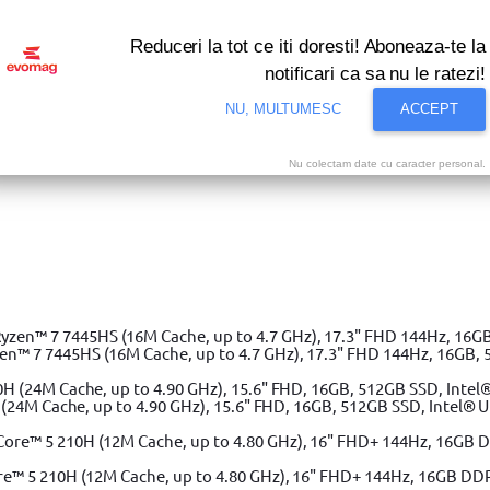
Reduceri la tot ce iti doresti! Aboneaza-te la
notificari ca sa nu le ratezi!
NU, MULTUMESC
ACCEPT
Nu colectam date cu caracter personal.
i bune oferte ale momentului! Profita acum!
Vezi
et biti pentru insurubat Dewalt DT70556T, Tic Tac, PZ2, 25 mm x
25
 7 7445HS (16M Cache, up to 4.7 GHz), 17.3" FHD 144Hz, 16GB, 
(24M Cache, up to 4.90 GHz), 15.6" FHD, 16GB, 512GB SSD, Intel® 
e™ 5 210H (12M Cache, up to 4.80 GHz), 16" FHD+ 144Hz, 16GB DD