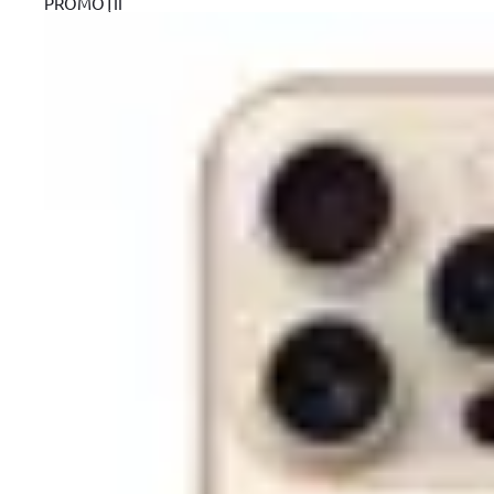
Alerta pret!
PROMOŢII
Pret actual:
Pret dorit:
Vreau sa aflu primul ofertele zilnice!
Trimite!
Compară
Intrebare tehnică?
Produse recomandate
Scurta descriere
Detalii tehnice
Review-uri
99
50
lei
PRP
99
48
lei
(TVA inclus)
00
Diferenta:
2
lei
In stoc furnizor
Set biti pentru insurubat Dewalt DT70556T, Tic Tac, PZ2, 25 mm x 
Te-ar putea interesa