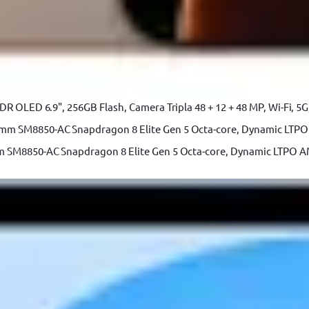
ărat și
 OLED 6.9", 256GB Flash, Camera Tripla 48 + 12 + 48 MP, Wi-Fi, 5G,
m SM8850-AC Snapdragon 8 Elite Gen 5 Octa-core, Dynamic LTPO A
mulator
Masina de gaurit si insurubat
Masina de
 V, 180
fara perii cu impact Dedra SAS
acumulat