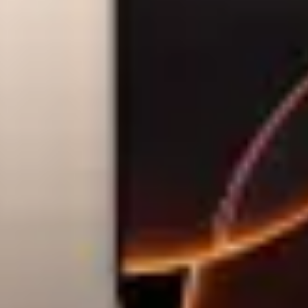
S
VEZI PRODUS
T70556T, Tic Tac, PZ2, 25 mm x 25
556T, Dewalt:
ot de transportat si depozitat;
 potriveste in carcasele mici, medii si mari, precum si in carcasa de
 deplina si o deplasare redusa in timpul utilizarii;
lui;