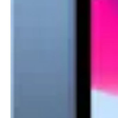
Trusa scule YATO YT-38841,
Set chei tubulare a
216 piese
impact Yato YT-1055
Buc, Cr-Mo, 10-32
99
99
459
lei
287
lei
In stoc magazin
In stoc magazin
VEZI PRODUS
VEZI PRO
Linkuri utile
Unelte de taiat
Unelte de taiat Stanley
Unelte de taiat YATO
Unelt
Instrumente de masura
Instrumente de masura UNI-T
Instrument
unghiular DeWALT
Scule electrice
Scule electrice BOSCH
Scule el
insurubat
Masina de gaurit si insurubat BOSCH
Masina de gaurit