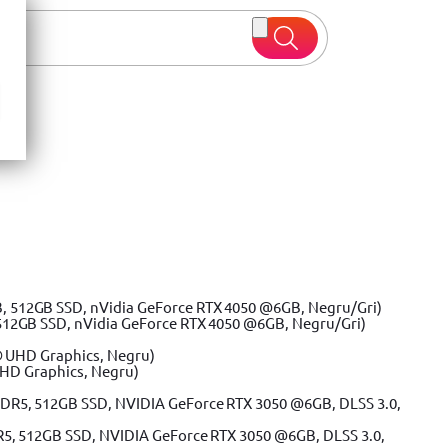
 oferte
 25
512GB SSD, nVidia GeForce RTX 4050 @6GB, Negru/Gri)
UHD Graphics, Negru)
R5, 512GB SSD, NVIDIA GeForce RTX 3050 @6GB, DLSS 3.0,