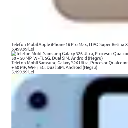
Detalii tehnice
Caracteristici generale
Tip
Set biti
Alți clienți au mai cump
Telefon Mobil Apple iPhone 16 Pro Max, LTPO Super Retina XDR
6,499.99 Lei
Telefon Mobil Samsung Galaxy S26 Ultra, Procesor Qualcom
+ 50 MP, Wi-Fi, 5G, Dual SIM, Android (Negru)
5,199.99 Lei
Masina de gaurit si insurubat
Surubelnita cu acu
Heinner OnePower HR-
Heinner ASA020, 3.6