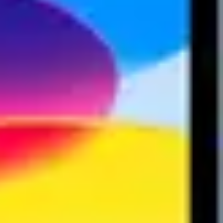
ntru piulitele
Set chei imbus din inox
e Yato M5 M6 M8 M10
multicolore cu bila, WERA Hex-
Plus, 9 piese
99
i
246
lei
gazin
In stoc magazin
VEZI PRODUS
VEZI PRODUS
le dulgherie
Scule dulgherie Stanley
Scule dulgherie YATO
le YATO
Polizor unghiular
Polizor unghiular BOSCH
Polizor
t BOSCH
Accesorii Masina de gaurit YATO
Masina de gaurit si
SCH
Fierastrau pendular Makita
Fierastrau circular
Fierastrau