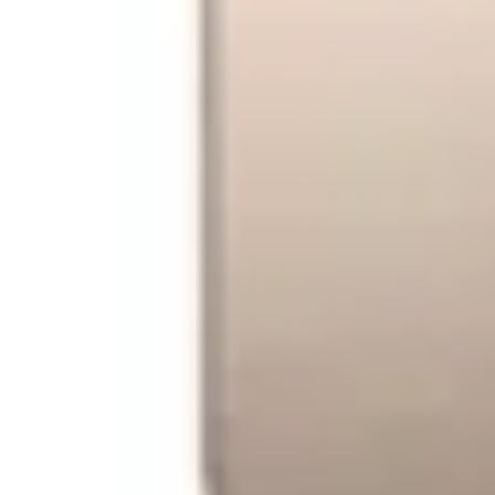
VEZI PRODUS
VEZI PRODU
Descrierea produsului Set biti pentru insurubat Dewalt D
Alte caracteristici ale setului Tic Tac, PZ2, 25 mm x 25, DT70
Accesoriile sunt livrate intr-o cutie mica, cee ace le face us
Ofera optiuni de depozitare flexibile - carcasa de stocare se
Piesele au o geometrie optimizata a varfului, pentru o fixare
Capul complet elimina oscilarea si rotunjirea capului surubu
Piese proiectate pentru profesionisti si sarcini solicitante;
Produse durabile si robuste;
Detalii tehnice:
Lungime: 25 mm;
Marine: PZ2;
Tip cap: Pozidriv;
Material: otel inoxidabil;
Set de livrare:
Set de 25 buc.