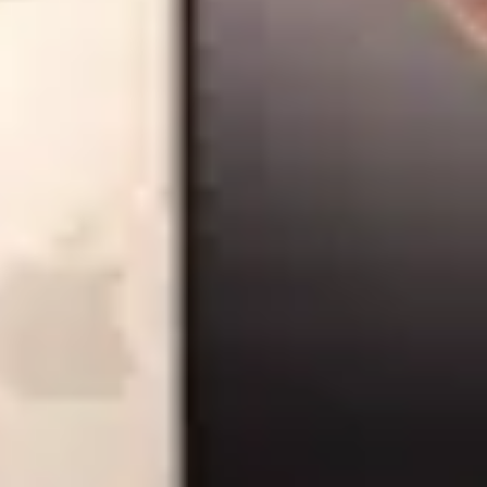
nci de
Trusa de transport scule Rotor
Set chei im
1/2'',15
14811, 3 compartimente, 53.87
multicolore
l (Galben/Negru)
Plus, 9 pies
99
99
122
lei
246
lei
In stoc magazin
In stoc magaz