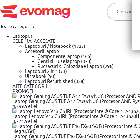
Toate categoriile
Laptopuri
CELE MAI ACCESATE
Laptopuri / Notebook (1825)
Accesorii laptop
Componente laptop (166)
Genti si Huse laptop (378)
Cele ma
Rucsacuri si Ghiozdane Laptop (296)
Laptopuri 2 in 1 (73)
Ultrabook (93)
Prima pagina
Laptopuri Refurbished (358)
Unelte si scule
Trusa chei & Unelte
DeWALT
S
»
»
»
»
ALTE CATEGORII
Set biti pentru insurubat Dewalt DT70556T, Tic Tac, PZ2, 25 mm x 
PROMOŢII
Laptop Gaming ASUS TUF A17 FA707NUG (Procesor AMD Ryzen™
4,599.99 Lei
Laptop Lenovo V15 G5 IRL (Procesor Intel® Core™ i7-13620H 
3,274.99 Lei
Laptop Gaming ASUS TUF F16 FX607VJB (Procesor Intel® Cor