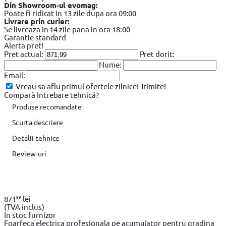
Din Showroom-ul evomag:
Poate fi ridicat in 13 zile dupa ora 09:00
Livrare prin curier:
Se livreaza in 14 zile pana in ora 18:00
Garantie standard
Alerta pret!
Pret actual:
Pret dorit:
Nume:
Email:
Vreau sa aflu primul ofertele zilnice!
Trimite!
Compară
Intrebare tehnică?
Produse recomandate
Scurta descriere
Detalii tehnice
Review-uri
99
871
lei
(TVA inclus)
In stoc furnizor
Foarfeca electrica profesionala pe acumulator pentru gradina