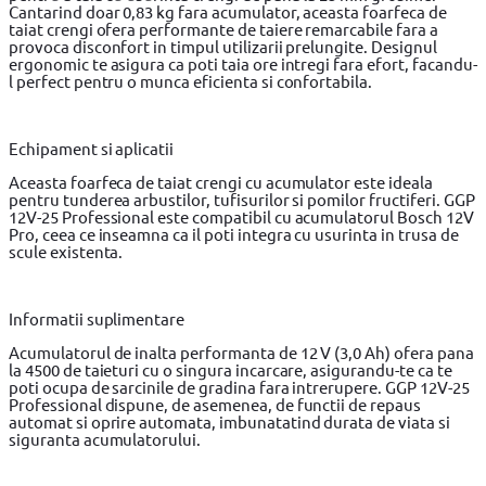
Cantarind doar 0,83 kg fara acumulator, aceasta foarfeca de
taiat crengi ofera performante de taiere remarcabile fara a
provoca disconfort in timpul utilizarii prelungite. Designul
ergonomic te asigura ca poti taia ore intregi fara efort, facandu-
l perfect pentru o munca eficienta si confortabila.
Echipament si aplicatii
Aceasta foarfeca de taiat crengi cu acumulator este ideala
pentru tunderea arbustilor, tufisurilor si pomilor fructiferi. GGP
12V-25 Professional este compatibil cu acumulatorul Bosch 12V
Pro, ceea ce inseamna ca il poti integra cu usurinta in trusa de
scule existenta.
Informatii suplimentare
Acumulatorul de inalta performanta de 12 V (3,0 Ah) ofera pana
la 4500 de taieturi cu o singura incarcare, asigurandu-te ca te
poti ocupa de sarcinile de gradina fara intrerupere. GGP 12V-25
Professional dispune, de asemenea, de functii de repaus
automat si oprire automata, imbunatatind durata de viata si
siguranta acumulatorului.