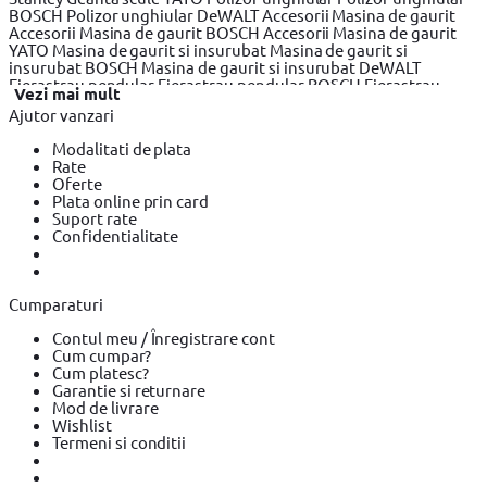
BOSCH
Polizor unghiular DeWALT
Accesorii Masina de gaurit
Accesorii Masina de gaurit BOSCH
Accesorii Masina de gaurit
YATO
Masina de gaurit si insurubat
Masina de gaurit si
insurubat BOSCH
Masina de gaurit si insurubat DeWALT
Fierastrau pendular
Fierastrau pendular BOSCH
Fierastrau
Vezi mai mult
pendular Makita
Fierastrau circular
Fierastrau circular BOSCH
Ajutor vanzari
Fierastrau circular DeWALT
Fierastrau sabie
Fierastrau sabie
DeWALT
Fierastrau sabie BOSCH
Slefuitor electric
Slefuitor
Modalitati de plata
electric BOSCH
Slefuitor electric YATO
Masini de frezat
Masini
Rate
de frezat BOSCH
Masini de frezat YATO
Rindea electrica
Rindea
Oferte
electrica BOSCH
Rindea electrica Makita
Suflanta aer cald
Plata online prin card
Suflanta aer cald YATO
Suflanta aer cald BOSCH
Placi
Suport rate
compactoare & Ciocan demolator
Placi compactoare & Ciocan
Confidentialitate
demolator BOSCH
Placi compactoare & Ciocan demolator
Makita
Accesorii scule electrice
Accesorii scule electrice BOSCH
Accesorii scule electrice YATO
Pistoale de Vopsit si Trafaleti
Pistoale de Vopsit si Trafaleti BOSCH
Pistoale de Vopsit si
Cumparaturi
Trafaleti YATO
Echipamente de protectie
Echipamente de
protectie YATO
Echipamente de protectie Makita
Bricolaj
Contul meu / Înregistrare cont
Bricolaj OEM
Bricolaj Cynel
Surubelnita electrica
Surubelnita
Cum cumpar?
electrica BOSCH
Surubelnita electrica Heinner
Cum platesc?
Garantie si returnare
Mod de livrare
Wishlist
Termeni si conditii