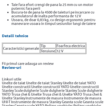
Taie fara efort crengi de pana la 25 mm cu un motor
puternic fara perii
Bucura-te de pana la 4500 de taieturi pe incarcare cu
acumulatorul de inalta performanta de 12 V
Usoara, de doar 0,83 kg, cu design ergonomic pentru
manevrare usoara in timpul sesiunilor lungi de taiere
Detalii tehnice
Tip
Foarfeca electrica
Caracteristici generale
Tensiune
12 V
Fii primul care adauga un review
Review-uri
Linkuri utile
Unelte de taiat
Unelte de taiat Stanley
Unelte de taiat YATO
Unelte constructii
Unelte constructii YATO
Unelte constructii
Stanley
Scule dulgherie
Scule dulgherie Stanley
Scule dulgherie
YATO
Trusa chei & Unelte
Trusa chei & Unelte YATO
Trusa chei &
Unelte Stanley
Instrumente de masura
Instrumente de masura
UNI-T
Instrumente de masura Stanley
Geanta scule
Geanta scule
Stanley
Geanta scule YATO
Polizor unghiular
Polizor unghiular