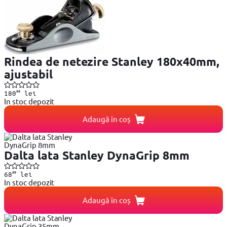
Rindea de netezire Stanley 180x40mm,
ajustabil
99
180
lei
In stoc depozit
Adaugă în coș
Dalta lata Stanley DynaGrip 8mm
99
68
lei
In stoc depozit
Adaugă în coș