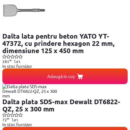
Dalta lata pentru beton YATO YT-
47372, cu prindere hexagon 22 mm,
dimensiune 125 x 450 mm
99
281
lei
In stoc furnizor
Adaugă în coș
Dalta plata SDS-max Dewalt DT6822-
QZ, 25 x 300 mm
99
72
lei
In stoc furnizor