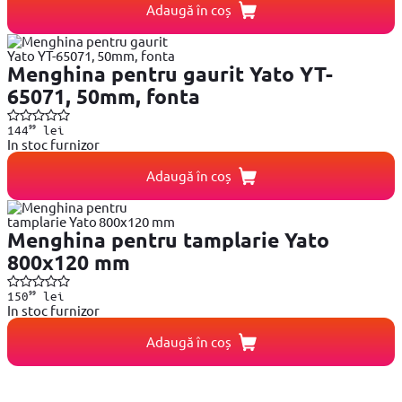
Adaugă în coș
Menghina pentru gaurit Yato YT-
65071, 50mm, fonta
99
144
lei
In stoc furnizor
Adaugă în coș
Menghina pentru tamplarie Yato
800x120 mm
99
150
lei
In stoc furnizor
Adaugă în coș