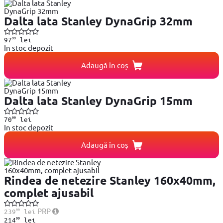
Dalta lata Stanley DynaGrip 32mm
99
97
lei
In stoc depozit
Adaugă în coș
Dalta lata Stanley DynaGrip 15mm
99
70
lei
In stoc depozit
Adaugă în coș
Rindea de netezire Stanley 160x40mm,
complet ajusabil
99
PRP
239
lei
99
214
lei