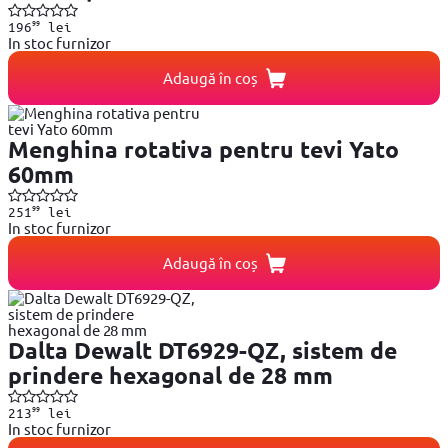
99
196
lei
In stoc furnizor
Adaugă în coș
Menghina rotativa pentru tevi Yato
60mm
99
251
lei
In stoc furnizor
Adaugă în coș
Dalta Dewalt DT6929-QZ, sistem de
prindere hexagonal de 28 mm
99
213
lei
In stoc furnizor