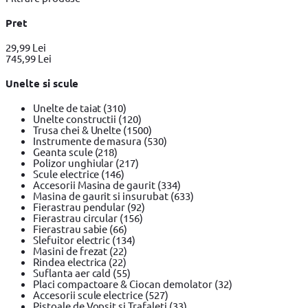
Pret
29,99 Lei
745,99 Lei
Unelte si scule
Unelte de taiat
(310)
Unelte constructii
(120)
Trusa chei & Unelte
(1500)
Instrumente de masura
(530)
Geanta scule
(218)
Polizor unghiular
(217)
Scule electrice
(146)
Accesorii Masina de gaurit
(334)
Masina de gaurit si insurubat
(633)
Fierastrau pendular
(92)
Fierastrau circular
(156)
Fierastrau sabie
(66)
Slefuitor electric
(134)
Masini de frezat
(22)
Rindea electrica
(22)
Suflanta aer cald
(55)
Placi compactoare & Ciocan demolator
(32)
Accesorii scule electrice
(527)
Pistoale de Vopsit si Trafaleti
(33)