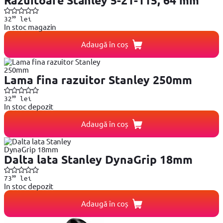
Razuitoare Stanley 5-21-115, 64 mm
99
32
lei
In stoc magazin
Adaugă în coș
Lama fina razuitor Stanley 250mm
99
32
lei
In stoc depozit
Adaugă în coș
Dalta lata Stanley DynaGrip 18mm
99
73
lei
In stoc depozit
Adaugă în coș