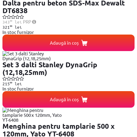
Dalta pentru beton SDS-Max Dewalt
DT6838
99
PRP
343
lei
99
321
lei
In stoc furnizor
Adaugă în coș
Set 3 dalti Stanley DynaGrip
(12,18,25mm)
99
215
lei
In stoc furnizor
Adaugă în coș
Menghina pentru tamplarie 500 x
120mm, Yato YT-6408