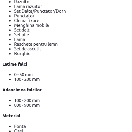
Razuitor
Lama razuitor
Set Dalta/Punctator/Dorn
Punctator
Clema fixare
Menghina mobila
Set dalti
Set pile
Lama
Rascheta pentru lemn
Set de ascutit
Burghiu
Latime falci
0 - 50 mm
100 - 200 mm
Adancimea falcilor
100 - 200 mm
800 - 900 mm
Meterial
Fonta
Otel