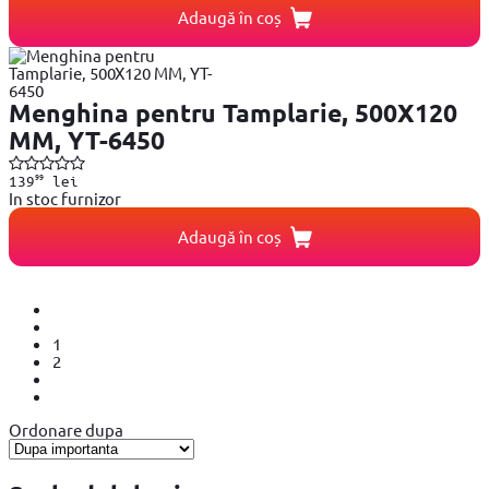
Adaugă în coș
Menghina pentru Tamplarie, 500X120
MM, YT-6450
99
139
lei
In stoc furnizor
Adaugă în coș
1
2
Ordonare dupa