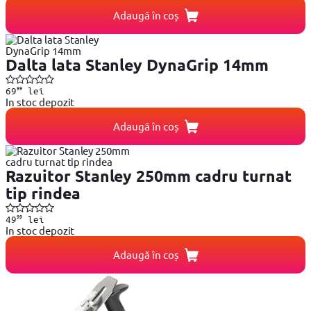
Adaugă în coș
Dalta lata Stanley DynaGrip 14mm
99
69
lei
In stoc depozit
Adaugă în coș
Razuitor Stanley 250mm cadru turnat
tip rindea
99
49
lei
In stoc depozit
Adaugă în coș