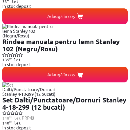
99
33
lei
In stoc depozit
Adaugă în coș
Rindea manuala pentru lemn Stanley
102 (Negru/Rosu)
99
135
lei
In stoc depozit
Adaugă în coș
Set Dalti/Punctatoare/Dornuri Stanley
4-18-299 (12 bucati)
99
PRP
148
lei
99
140
lei
In stoc depozit