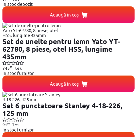
In stoc depozit
Adaugă în coș
Set de unelte pentru lemn Yato YT-
62780, 8 piese, otel HSS, lungime
435mm
99
745
lei
In stoc furnizor
Adaugă în coș
Set 6 punctatoare Stanley 4-18-226,
125 mm
99
91
lei
In stoc furnizor