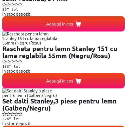
99
29
lei
In stoc depozit
Adaugă în coș
Rascheta pentru lemn Stanley 151 cu
lama reglabila 55mm (Negru/Rosu)
99
133
lei
In stoc depozit
Adaugă în coș
Set dalti Stanley,3 piese pentru lemn
(Galben/Negru)
99
226
lei
In stoc depozit