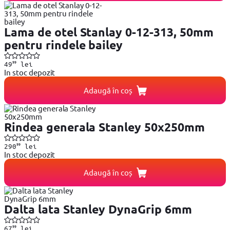
Lama de otel Stanlay 0-12-313, 50mm
pentru rindele bailey
99
49
lei
In stoc depozit
Adaugă în coș
Rindea generala Stanley 50x250mm
99
290
lei
In stoc depozit
Adaugă în coș
Dalta lata Stanley DynaGrip 6mm
99
67
lei