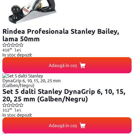
Rindea Profesionala Stanley Bailey,
lama 50mm
99
416
lei
In stoc depozit
Adaugă în coș
Set 5 dalti Stanley DynaGrip 6, 10, 15,
20, 25 mm (Galben/Negru)
99
312
lei
In stoc depozit
Adaugă în coș