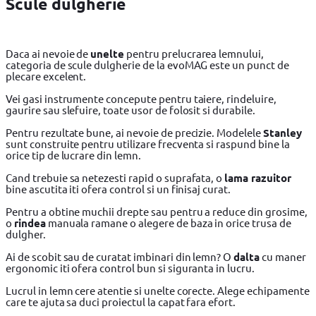
Scule dulgherie
Daca ai nevoie de
unelte
pentru prelucrarea lemnului,
categoria de scule dulgherie de la evoMAG este un punct de
plecare excelent.
Vei gasi instrumente concepute pentru taiere, rindeluire,
gaurire sau slefuire, toate usor de folosit si durabile.
Pentru rezultate bune, ai nevoie de precizie. Modelele
Stanley
sunt construite pentru utilizare frecventa si raspund bine la
orice tip de lucrare din lemn.
Cand trebuie sa netezesti rapid o suprafata, o
lama razuitor
bine ascutita iti ofera control si un finisaj curat.
Pentru a obtine muchii drepte sau pentru a reduce din grosime,
o
rindea
manuala ramane o alegere de baza in orice trusa de
dulgher.
Ai de scobit sau de curatat imbinari din lemn? O
dalta
cu maner
ergonomic iti ofera control bun si siguranta in lucru.
Lucrul in lemn cere atentie si unelte corecte. Alege echipamente
care te ajuta sa duci proiectul la capat fara efort.