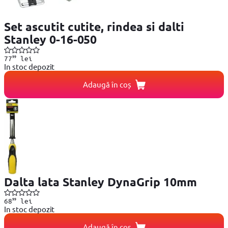
Set ascutit cutite, rindea si dalti
Stanley 0-16-050
99
77
lei
In stoc depozit
Adaugă în coș
Dalta lata Stanley DynaGrip 10mm
99
68
lei
In stoc depozit
Adaugă în coș