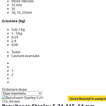
Peste 100 mm
32 mm
35
10, 15, 25mm
Greutate (Kg)
Sub 1 kg
1 - 3 kg
0.24
2.4
0.09
Toate
Cautare avansata
1
2
Ordonare dupa
Livrare București în aceeași zi