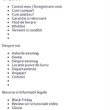
Trafaleti YATO
Echipamente de protectie
Echipamente de
protectie Makita
Echipamente de protectie YATO
Bricolaj
Contul meu / Înregistrare cont
Bricolaj OEM
Bricolaj Cynel
Surubelnita electrica
Surubelnita
Cum cumpar?
electrica BOSCH
Surubelnita electrica Heinner
Cum platesc?
Garantie si returnare
Mod de livrare
Wishlist
Termeni si conditii
Despre noi
Valorile evomag
Home
Despre evomag
Locatie punct de lucru
Departamente
Angajari
Contact
Resurse si Informatii legale
Black Friday
Review-uri si tutoriale video
Glosar