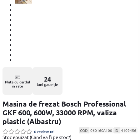
24
Plata cu cardul
luni garanție
în rate
Masina de frezat Bosch Professional
GKF 600, 600W, 33000 RPM, valiza
plastic (Albastru)
COD
060160A100
ID
4109456
0 review-uri
Stoc epuizat
(Cand va fi pe stoc?)