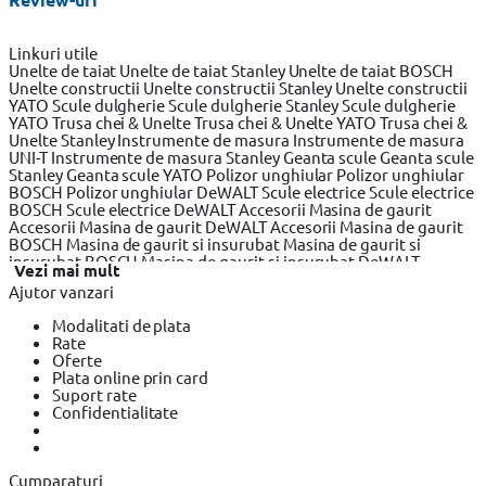
Linkuri utile
Unelte de taiat
Unelte de taiat Stanley
Unelte de taiat BOSCH
Unelte constructii
Unelte constructii Stanley
Unelte constructii
YATO
Scule dulgherie
Scule dulgherie Stanley
Scule dulgherie
YATO
Trusa chei & Unelte
Trusa chei & Unelte YATO
Trusa chei &
Unelte Stanley
Instrumente de masura
Instrumente de masura
UNI-T
Instrumente de masura Stanley
Geanta scule
Geanta scule
Stanley
Geanta scule YATO
Polizor unghiular
Polizor unghiular
BOSCH
Polizor unghiular DeWALT
Scule electrice
Scule electrice
BOSCH
Scule electrice DeWALT
Accesorii Masina de gaurit
Accesorii Masina de gaurit DeWALT
Accesorii Masina de gaurit
BOSCH
Masina de gaurit si insurubat
Masina de gaurit si
insurubat BOSCH
Masina de gaurit si insurubat DeWALT
Vezi mai mult
Fierastrau pendular
Fierastrau pendular BOSCH
Fierastrau
Ajutor vanzari
pendular DeWALT
Fierastrau circular
Fierastrau circular
DeWALT
Fierastrau circular BOSCH
Fierastrau sabie
Fierastrau
Modalitati de plata
sabie DeWALT
Fierastrau sabie BOSCH
Slefuitor electric
Rate
Slefuitor electric BOSCH
Slefuitor electric YATO
Rindea electrica
Oferte
Rindea electrica BOSCH
Rindea electrica Makita
Suflanta aer
Plata online prin card
cald
Suflanta aer cald YATO
Suflanta aer cald BOSCH
Placi
Suport rate
compactoare & Ciocan demolator
Placi compactoare & Ciocan
Confidentialitate
demolator BOSCH
Placi compactoare & Ciocan demolator
Makita
Accesorii scule electrice
Accesorii scule electrice BOSCH
Accesorii scule electrice DeWALT
Pistoale de Vopsit si Trafaleti
Pistoale de Vopsit si Trafaleti BOSCH
Pistoale de Vopsit si
Cumparaturi