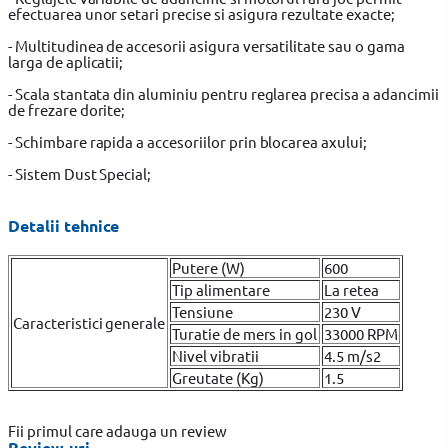
efectuarea unor setari precise si asigura rezultate exacte;
- Multitudinea de accesorii asigura versatilitate sau o gama
larga de aplicatii;
- Scala stantata din aluminiu pentru reglarea precisa a adancimii
de frezare dorite;
- Schimbare rapida a accesoriilor prin blocarea axului;
- Sistem Dust Special;
Detalii tehnice
Putere (W)
600
Tip alimentare
La retea
Tensiune
230 V
Caracteristici generale
Turatie de mers in gol
33000 RPM
Nivel vibratii
4.5 m/s2
Greutate (Kg)
1.5
Fii primul care adauga un review
Review-uri