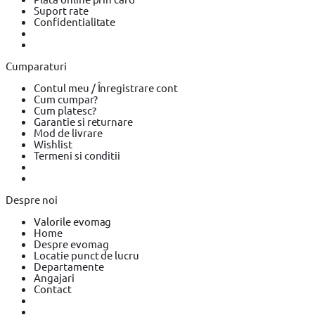
Suflanta aer cald BOSCH
Placi compactoare & Ciocan demolator
Suport rate
Placi compactoare & Ciocan demolator BOSCH
Placi
Confidentialitate
compactoare & Ciocan demolator Makita
Accesorii scule
electrice
Accesorii scule electrice BOSCH
Accesorii scule
electrice DeWALT
Pistoale de Vopsit si Trafaleti
Pistoale de
Vopsit si Trafaleti BOSCH
Pistoale de Vopsit si Trafaleti YATO
Cumparaturi
Echipamente de protectie
Echipamente de protectie Makita
Echipamente de protectie YATO
Bricolaj
Bricolaj OEM
Bricolaj
Contul meu / Înregistrare cont
Cynel
Surubelnita electrica
Surubelnita electrica BOSCH
Cum cumpar?
Surubelnita electrica Heinner
Cum platesc?
Garantie si returnare
Mod de livrare
Wishlist
Termeni si conditii
Despre noi
Valorile evomag
Home
Despre evomag
Locatie punct de lucru
Departamente
Angajari
Contact