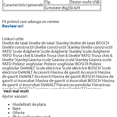
Tip
Tester mufe USB
Caracteristici generale
Greutate (Kg)
0.029
Fii primul care adauga un review
Review-uri
Linkuri utile
Unelte de taiat
Unelte de taiat Stanley
Unelte de taiat BOSCH
Unelte constructii
Unelte constructii Stanley
Unelte constructii
YATO
Scule dulgherie
Scule dulgherie Stanley
Scule dulgherie
YATO
Trusa chei & Unelte
Trusa chei & Unelte YATO
Trusa chei &
Unelte Stanley
Geanta scule
Geanta scule Stanley
Geanta scule
YATO
Polizor unghiular
Polizor unghiular BOSCH
Polizor
unghiular DeWALT
Scule electrice
Scule electrice BOSCH
Scule
electrice DeWALT
Accesorii Masina de gaurit
Accesorii Masina
de gaurit DeWALT
Accesorii Masina de gaurit BOSCH
Masina de
gaurit si insurubat
Masina de gaurit si insurubat BOSCH
Masina
de gaurit si insurubat DeWALT
Fierastrau pendular
Fierastrau
pendular BOSCH
Fierastrau pendular DeWALT
Fierastrau
Vezi mai mult
circular
Fierastrau circular DeWALT
Fierastrau circular BOSCH
Ajutor vanzari
Fierastrau sabie
Fierastrau sabie DeWALT
Fierastrau sabie
BOSCH
Slefuitor electric
Slefuitor electric BOSCH
Slefuitor
Modalitati de plata
electric YATO
Masini de frezat
Masini de frezat BOSCH
Masini
Rate
de frezat DeWALT
Rindea electrica
Rindea electrica BOSCH
Oferte
Rindea electrica Makita
Suflanta aer cald
Suflanta aer cald YATO
Plata online prin card