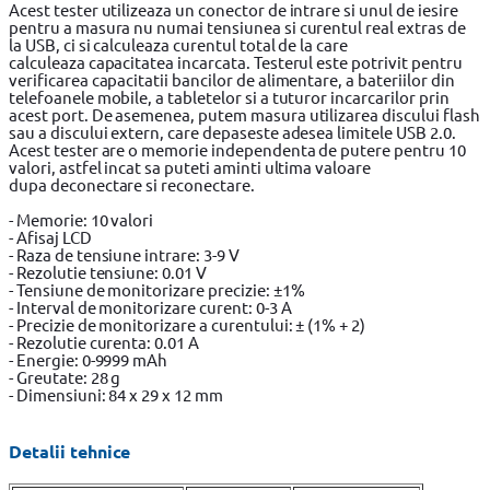
Acest tester utilizeaza un conector de intrare si unul de iesire
pentru a masura nu numai tensiunea si curentul real extras de
la USB, ci si calculeaza curentul total de la care
calculeaza capacitatea incarcata. Testerul este potrivit pentru
verificarea capacitatii bancilor de alimentare, a bateriilor din
telefoanele mobile, a tabletelor si a tuturor incarcarilor prin
acest port. De asemenea, putem masura utilizarea discului flash
sau a discului extern, care depaseste adesea limitele USB 2.0.
Acest tester are o memorie independenta de putere pentru 10
valori, astfel incat sa puteti aminti ultima valoare
dupa deconectare si reconectare.
- Memorie: 10 valori
- Afisaj LCD
- Raza de tensiune intrare: 3-9 V
- Rezolutie tensiune: 0.01 V
- Tensiune de monitorizare precizie: ±1%
- Interval de monitorizare curent: 0-3 A
- Precizie de monitorizare a curentului: ± (1% + 2)
- Rezolutie curenta: 0.01 A
- Energie: 0-9999 mAh
- Greutate: 28 g
- Dimensiuni: 84 x 29 x 12 mm
Detalii tehnice