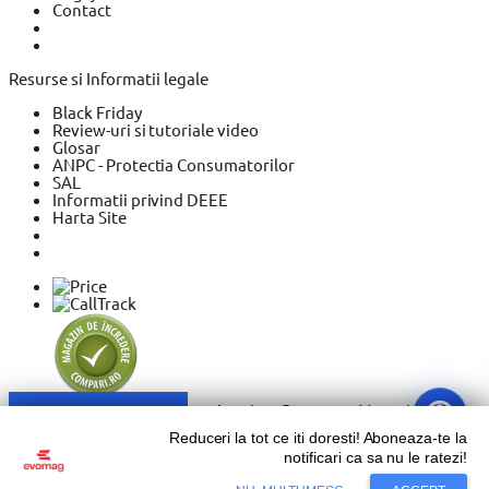
Contact
Resurse si Informatii legale
Black Friday
Review-uri si tutoriale video
Glosar
ANPC - Protectia Consumatorilor
SAL
Informatii privind DEEE
Harta Site
Sari la conținut
Reduceri la tot ce iti doresti! Aboneaza-te la
notificari ca sa nu le ratezi!
Copyright © 2026 Evolution Systems SRL. Centrul Logistic
Adaugă în coș