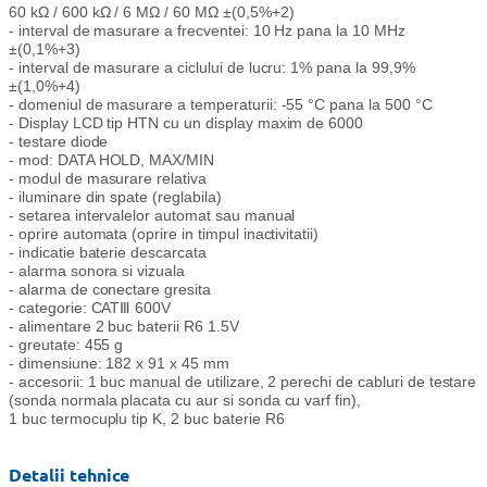
60 kΩ / 600 kΩ / 6 MΩ / 60 MΩ ±(0,5%+2)
- interval de masurare a frecventei: 10 Hz pana la 10 MHz
±(0,1%+3)
- interval de masurare a ciclului de lucru: 1% pana la 99,9%
±(1,0%+4)
- domeniul de masurare a temperaturii: -55 °C pana la 500 °C
- Display LCD tip HTN cu un display maxim de 6000
- testare diode
- mod: DATA HOLD, MAX/MIN
- modul de masurare relativa
- iluminare din spate (reglabila)
- setarea intervalelor automat sau manual
- oprire automata (oprire in timpul inactivitatii)
- indicatie baterie descarcata
- alarma sonora si vizuala
- alarma de conectare gresita
- categorie: CATⅢ 600V
- alimentare 2 buc baterii R6 1.5V
- greutate: 455 g
- dimensiune: 182 x 91 x 45 mm
- accesorii: 1 buc manual de utilizare, 2 perechi de cabluri de testare
(sonda normala placata cu aur si sonda cu varf fin),
1 buc termocuplu tip K, 2 buc baterie R6
Detalii tehnice