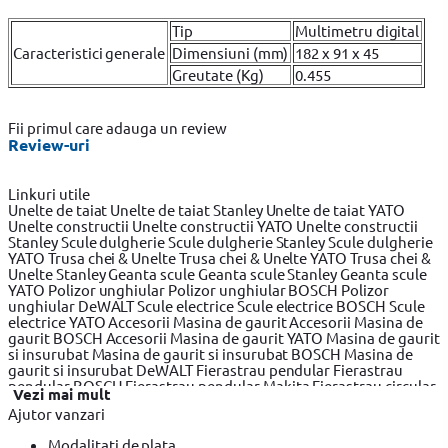
Tip
Multimetru digital
Caracteristici generale
Dimensiuni (mm)
182 x 91 x 45
Greutate (Kg)
0.455
Fii primul care adauga un review
Review-uri
Linkuri utile
Unelte de taiat
Unelte de taiat Stanley
Unelte de taiat YATO
Unelte constructii
Unelte constructii YATO
Unelte constructii
Stanley
Scule dulgherie
Scule dulgherie Stanley
Scule dulgherie
YATO
Trusa chei & Unelte
Trusa chei & Unelte YATO
Trusa chei &
Unelte Stanley
Geanta scule
Geanta scule Stanley
Geanta scule
YATO
Polizor unghiular
Polizor unghiular BOSCH
Polizor
unghiular DeWALT
Scule electrice
Scule electrice BOSCH
Scule
electrice YATO
Accesorii Masina de gaurit
Accesorii Masina de
gaurit BOSCH
Accesorii Masina de gaurit YATO
Masina de gaurit
si insurubat
Masina de gaurit si insurubat BOSCH
Masina de
gaurit si insurubat DeWALT
Fierastrau pendular
Fierastrau
pendular BOSCH
Fierastrau pendular Makita
Fierastrau circular
Vezi mai mult
Fierastrau circular DeWALT
Fierastrau circular BOSCH
Ajutor vanzari
Fierastrau sabie
Fierastrau sabie DeWALT
Fierastrau sabie
BOSCH
Slefuitor electric
Slefuitor electric BOSCH
Slefuitor
Modalitati de plata