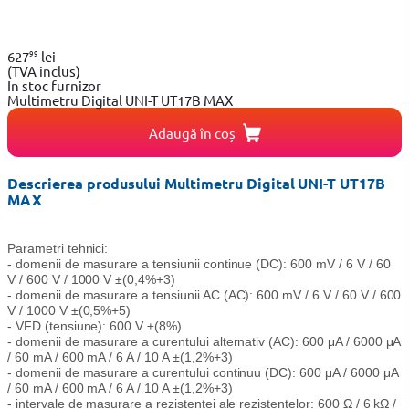
99
627
lei
(TVA inclus)
In stoc furnizor
Multimetru Digital UNI-T UT17B MAX
Adaugă în coș
Descrierea produsului Multimetru Digital UNI-T UT17B
MAX
Parametri tehnici:
- domenii de masurare a tensiunii continue (DC): 600 mV / 6 V / 60
V / 600 V / 1000 V ±(0,4%+3)
- domenii de masurare a tensiunii AC (AC): 600 mV / 6 V / 60 V / 600
V / 1000 V ±(0,5%+5)
- VFD (tensiune): 600 V ±(8%)
- domenii de masurare a curentului alternativ (AC): 600 μA / 6000 μA
/ 60 mA / 600 mA / 6 A / 10 A ±(1,2%+3)
- domenii de masurare a curentului continuu (DC): 600 μA / 6000 μA
/ 60 mA / 600 mA / 6 A / 10 A ±(1,2%+3)
- intervale de masurare a rezistentei ale rezistentelor: 600 Ω / 6 kΩ /