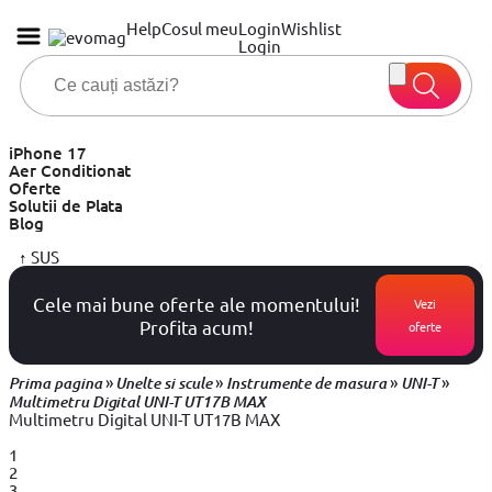
Help
Cosul meu
Login
Wishlist
Login
iPhone 17
Aer Conditionat
Oferte
Solutii de Plata
Blog
↑
SUS
Cele mai bune oferte ale momentului!
Vezi
Profita acum!
oferte
»
»
»
»
Prima pagina
Unelte si scule
Instrumente de masura
UNI-T
Multimetru Digital UNI-T UT17B MAX
Multimetru Digital UNI-T UT17B MAX
1
2
3