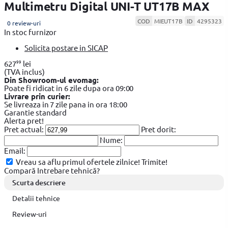
Multimetru Digital UNI-T UT17B MAX
COD
MIEUT17B
ID
4295323
0 review-uri
In stoc furnizor
Solicita postare in SICAP
99
627
lei
(TVA inclus)
Din Showroom-ul evomag:
Poate fi ridicat in 6 zile dupa ora 09:00
Livrare prin curier:
Se livreaza in 7 zile pana in ora 18:00
Garantie standard
Alerta pret!
Pret actual:
Pret dorit:
Nume:
Email:
Vreau sa aflu primul ofertele zilnice!
Trimite!
Compară
Intrebare tehnică?
Scurta descriere
Detalii tehnice
Review-uri