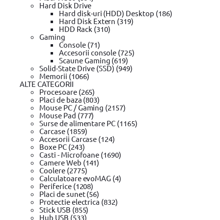
Suport rate
Hard Disk Drive
Confidentialitate
Hard disk-uri (HDD) Desktop (186)
Hard Disk Extern (319)
HDD Rack (310)
Gaming
Cumparaturi
Console (71)
Accesorii console (725)
Contul meu / Înregistrare cont
Scaune Gaming (619)
Cum cumpar?
Solid-State Drive (SSD) (949)
Cum platesc?
Memorii (1066)
Garantie si returnare
ALTE CATEGORII
Mod de livrare
Procesoare (265)
Wishlist
Placi de baza (803)
Termeni si conditii
Mouse PC / Gaming (2157)
Mouse Pad (777)
Surse de alimentare PC (1165)
Carcase (1859)
Despre noi
Accesorii Carcase (124)
Boxe PC (243)
Valorile evomag
Casti - Microfoane (1690)
Home
Camere Web (141)
Despre evomag
Coolere (2775)
Locatie punct de lucru
Calculatoare evoMAG (4)
Departamente
Periferice (1208)
Angajari
Placi de sunet (56)
Contact
Protectie electrica (832)
Stick USB (855)
Hub USB (533)