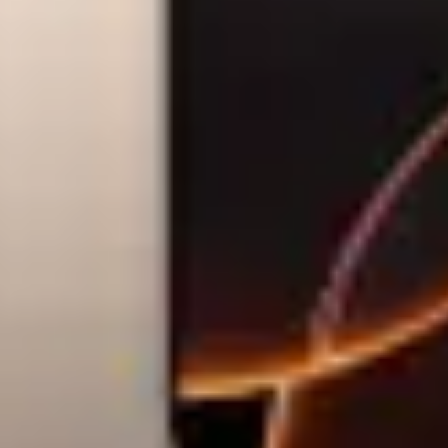
ix STHT77498-1, 12M
Adaugă în coș
Nume:
Email: