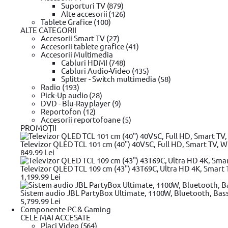
Suporturi TV (879)
Tip
Nivela laser
Alte accesorii (126)
Clasa laser
2
Tablete Grafice (100)
ALTE CATEGORII
Precizia de nivelare
+/-6 mm/10 m
Caracteristici generale
Accesorii Smart TV (27)
Autonomie
Pana la 20h
Accesorii tablete grafice (41)
Baterie
2x 1.5v AAA
Accesorii Multimedia
Cabluri HDMI (748)
Lungime (mm)
12M
Cabluri Audio-Video (435)
Splitter - Switch multimedia (58)
Radio (193)
Fii primul care adauga un review
Pick-Up audio (28)
Review-uri
DVD - Blu-Ray player (9)
Reportofon (12)
Accesorii reportofoane (5)
Linkuri utile
PROMOŢII
Unelte de taiat
Unelte de taiat Stanley
Unelte de taiat BOSCH
Une
Trusa chei & Unelte
Trusa chei & Unelte YATO
Trusa chei & Unelte 
Televizor QLED TCL 101 cm (40") 40V5C, Full HD, Smart TV, Wi
Scule electrice
Scule electrice BOSCH
Scule electrice DeWALT
Acce
849.99 Lei
de gaurit si insurubat BOSCH
Masina de gaurit si insurubat DeW
Fierastrau circular BOSCH
Fierastrau sabie
Fierastrau sabie DeW
Televizor QLED TCL 109 cm (43") 43T69C, Ultra HD 4K, Smart T
Vezi mai mult
BOSCH
Masini de frezat DeWALT
Rindea electrica
Rindea electri
1,199.99 Lei
demolator
Ajutor vanzari
Placi compactoare & Ciocan demolator BOSCH
Placi 
Pistoale de Vopsit si Trafaleti
Pistoale de Vopsit si Trafaleti BOS
Sistem audio JBL PartyBox Ultimate, 1100W, Bluetooth, Bas
Modalitati de plata
Bricolaj
Bricolaj OEM
Bricolaj Cynel
Surubelnita electrica
Surubel
5,799.99 Lei
Rate
Componente PC & Gaming
Oferte
CELE MAI ACCESATE
Plata online prin card
Placi Video (564)