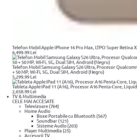
Compară
Intrebare tehnică?
Produse recomandate
Scurta descriere
Detalii tehnice
Review-uri
Telefon Mobil Apple iPhone 16 Pro Max, LTPO Super Retina XDR
6,499.99 Lei
99
228
lei
Telefon Mobil Samsung Galaxy S26 Ultra, Procesor Qualcom
(TVA inclus)
+ 50 MP, Wi-Fi, 5G, Dual SIM, Android (Negru)
In stoc furnizor
5,299.99 Lei
Nivela Laser cu dioda rosie Stanley Cubix STHT77498-1, 12M
Tableta Apple iPad 11 (A16), Procesor A16 Penta-Core, Liquid
2,658.99 Lei
TV & Multimedia
CELE MAI ACCESATE
Descrierea produsului Nivela Laser cu dioda rosie Stanl
Televizoare (764)
Home Audio
Boxe Portabile cu Bluetooth (567)
Momentan, acest produs nu are descriere
Soundbar (121)
Sisteme Audio (203)
Detalii tehnice
Player Multimedia (25)
Accesorii TV