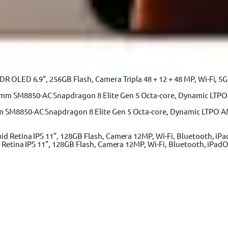
 OLED 6.9", 256GB Flash, Camera Tripla 48 + 12 + 48 MP, Wi-Fi, 5G,
m SM8850-AC Snapdragon 8 Elite Gen 5 Octa-core, Dynamic LTPO A
 Retina IPS 11", 128GB Flash, Camera 12MP, Wi-Fi, Bluetooth, iPadO
Adaugă în coș
ey Cubix STHT77498-1, 12M