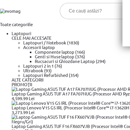
Toate categoriile
Laptopuri
CELE MAI ACCESATE
Laptopuri / Notebook (1830)
Accesorii laptop
Componente laptop (166)
Genti si Huse laptop (376)
Cele ma
Rucsacuri si Ghiozdane Laptop (294)
Laptopuri 2 in 1 (76)
Ultrabook (93)
Prima pagina
Laptopuri Refurbished (354)
Unelte si scule
Instrumente de masura
Stanley
»
»
»
ALTE CATEGORII
Nivela Laser cu dioda rosie Stanley Cubix STHT77498-1, 12M
PROMOŢII
Laptop Gaming ASUS TUF A17 FA707NUG (Procesor AMD Ryzen™
4,599.99 Lei
Laptop Lenovo V15 G5 IRL (Procesor Intel® Core™ i7-13620H 
3,273.99 Lei
Laptop Gaming ASUS TUF F16 FX607VJB (Procesor Intel® Cor