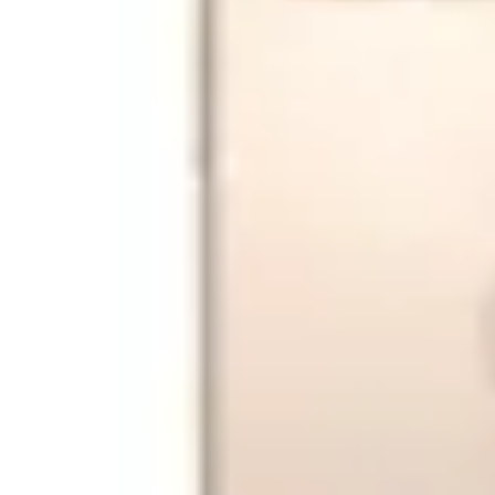
24
Plata cu
luni garanție
cardul în rate