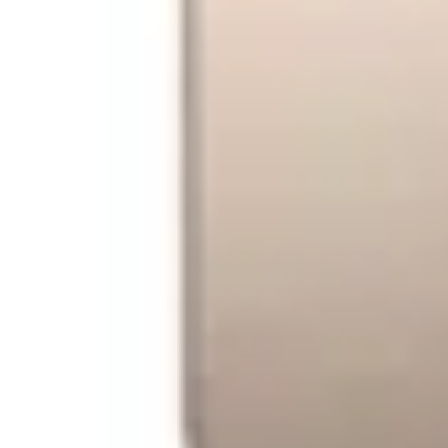
Nivela Laser cu dioda rosie Stanley Cub
0 review-uri
In stoc furnizor
Solicita postare in SICAP
99
228
lei
(TVA inclus)
Adaugă la wishlist
Din Showroom-ul evomag:
Poate fi ridicat in 16 zile dupa ora 09:00
Livrare prin curier:
Se livreaza in 17 zile pana in ora 18:00
Informatii garantie
Garantie tehnica: 24 luni
Garantie de conformitate: 24 luni
Alerta pret!
Pret actual:
Pret dorit:
Vreau sa aflu primul ofertele zilnice!
Trimite!