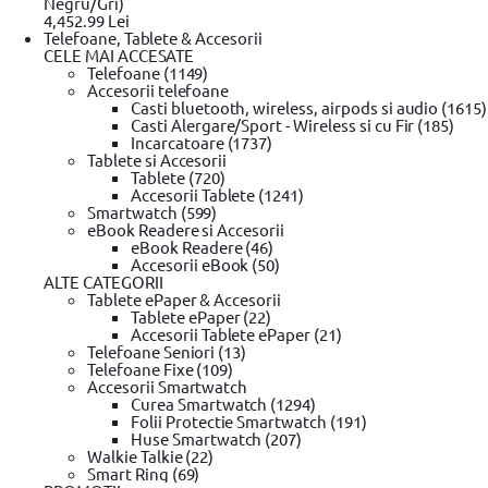
Negru/Gri)
4,452.99 Lei
Telefoane, Tablete & Accesorii
CELE MAI ACCESATE
Telefoane (1149)
Accesorii telefoane
Casti bluetooth, wireless, airpods si audio (1615)
Casti Alergare/Sport - Wireless si cu Fir (185)
Incarcatoare (1737)
Tablete si Accesorii
Tablete (720)
Accesorii Tablete (1241)
Smartwatch (599)
eBook Readere si Accesorii
eBook Readere (46)
Accesorii eBook (50)
ALTE CATEGORII
Tablete ePaper & Accesorii
Tablete ePaper (22)
Accesorii Tablete ePaper (21)
Telefoane Seniori (13)
Telefoane Fixe (109)
Accesorii Smartwatch
Curea Smartwatch (1294)
Folii Protectie Smartwatch (191)
Huse Smartwatch (207)
Walkie Talkie (22)
Smart Ring (69)