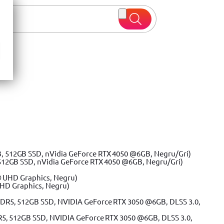
 oferte
512GB SSD, nVidia GeForce RTX 4050 @6GB, Negru/Gri)
UHD Graphics, Negru)
R5, 512GB SSD, NVIDIA GeForce RTX 3050 @6GB, DLSS 3.0,