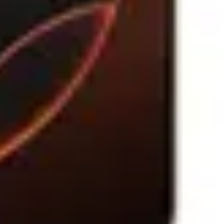
COD
STHT77498-1
ID
3687658