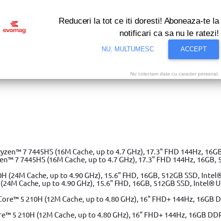
Reduceri la tot ce iti doresti! Aboneaza-te la
notificari ca sa nu le ratezi!
NU, MULTUMESC
ACCEPT
Nu colectam date cu caracter personal.
i bune oferte ale momentului! Profita acum!
Vezi
Nivela Laser cu dioda rosie Stanley Cubix STHT77498-1, 12M
»
 7 7445HS (16M Cache, up to 4.7 GHz), 17.3" FHD 144Hz, 16GB, 
(24M Cache, up to 4.90 GHz), 15.6" FHD, 16GB, 512GB SSD, Intel® 
e™ 5 210H (12M Cache, up to 4.80 GHz), 16" FHD+ 144Hz, 16GB DD