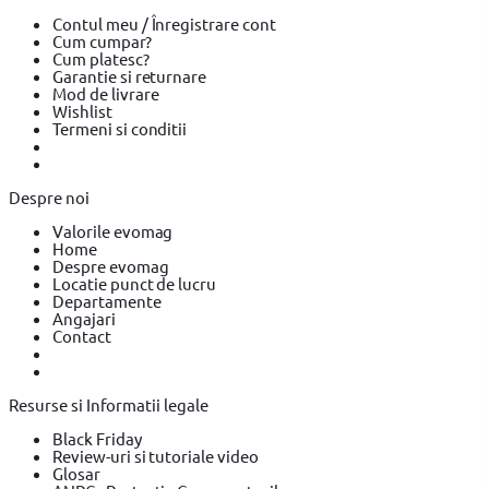
Echipamente de protectie Makita
Bricolaj
Bricolaj OEM
Bricolaj
Contul meu / Înregistrare cont
Cynel
Surubelnita electrica
Surubelnita electrica BOSCH
Cum cumpar?
Surubelnita electrica Heinner
Cum platesc?
Garantie si returnare
Mod de livrare
Wishlist
Termeni si conditii
Despre noi
Valorile evomag
Home
Despre evomag
Locatie punct de lucru
Departamente
Angajari
Contact
Resurse si Informatii legale
Black Friday
Review-uri si tutoriale video
Glosar