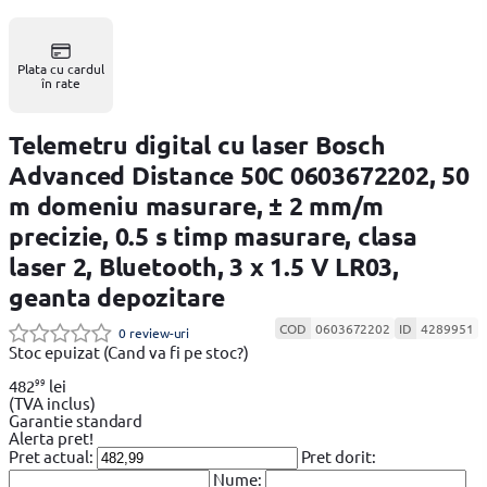
Plata cu cardul
în rate
Telemetru digital cu laser Bosch
Advanced Distance 50C 0603672202, 50
m domeniu masurare, ± 2 mm/m
precizie, 0.5 s timp masurare, clasa
laser 2, Bluetooth, 3 x 1.5 V LR03,
geanta depozitare
COD
0603672202
ID
4289951
0 review-uri
Stoc epuizat
(Cand va fi pe stoc?)
99
482
lei
(TVA inclus)
Garantie standard
Alerta pret!
Pret actual:
Pret dorit:
Nume: