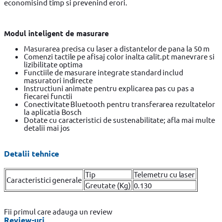
economisind timp si prevenind erori.
Modul inteligent de masurare
Masurarea precisa cu laser a distantelor de pana la 50 m
Comenzi tactile pe afisaj color inalta calit.pt manevrare si
lizibilitate optima
Functiile de masurare integrate standard includ
masuratori indirecte
Instructiuni animate pentru explicarea pas cu pas a
fiecarei functii
Conectivitate Bluetooth pentru transferarea rezultatelor
la aplicatia Bosch
Dotate cu caracteristici de sustenabilitate; afla mai multe
detalii mai jos
Detalii tehnice
Tip
Telemetru cu laser
Caracteristici generale
Greutate (Kg)
0.130
Fii primul care adauga un review
Review-uri