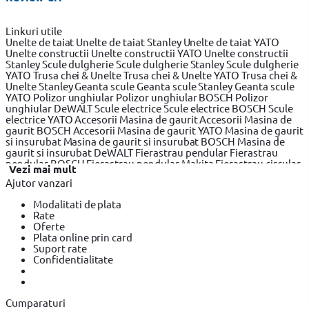
Linkuri utile
Unelte de taiat
Unelte de taiat Stanley
Unelte de taiat YATO
Unelte constructii
Unelte constructii YATO
Unelte constructii
Stanley
Scule dulgherie
Scule dulgherie Stanley
Scule dulgherie
YATO
Trusa chei & Unelte
Trusa chei & Unelte YATO
Trusa chei &
Unelte Stanley
Geanta scule
Geanta scule Stanley
Geanta scule
YATO
Polizor unghiular
Polizor unghiular BOSCH
Polizor
unghiular DeWALT
Scule electrice
Scule electrice BOSCH
Scule
electrice YATO
Accesorii Masina de gaurit
Accesorii Masina de
gaurit BOSCH
Accesorii Masina de gaurit YATO
Masina de gaurit
si insurubat
Masina de gaurit si insurubat BOSCH
Masina de
gaurit si insurubat DeWALT
Fierastrau pendular
Fierastrau
pendular BOSCH
Fierastrau pendular Makita
Fierastrau circular
Vezi mai mult
Fierastrau circular BOSCH
Fierastrau circular DeWALT
Ajutor vanzari
Fierastrau sabie
Fierastrau sabie DeWALT
Fierastrau sabie
BOSCH
Slefuitor electric
Slefuitor electric BOSCH
Slefuitor
Modalitati de plata
electric YATO
Masini de frezat
Masini de frezat BOSCH
Masini
Rate
de frezat YATO
Rindea electrica
Rindea electrica BOSCH
Rindea
Oferte
electrica Makita
Suflanta aer cald
Suflanta aer cald YATO
Plata online prin card
Suflanta aer cald BOSCH
Placi compactoare & Ciocan demolator
Suport rate
Placi compactoare & Ciocan demolator BOSCH
Placi
Confidentialitate
compactoare & Ciocan demolator Makita
Accesorii scule
electrice
Accesorii scule electrice BOSCH
Accesorii scule
electrice YATO
Pistoale de Vopsit si Trafaleti
Pistoale de Vopsit
si Trafaleti BOSCH
Pistoale de Vopsit si Trafaleti YATO
Cumparaturi
Echipamente de protectie
Echipamente de protectie YATO