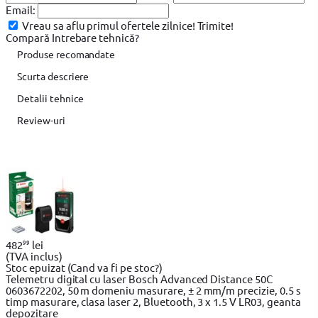
Email:
Vreau sa aflu primul ofertele zilnice!
Trimite!
Compară
Intrebare tehnică?
Produse recomandate
Scurta descriere
Detalii tehnice
Review-uri
99
482
lei
(TVA inclus)
Stoc epuizat
(Cand va fi pe stoc?)
Telemetru digital cu laser Bosch Advanced Distance 50C
0603672202, 50 m domeniu masurare, ± 2 mm/m precizie, 0.5 s
timp masurare, clasa laser 2, Bluetooth, 3 x 1.5 V LR03, geanta
depozitare