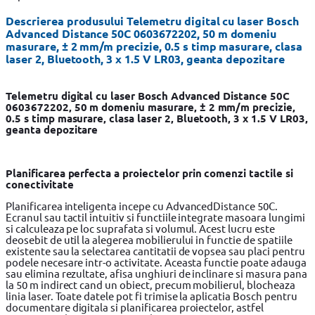
Descrierea produsului Telemetru digital cu laser Bosch
Advanced Distance 50C 0603672202, 50 m domeniu
masurare, ± 2 mm/m precizie, 0.5 s timp masurare, clasa
laser 2, Bluetooth, 3 x 1.5 V LR03, geanta depozitare
Telemetru digital cu laser Bosch Advanced Distance 50C
0603672202, 50 m domeniu masurare, ± 2 mm/m precizie,
0.5 s timp masurare, clasa laser 2, Bluetooth, 3 x 1.5 V LR03,
geanta depozitare
Planificarea perfecta a proiectelor prin comenzi tactile si
conectivitate
Planificarea inteligenta incepe cu AdvancedDistance 50C.
Ecranul sau tactil intuitiv si functiile integrate masoara lungimi
si calculeaza pe loc suprafata si volumul. Acest lucru este
deosebit de util la alegerea mobilierului in functie de spatiile
existente sau la selectarea cantitatii de vopsea sau placi pentru
podele necesare intr-o activitate. Aceasta functie poate adauga
sau elimina rezultate, afisa unghiuri de inclinare si masura pana
la 50 m indirect cand un obiect, precum mobilierul, blocheaza
linia laser. Toate datele pot fi trimise la aplicatia Bosch pentru
documentare digitala si planificarea proiectelor, astfel