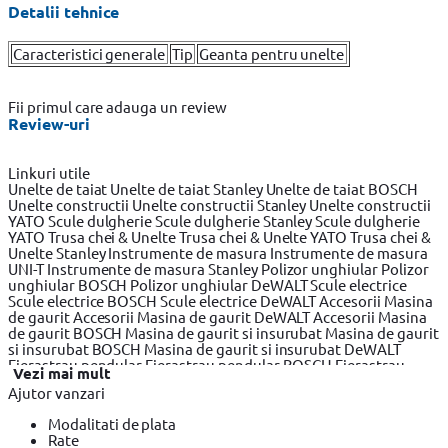
Detalii tehnice
Caracteristici generale
Tip
Geanta pentru unelte
Fii primul care adauga un review
Review-uri
Linkuri utile
Unelte de taiat
Unelte de taiat Stanley
Unelte de taiat BOSCH
Unelte constructii
Unelte constructii Stanley
Unelte constructii
YATO
Scule dulgherie
Scule dulgherie Stanley
Scule dulgherie
YATO
Trusa chei & Unelte
Trusa chei & Unelte YATO
Trusa chei &
Unelte Stanley
Instrumente de masura
Instrumente de masura
UNI-T
Instrumente de masura Stanley
Polizor unghiular
Polizor
unghiular BOSCH
Polizor unghiular DeWALT
Scule electrice
Scule electrice BOSCH
Scule electrice DeWALT
Accesorii Masina
de gaurit
Accesorii Masina de gaurit DeWALT
Accesorii Masina
de gaurit BOSCH
Masina de gaurit si insurubat
Masina de gaurit
si insurubat BOSCH
Masina de gaurit si insurubat DeWALT
Fierastrau pendular
Fierastrau pendular BOSCH
Fierastrau
Vezi mai mult
pendular DeWALT
Fierastrau circular
Fierastrau circular
Ajutor vanzari
DeWALT
Fierastrau circular BOSCH
Fierastrau sabie
Fierastrau
sabie DeWALT
Fierastrau sabie BOSCH
Slefuitor electric
Modalitati de plata
Slefuitor electric BOSCH
Slefuitor electric YATO
Masini de frezat
Rate
Masini de frezat BOSCH
Masini de frezat DeWALT
Rindea