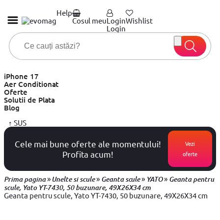
Help
Cosul meu
Login
Wishlist
Login
iPhone 17
Aer Conditionat
Oferte
Solutii de Plata
Blog
↑
SUS
Cele mai bune oferte ale momentului!
Vezi
Profita acum!
oferte
»
»
»
»
Prima pagina
Unelte si scule
Geanta scule
YATO
Geanta pentru
scule, Yato YT-7430, 50 buzunare, 49X26X34 cm
Geanta pentru scule, Yato YT-7430, 50 buzunare, 49X26X34 cm