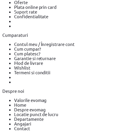
Oferte
electrica
Rindea electrica BOSCH
Rindea electrica Makita
Plata online prin card
Suflanta aer cald
Suflanta aer cald YATO
Suflanta aer cald
Suport rate
BOSCH
Placi compactoare & Ciocan demolator
Placi
Confidentialitate
compactoare & Ciocan demolator BOSCH
Placi compactoare &
Ciocan demolator Makita
Accesorii scule electrice
Accesorii
scule electrice BOSCH
Accesorii scule electrice DeWALT
Pistoale
de Vopsit si Trafaleti
Pistoale de Vopsit si Trafaleti BOSCH
Cumparaturi
Pistoale de Vopsit si Trafaleti YATO
Echipamente de protectie
Echipamente de protectie Makita
Echipamente de protectie
Contul meu / Înregistrare cont
YATO
Bricolaj
Bricolaj OEM
Bricolaj Cynel
Surubelnita electrica
Cum cumpar?
Surubelnita electrica BOSCH
Surubelnita electrica Heinner
Cum platesc?
Garantie si returnare
Mod de livrare
Wishlist
Termeni si conditii
Despre noi
Valorile evomag
Home
Despre evomag
Locatie punct de lucru
Departamente
Angajari
Contact