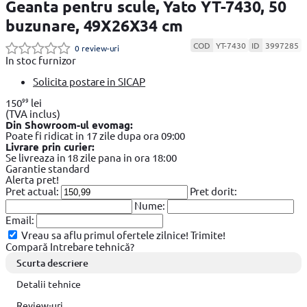
Geanta pentru scule, Yato YT-7430, 50
buzunare, 49X26X34 cm
COD
YT-7430
ID
3997285
0 review-uri
In stoc furnizor
Solicita postare in SICAP
99
150
lei
(TVA inclus)
Din Showroom-ul evomag:
Poate fi ridicat in 17 zile dupa ora 09:00
Livrare prin curier:
Se livreaza in 18 zile pana in ora 18:00
Garantie standard
Alerta pret!
Pret actual:
Pret dorit:
Nume:
Email:
Vreau sa aflu primul ofertele zilnice!
Trimite!
Compară
Intrebare tehnică?
Scurta descriere
Detalii tehnice
Review-uri