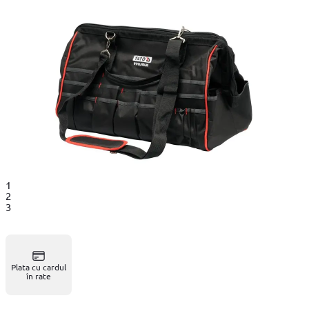
1
2
3
Plata cu cardul
în rate