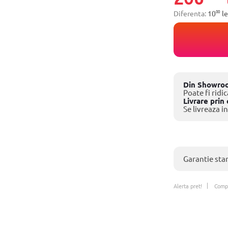
00
Diferenta:
10
le
Din Showro
Poate fi ridic
Livrare prin 
Se livreaza in
Garantie sta
Alerta pret!
Comp