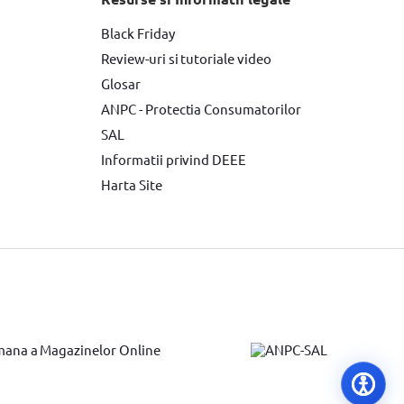
e electrice
Accesorii scule electrice BOSCH
Black Friday
Review-uri si tutoriale video
ente de protectie
Glosar
elnita electrica BOSCH
ANPC - Protectia Consumatorilor
SAL
Informatii privind DEEE
Harta Site