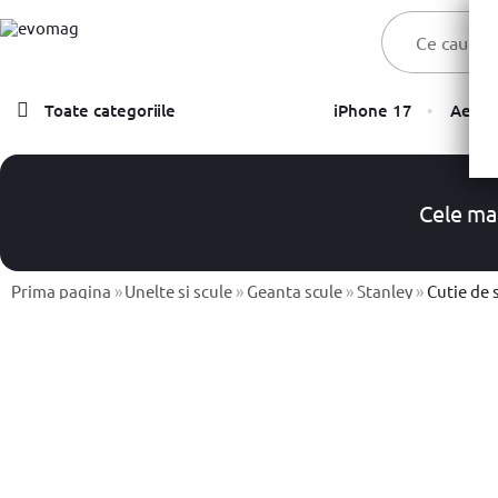
Toate categoriile
iPhone 17
Aer C
Laptopuri
Telefoane, Tablete & Accesorii
Cele ma
TV & Multimedia
Componente PC & Gaming
Prima pagina
»
Unelte si scule
»
Geanta scule
»
Stanley
»
Cutie de 
Calculatoare - Sisteme PC
Monitoare
Electrocasnice
Imprimante