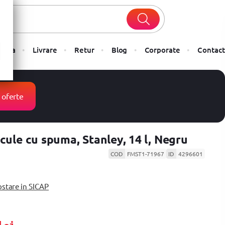
Plata
Livrare
Retur
Blog
Corporate
Contact
 oferte
cule cu spuma, Stanley, 14 l, Negru
COD
FMST1-71967
ID
4296601
ostare in SICAP