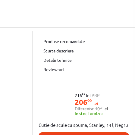
Produse recomandate
Scurta descriere
Detalii tehnice
Review-uri
99
216
lei
PRP
206
99
lei
00
Diferenta:
10
lei
In stoc furnizor
Cutie de scule cu spuma, Stanley, 14 l, Negru