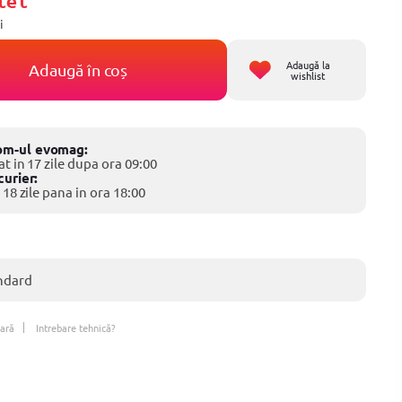
lei
i
Adaugă la
Adaugă în coș
wishlist
om-ul evomag:
at in 17 zile dupa ora 09:00
curier:
 18 zile pana in ora 18:00
ndard
ară
Intrebare tehnică?