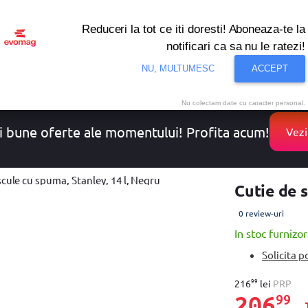
Reduceri la tot ce iti doresti! Aboneaza-te la
notificari ca sa nu le ratezi!
onditionat
Noutati
Oferte
Resigilate
Solutii de 
NU, MULTUMESC
ACCEPT
Nu colectam date cu caracter personal.
i bune oferte ale momentului! Profita acum!
Vezi
scule cu spuma, Stanley, 14 l, Negru
Cutie de s
0 review-uri
In stoc furnizor
Solicita p
99
216
lei
PRP
206
99