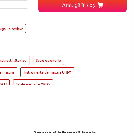
Adaugă în coș
auga un review
nstructii Stanley
Scule dulgherie
e masura
Instrumente de masura UNI-T
OSCH
Scule electrice YATO
si insurubat BOSCH
erastrau circular BOSCH
H
Slefuitor electric YATO
Masini de frezat
Suflanta aer cald YATO
Suflanta aer cald BOSCH
Resurse si Informatii legale