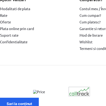
Modalitati de plata
Placi compactoare & Ciocan demolator
Placi compactoare & Ciocan demol
Contul meu / Înr
Rate
Cum cumpar?
Accesorii scule electrice YATO
Pistoale de Vopsit si Trafaleti
Pistoale
Oferte
Cum platesc?
Echipamente de protectie YATO
Echipamente de protectie Makita
Br
Plata online prin card
Garantie si retu
Suport rate
Mod de livrare
Surubelnita electrica Heinner
Confidentialitate
Wishlist
Termeni si condit
Sari la conținut