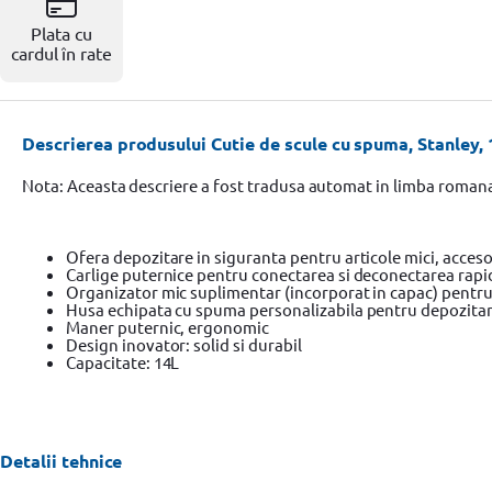
Resigilate
Plata cu
cardul în rate
Descrierea produsului Cutie de scule cu spuma, Stanley, 
Nota: Aceasta descriere a fost tradusa automat in limba roman
Ofera depozitare in siguranta pentru articole mici, accesor
Carlige puternice pentru conectarea si deconectarea rapida
Organizator mic suplimentar (incorporat in capac) pentru 
Husa echipata cu spuma personalizabila pentru depozitarea
Maner puternic, ergonomic
Design inovator: solid si durabil
Capacitate: 14L
Detalii tehnice