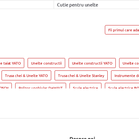
Cutie pentru unelte
Fii primul care ad
e taiat YATO
Unelte constructii
Unelte constructii YATO
Unelte co
Trusa chei & Unelte YATO
Trusa chei & Unelte Stanley
Instrumente d
BOSCH
Polizor unghiular DeWALT
Scule electrice
Scule electrice B
ii Masina de gaurit YATO
Masina de gaurit si insurubat
Masina de gaurit 
u pendular BOSCH
Fierastrau pendular Makita
Fierastrau circular
Fi
T
Fierastrau sabie BOSCH
Slefuitor electric
Slefuitor electric BOSC
Rindea electrica BOSCH
Rindea electrica Makita
Suflanta aer cald
Despre noi