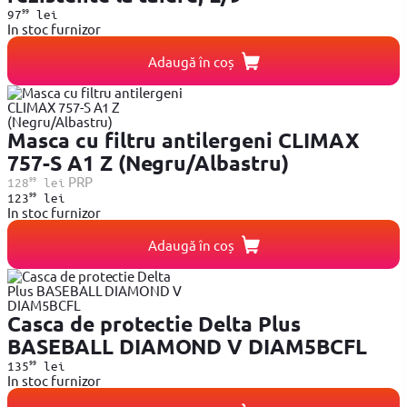
99
97
lei
In stoc furnizor
Adaugă în coș
Masca cu filtru antilergeni CLIMAX
757-S A1 Z (Negru/Albastru)
99
PRP
128
lei
99
123
lei
In stoc furnizor
Adaugă în coș
Casca de protectie Delta Plus
BASEBALL DIAMOND V DIAM5BCFL
99
135
lei
In stoc furnizor