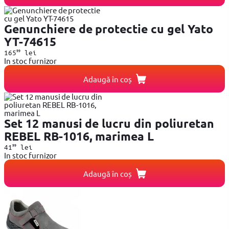
Genunchiere de protectie cu gel Yato
YT-74615
99
165
lei
In stoc furnizor
Adaugă în coș
Set 12 manusi de lucru din poliuretan
REBEL RB-1016, marimea L
99
41
lei
In stoc furnizor
Adaugă în coș