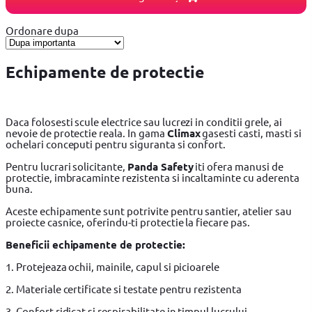
Ordonare dupa
Echipamente de protectie
Daca folosesti scule electrice sau lucrezi in conditii grele, ai
nevoie de protectie reala. In gama
Climax
gasesti casti, masti si
ochelari conceputi pentru siguranta si confort.
Pentru lucrari solicitante,
Panda Safety
iti ofera manusi de
protectie, imbracaminte rezistenta si incaltaminte cu aderenta
buna.
Aceste echipamente sunt potrivite pentru santier, atelier sau
proiecte casnice, oferindu-ti protectie la fiecare pas.
Beneficii echipamente de protectie:
1. Protejeaza ochii, mainile, capul si picioarele
2. Materiale certificate si testate pentru rezistenta
3. Confort ridicat si respirabilitate in timpul lucrului