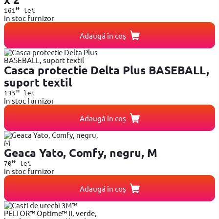
99
161
lei
In stoc furnizor
Adaugă în coș
Casca protectie Delta Plus BASEBALL,
suport textil
99
135
lei
In stoc furnizor
Adaugă în coș
Geaca Yato, Comfy, negru, M
99
70
lei
In stoc furnizor
Adaugă în coș