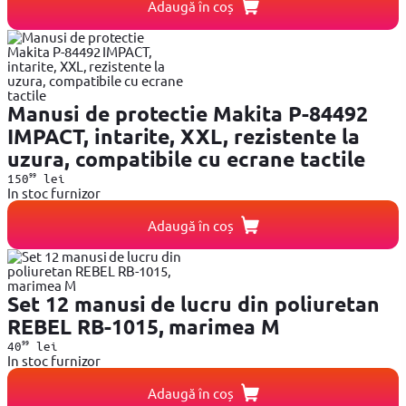
Adaugă în coș
Manusi de protectie Makita P-84492
IMPACT, intarite, XXL, rezistente la
uzura, compatibile cu ecrane tactile
99
150
lei
In stoc furnizor
Adaugă în coș
Set 12 manusi de lucru din poliuretan
REBEL RB-1015, marimea M
99
40
lei
In stoc furnizor
Adaugă în coș