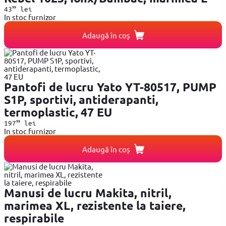
99
43
lei
In stoc furnizor
Adaugă în coș
Pantofi de lucru Yato YT-80517, PUMP
S1P, sportivi, antiderapanti,
termoplastic, 47 EU
99
197
lei
In stoc furnizor
Adaugă în coș
Manusi de lucru Makita, nitril,
marimea XL, rezistente la taiere,
respirabile