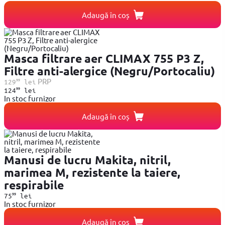
Adaugă în coș
Masca filtrare aer CLIMAX 755 P3 Z,
Filtre anti-alergice (Negru/Portocaliu)
99
PRP
129
lei
99
124
lei
In stoc furnizor
Adaugă în coș
Manusi de lucru Makita, nitril,
marimea M, rezistente la taiere,
respirabile
99
75
lei
In stoc furnizor
Adaugă în coș