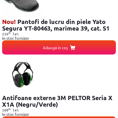
Nou!
Pantofi de lucru din piele Yato
Segura YT-80463, marimea 39, cat. S1
99
216
lei
In stoc furnizor
Adaugă în coș
Antifoane externe 3M PELTOR Seria X
X1A (Negru/Verde)
99
160
lei
In stoc furnizor