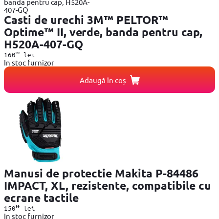
Casti de urechi 3M™ PELTOR™
Optime™ II, verde, banda pentru cap,
H520A-407-GQ
99
160
lei
In stoc furnizor
Adaugă în coș
Manusi de protectie Makita P-84486
IMPACT, XL, rezistente, compatibile cu
ecrane tactile
99
150
lei
In stoc furnizor