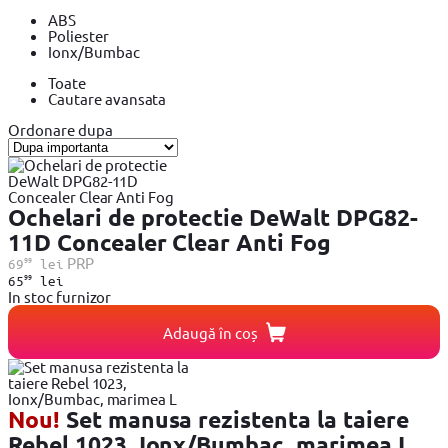
ABS
Poliester
Ionx/Bumbac
Toate
Cautare avansata
Ordonare dupa
Ochelari de protectie DeWalt DPG82-
11D Concealer Clear Anti Fog
99
PRP
69
lei
99
65
lei
In stoc furnizor
Adaugă în coș
Nou!
Set manusa rezistenta la taiere
Rebel 1023, Ionx/Bumbac, marimea L