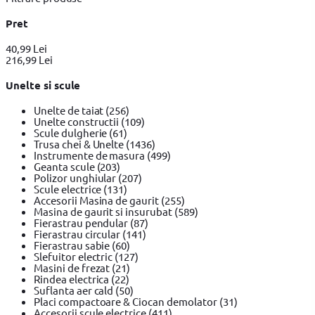
Pret
40,99 Lei
216,99 Lei
Unelte si scule
Unelte de taiat
(256)
Unelte constructii
(109)
Scule dulgherie
(61)
Trusa chei & Unelte
(1436)
Instrumente de masura
(499)
Geanta scule
(203)
Polizor unghiular
(207)
Scule electrice
(131)
Accesorii Masina de gaurit
(255)
Masina de gaurit si insurubat
(589)
Fierastrau pendular
(87)
Fierastrau circular
(141)
Fierastrau sabie
(60)
Slefuitor electric
(127)
Masini de frezat
(21)
Rindea electrica
(22)
Suflanta aer cald
(50)
Placi compactoare & Ciocan demolator
(31)
Accesorii scule electrice
(411)