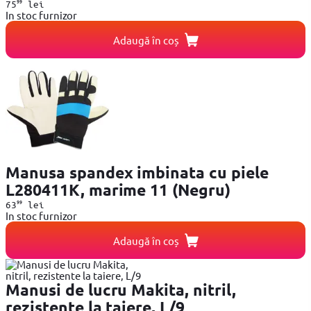
99
75
lei
In stoc furnizor
Adaugă în coș
Manusa spandex imbinata cu piele
L280411K, marime 11 (Negru)
99
63
lei
In stoc furnizor
Adaugă în coș
Manusi de lucru Makita, nitril,
rezistente la taiere, L/9