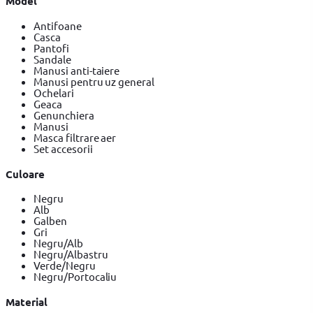
Model
Antifoane
Casca
Pantofi
Sandale
Manusi anti-taiere
Manusi pentru uz general
Ochelari
Geaca
Genunchiera
Manusi
Masca filtrare aer
Set accesorii
Culoare
Negru
Alb
Galben
Gri
Negru/Alb
Negru/Albastru
Verde/Negru
Negru/Portocaliu
Material