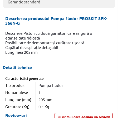
Garantie standard
Descrierea produsului Pompa fludor PROSKIT 8PK-
366N-G
Descriere:Piston cu douã garnituri care asigurã o
etanșeitate ridicatã
Posibilitate de demontare și curãțare ușoarã
Capãtul de aspirație detașabil
Lungimea 205 mm
Detalii tehnice
Caracteristici generale
Tip produs
Pompa fludor
Numar piese
1
Lungime (mm)
205 mm
Greutate (Kg)
0.1 Kg
Review-uri
Fii primul care adauga un review