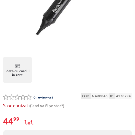
Plata cu cardul
în rate
COD
NAR0846
ID
4170794
0 review-uri
Stoc epuizat
(Cand va fi pe stoc?)
44
99
lei