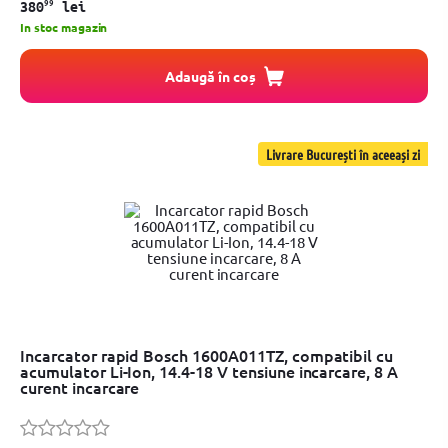
99
380
lei
In stoc magazin
Adaugă în coș
Livrare București în aceeași zi
Incarcator rapid Bosch 1600A011TZ, compatibil cu
acumulator Li-Ion, 14.4-18 V tensiune incarcare, 8 A
curent incarcare