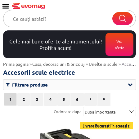
Cele mai bune oferte ale momentului!
Vezi
Profita acum!
oferte
»
»
»
Prima pagina
Casa, decoratiuni & bricolaj
Unelte si scule
Accesorii scule electrice
Accesorii scule electrice
Filtrare produse
1
2
3
4
5
6
Ordonare dupa
Livrare București în aceeași zi