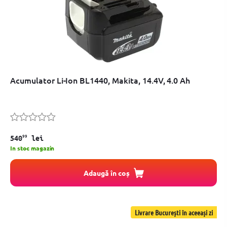
Acumulator Li-Ion BL1440, Makita, 14.4V, 4.0 Ah
99
540
lei
In stoc magazin
Adaugă în coș
Livrare București în aceeași zi