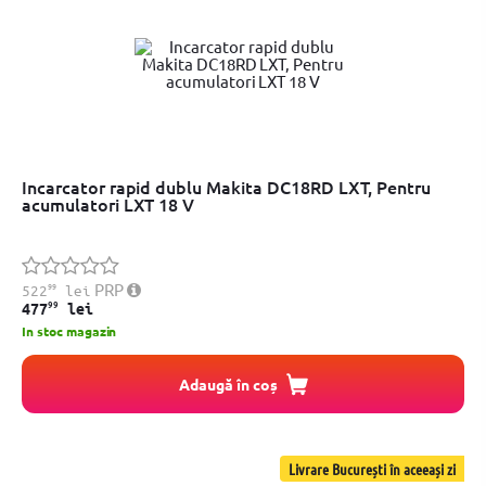
Incarcator rapid dublu Makita DC18RD LXT, Pentru
acumulatori LXT 18 V
99
PRP
522
lei
99
477
lei
In stoc magazin
Adaugă în coș
Livrare București în aceeași zi