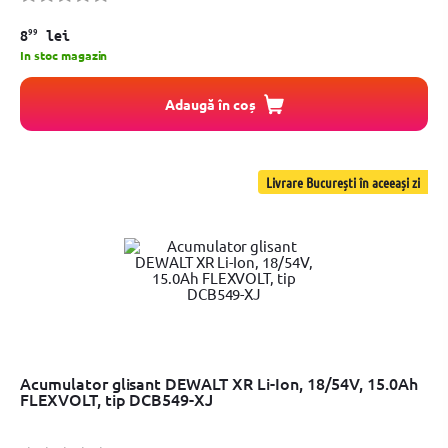
99
8
lei
In stoc magazin
Adaugă în coș
Livrare București în aceeași zi
Acumulator glisant DEWALT XR Li-Ion, 18/54V, 15.0Ah
FLEXVOLT, tip DCB549-XJ