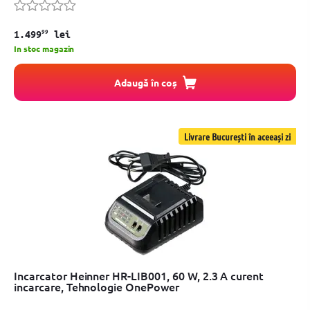
99
1.499
lei
In stoc magazin
Adaugă în coș
Livrare București în aceeași zi
Incarcator Heinner HR-LIB001, 60 W, 2.3 A curent
incarcare, Tehnologie OnePower