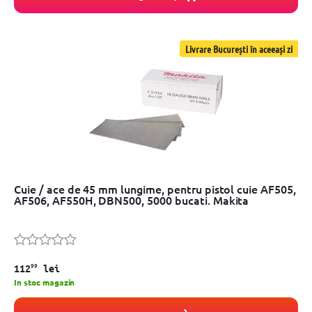
Livrare București în aceeași zi
Cuie / ace de 45 mm lungime, pentru pistol cuie AF505,
AF506, AF550H, DBN500, 5000 bucati. Makita
99
112
lei
In stoc magazin