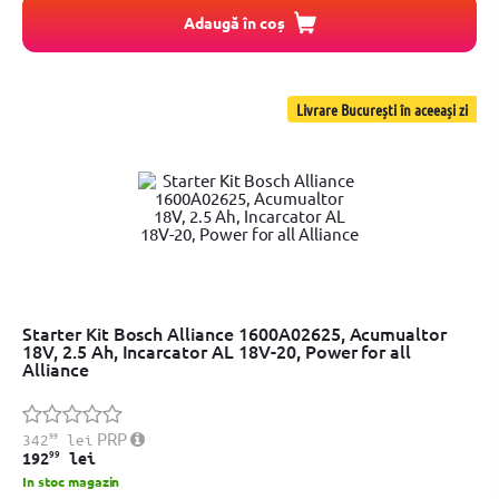
Adaugă în coș
Livrare București în aceeași zi
Starter Kit Bosch Alliance 1600A02625, Acumualtor
18V, 2.5 Ah, Incarcator AL 18V-20, Power for all
Alliance
99
PRP
342
lei
99
192
lei
In stoc magazin