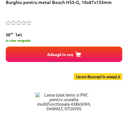
Burghiu pentru metal Bosch HSS-G, 10x87x133mm
99
38
lei
In stoc magazin
Adaugă în coș
Livrare București în aceeași zi