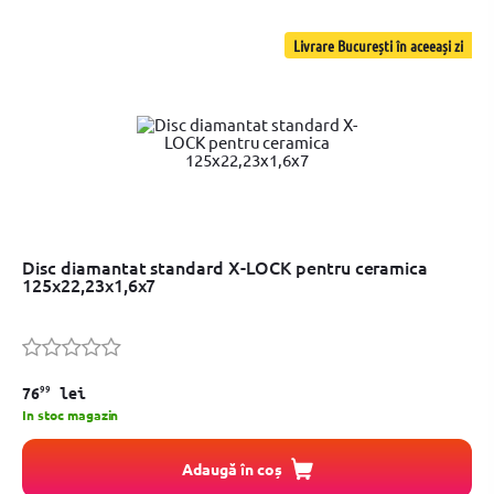
Livrare București în aceeași zi
Disc diamantat standard X-LOCK pentru ceramica
125x22,23x1,6x7
99
76
lei
In stoc magazin
Adaugă în coș