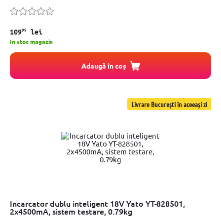
99
109
lei
In stoc magazin
Adaugă în coș
Livrare București în aceeași zi
Incarcator dublu inteligent 18V Yato YT-828501,
2x4500mA, sistem testare, 0.79kg