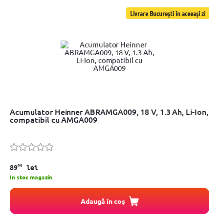
Livrare București în aceeași zi
Acumulator Heinner ABRAMGA009, 18 V, 1.3 Ah, Li-Ion,
compatibil cu AMGA009
99
89
lei
In stoc magazin
Adaugă în coș