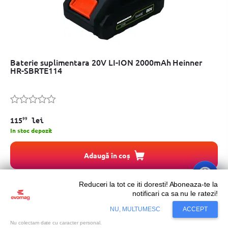
Baterie suplimentara 20V LI-ION 2000mAh Heinner
HR-SBRTE114
99
115
lei
In stoc depozit
Adaugă în coș
Reduceri la tot ce iti doresti! Aboneaza-te la
notificari ca sa nu le ratezi!
NU, MULTUMESC
ACCEPT
Nu colectam date cu caracter personal.