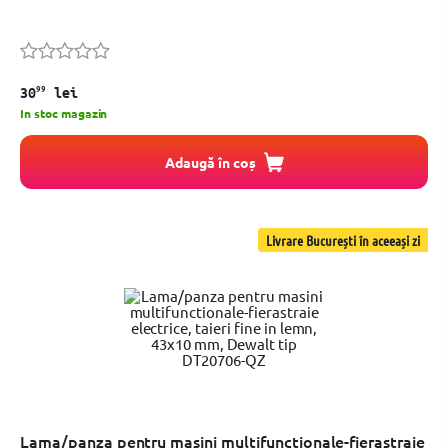
99
30
lei
In stoc magazin
Adaugă în coș
Livrare București în aceeași zi
Lama/panza pentru masini multifunctionale-fierastraie