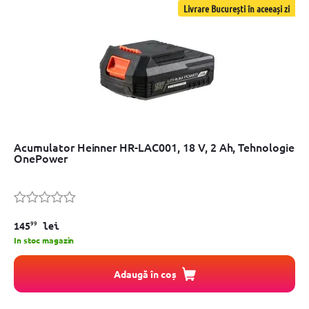
Livrare București în aceeași zi
Acumulator Heinner HR-LAC001, 18 V, 2 Ah, Tehnologie
OnePower
99
145
lei
In stoc magazin
Adaugă în coș