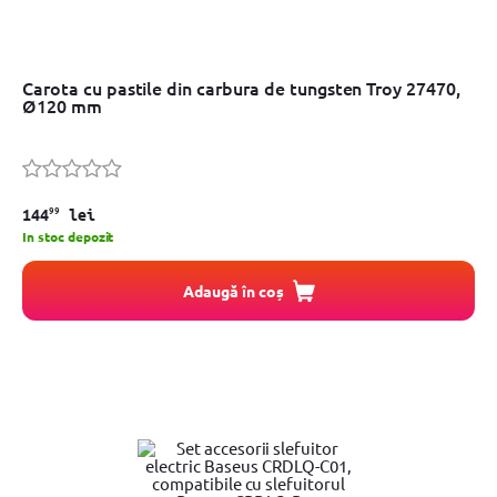
Carota cu pastile din carbura de tungsten Troy 27470,
Ø120 mm
99
144
lei
In stoc depozit
Adaugă în coș