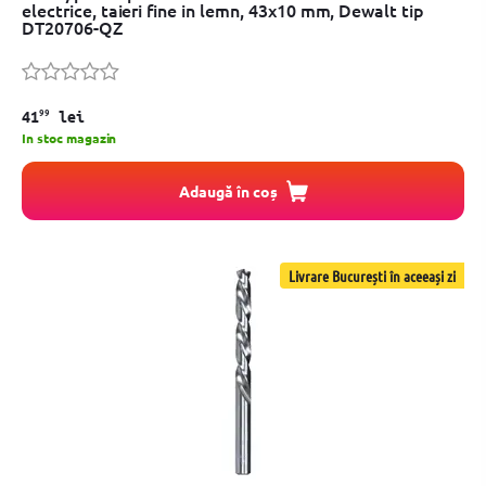
electrice, taieri fine in lemn, 43x10 mm, Dewalt tip
DT20706-QZ
99
41
lei
In stoc magazin
Adaugă în coș
Livrare București în aceeași zi