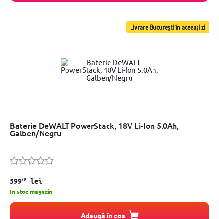
Livrare București în aceeași zi
Baterie DeWALT PowerStack, 18V Li-Ion 5.0Ah,
Galben/Negru
99
599
lei
In stoc magazin
Adaugă în coș