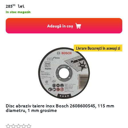
99
285
lei
In stoc magazin
Adaugă în coș
Livrare București în aceeași zi
Disc abraziv taiere inox Bosch 2608600545, 115 mm
diametru, 1 mm grosime