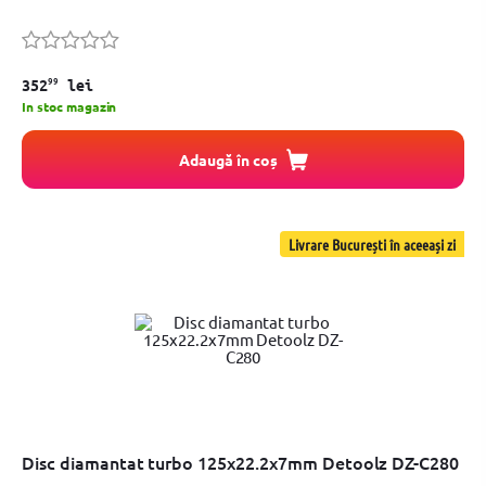
99
352
lei
In stoc magazin
Adaugă în coș
Livrare București în aceeași zi
Disc diamantat turbo 125x22.2x7mm Detoolz DZ-C280