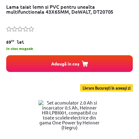
Lama taiat lemn si PVC pentru unealta
multifunctionala 43X65MM, DeWALT, DT20705
99
69
lei
In stoc magazin
Adaugă în coș
Livrare București în aceeași zi