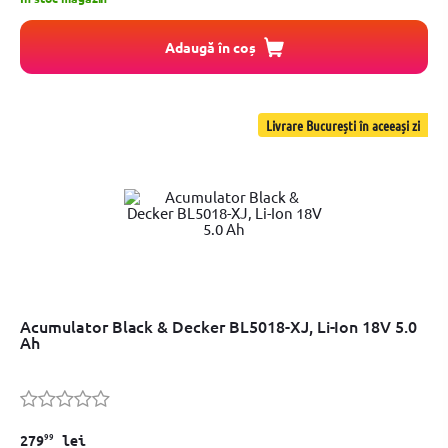
Adaugă în coș
Livrare București în aceeași zi
Acumulator Black & Decker BL5018-XJ, Li-Ion 18V 5.0
Ah
99
279
lei