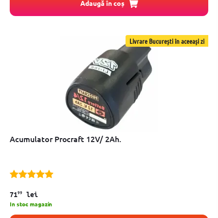
Adaugă în coș
Livrare București în aceeași zi
Acumulator Procraft 12V/ 2Ah.
99
71
lei
In stoc magazin