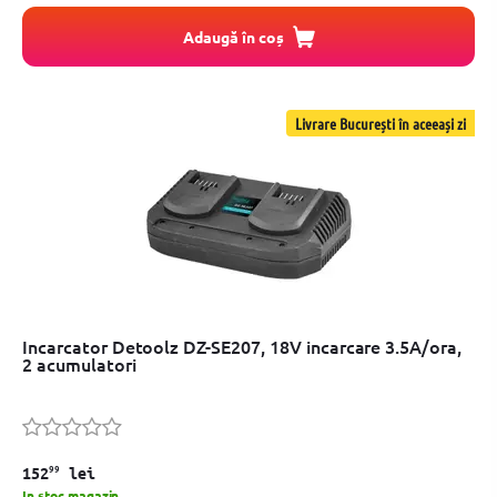
Adaugă în coș
Livrare București în aceeași zi
Incarcator Detoolz DZ-SE207, 18V incarcare 3.5A/ora,
2 acumulatori
99
152
lei
In stoc magazin