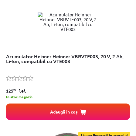
Acumulator Heinner Heinner VBRVTE003, 20 V, 2 Ah,
Li-Ion, compatibil cu VTE003
99
125
lei
In stoc magazin
Adaugă în coș
Livrare București în aceeași zi