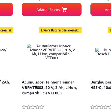
Adaugă în coș
Ada
ceeași zi
Livrare București în aceeași zi
L
/ 2Ah.
Acumulator Heinner Heinner
Burghiu pe
VBRVTE003, 20 V, 2 Ah, Li-Ion,
HSS-G, 10
compatibil cu VTE003