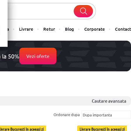
Plata
Livrare
Retur
Blog
Corporate
Contact
a la 50%
Vezi oferte
Cautare avansata
Ordonare dupa
ivrare București în aceeași zi
Livrare București în aceeași zi