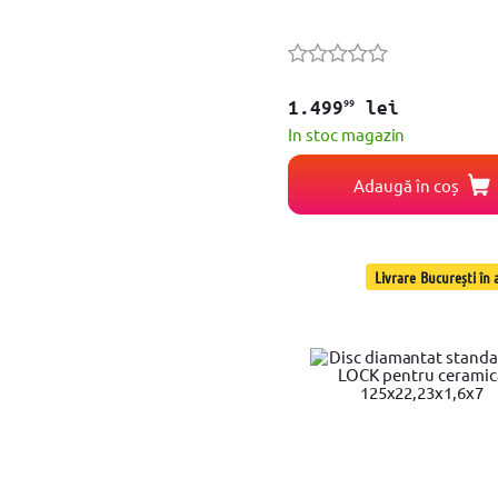
Pompita de Ulei
Ciocan batut buloane cale ferata
Set accesorii
Ghid slefuire
Recipient colector
99
1.499
lei
Sistem aspirare praf
In stoc magazin
Incarcator solar
Disc de slefuit
Adaugă în coș
Livrare București în a