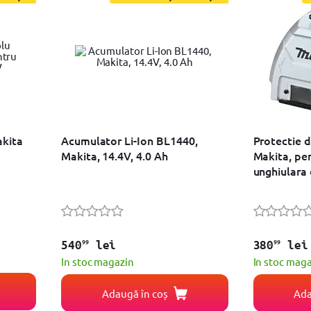
akita
Acumulator Li-Ion BL1440,
Protectie d
Makita, 14.4V, 4.0 Ah
Makita, pe
unghiulara
99
99
540
lei
380
lei
In stoc magazin
In stoc mag
Adaugă în coș
Ada