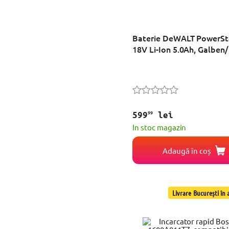
Baterie DeWALT PowerSt
18V Li-Ion 5.0Ah, Galben
99
599
lei
In stoc magazin
Adaugă în coș
Livrare București în a