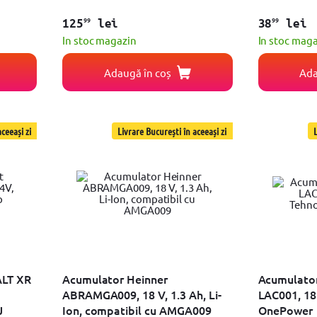
99
99
125
lei
38
lei
In stoc magazin
In stoc mag
Adaugă în coș
Ada
ceeași zi
Livrare București în aceeași zi
L
ALT XR
Acumulator Heinner
Acumulator
ABRAMGA009, 18 V, 1.3 Ah, Li-
LAC001, 18 
J
Ion, compatibil cu AMGA009
OnePower