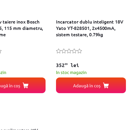
v taiere inox Bosch
Incarcator dublu inteligent 18V
, 115 mm diametru,
Yato YT-828501, 2x4500mA,
ime
sistem testare, 0.79kg
99
352
lei
azin
In stoc magazin
ugă în coș
Adaugă în coș