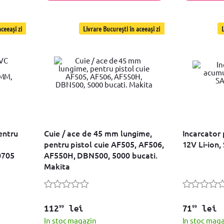
ceeași zi
Livrare București în aceeași zi
L
entru
Cuie / ace de 45 mm lungime,
Incarcator
pentru pistol cuie AF505, AF506,
12V Li-ion
0705
AF550H, DBN500, 5000 bucati.
Makita
99
99
112
lei
71
lei
In stoc magazin
In stoc mag