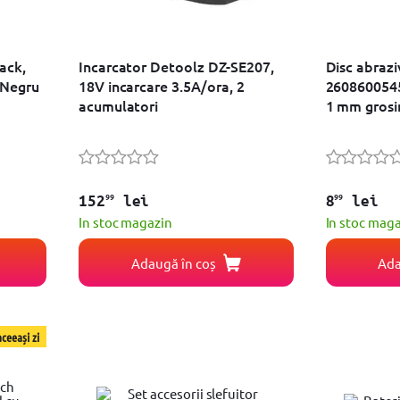
ack,
Incarcator Detoolz DZ-SE207,
Disc abrazi
/Negru
18V incarcare 3.5A/ora, 2
2608600545
acumulatori
1 mm gros
99
99
152
lei
8
lei
In stoc magazin
In stoc mag
Adaugă în coș
Ada
ceeași zi