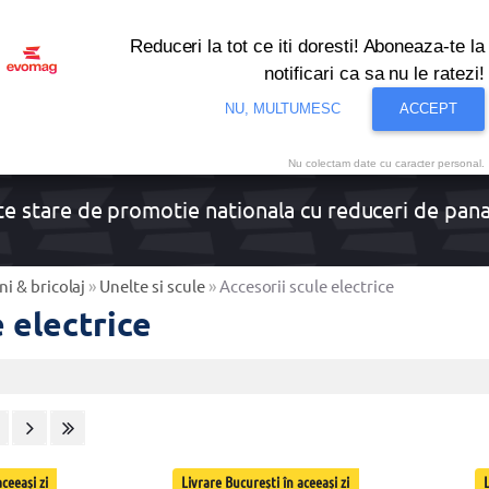
Reduceri la tot ce iti doresti! Aboneaza-te la
notificari ca sa nu le ratezi!
onditionat
Noutati
Oferte
Resigilate
Solutii de 
NU, MULTUMESC
ACCEPT
Nu colectam date cu caracter personal.
e stare de promotie nationala cu reduceri de pan
i & bricolaj
»
Unelte si scule
»
Accesorii scule electrice
e electrice
ceeași zi
Livrare București în aceeași zi
L