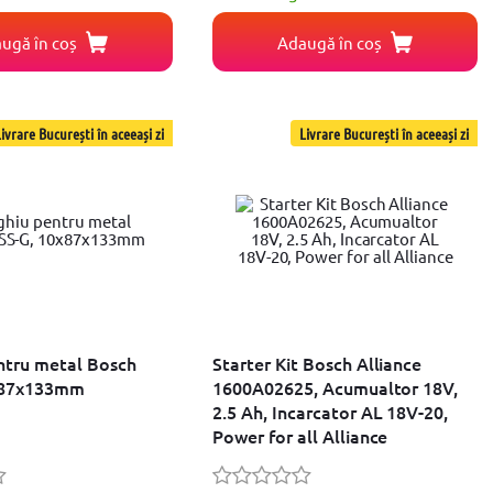
ugă în coș
Adaugă în coș
ivrare București în aceeași zi
Livrare București în aceeași zi
ntru metal Bosch
Starter Kit Bosch Alliance
x87x133mm
1600A02625, Acumualtor 18V,
2.5 Ah, Incarcator AL 18V-20,
Power for all Alliance