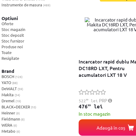
Foto & Video
Instrumente de masura
(489)
Geanta scule
(189)
Software
Polizor unghiular
(206)
Optiuni
Scule electrice
Oferte
(134)
Retelistica
Accesorii Masina de gaurit
Stoc magazin
(230)
Masina de gaurit si insurubat
Stoc depozit
(590)
Ingrijire personala
Stoc furnizor
Fierastrau pendular
(86)
Produse noi
Fierastrau circular
(140)
Sport & Fitness
Toate
Fierastrau sabie
(60)
Resigilate
Slefuitor electric
(127)
Incarcator rapid dublu M
Bebe, Copii & Jucarii
Masini de frezat
(21)
DC18RD LXT, Pentru
Brand
Rindea electrica
(22)
acumulatori LXT 18 V
Casa, Decoratiuni & Bricolaj
BOSCH
(126)
Suflanta aer cald
(51)
YATO
(88)
Placi compactoare & Ciocan demolator
(31)
Birotica
DeWALT
(59)
Pistoale de Vopsit si Trafaleti
(31)
Makita
(54)
Echipamente de protectie
(23)
Ceasuri
99
PRP
Dremel
522
lei
(19)
Bricolaj
(198)
99
476
lei
BLACK+DECKER
(10)
Surubelnita electrica
(22)
Servicii
Heinner
(9)
In stoc magazin
Fieldmann
(6)
Vouchere
WERA
(6)
Adaugă în coș
Metabo
(6)