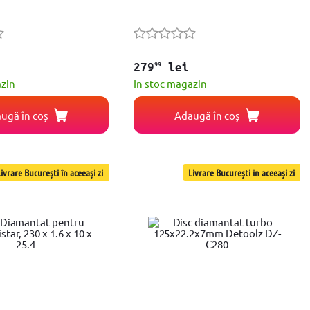
99
279
lei
azin
In stoc magazin
ugă în coș
Adaugă în coș
ivrare București în aceeași zi
Livrare București în aceeași zi