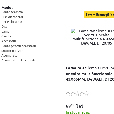
Resigilate
Dedra
(4)
Milwaukee
(3)
Model
Fiskars
(2)
Panze ferastrau
Livrare București în a
Einhell
Disc diamantat
(2)
Stanley
Perie circulara
(2)
Karcher
Disc
(2)
Lama
Detoolz
(2)
Carota
OEM
(1)
Accesoriu
BASEUS
(1)
Panza pentru fierastrau
Teesa
(1)
Suport polizor
Kraftform
(1)
Acumulator
Ryobi
(1)
Acumulator si Incarcator
iFixit
(1)
Adaptor
ProCraft
Lama taiat lemn si PVC p
(1)
Aparatoare
Troy
(1)
unealta multifunctionala
Banc
Distar
(1)
43X65MM, DeWALT, DT2
Carucior transport
Rebel
(1)
Dalta
Incarcator
Lampa de lucru
Lant
Mandrina
99
69
lei
Masa
In stoc magazin
Set