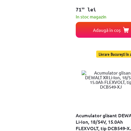
Perie polizor
Sina de ghidare
99
71
lei
Cuie
In stoc magazin
Adaptor sina ghidaj
Adaptor pentru incarcare
Cutite rindea
Adaugă în coș
Sarma
Banda de slefuit
Extractor praf
Laveta
Livrare București în a
Set panze
Set accesorii slefuitor
Burghie
Accesorii fierastrau
Disc de lustruit
Set lame
Set freze
accesorii pistol silicon
Duza
Sina cu lant
Piatra polizoare
Acumulator glisant DEW
Folie abraziva
Li-Ion, 18/54V, 15.0Ah
Banda slefuire
FLEXVOLT, tip DCB549-X
Masa de lucru