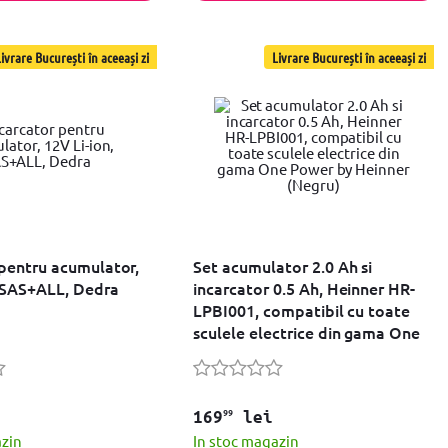
ivrare București în aceeași zi
Livrare București în aceeași zi
 pentru acumulator,
Set acumulator 2.0 Ah si
, SAS+ALL, Dedra
incarcator 0.5 Ah, Heinner HR-
LPBI001, compatibil cu toate
sculele electrice din gama One
Power by Heinner (Negru)
99
169
lei
azin
In stoc magazin