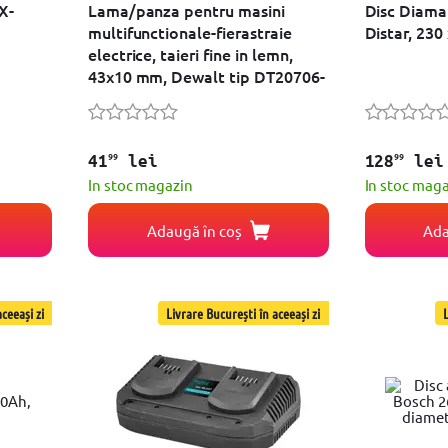
X-
Lama/panza pentru masini
Disc Diama
multifunctionale-fierastraie
Distar, 230 
electrice, taieri fine in lemn,
43x10 mm, Dewalt tip DT20706-
QZ
99
99
41
lei
128
lei
In stoc magazin
In stoc mag
Adaugă în coș
Ada
ceeași zi
Livrare București în aceeași zi
L