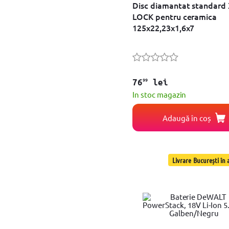
Disc diamantat standard 
LOCK pentru ceramica
125x22,23x1,6x7
99
76
lei
In stoc magazin
Adaugă în coș
Livrare București în a