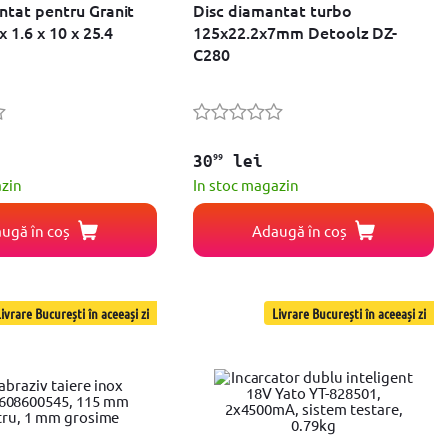
ntat pentru Granit
Disc diamantat turbo
x 1.6 x 10 x 25.4
125x22.2x7mm Detoolz DZ-
C280
99
30
lei
azin
In stoc magazin
ugă în coș
Adaugă în coș
ivrare București în aceeași zi
Livrare București în aceeași zi