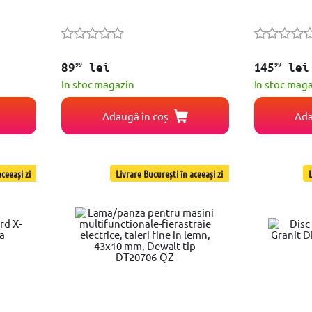
99
99
89
lei
145
lei
In stoc magazin
In stoc mag
Adaugă în coș
Ada
ceeași zi
Livrare București în aceeași zi
L