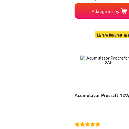
Set Dalta
Sina ghidaj
Adaugă în coș
Smirghel
Spit
Stativ
Suport prindere
Livrare București în a
Valiza
Lanterna
Trusa chei
Burghiu
Prelungitor cheie
Freza
Paleta amestecare
Set Carota
Banda
Prelungitor cutter
Tambur
Acumulator Procraft 12V
Set biti
Kit incarcator
Suport
Foi abrazive
Bara silicon
Rola lamelara