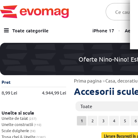
Toate categoriile
iPhone 17
Aer C
Laptopuri
Telefoane, Tablete & Accesorii
Oferte Nino-Nino! Est
TV & Multimedia
Componente PC & Gaming
Prima pagina
»
Casa, decoratiun
Pret
Accesorii scul
Calculatoare - Sisteme PC
8,99 Lei
4.944,99 Lei
Monitoare
Toate
Unelte si scule
Electrocasnice
Unelte de taiat
(257)
1
2
3
4
5
6
Unelte constructii
(110)
Imprimante
Scule dulgherie
(59)
Livrare București în a
Trusa chei & Unelte
(1382)