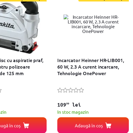
isc cu aspiratie praf,
Incarcator Heinner HR-LIB001,
ntru polizoare
60 W, 2.3 A curent incarcare,
 de 125 mm
Tehnologie OnePower
99
109
lei
azin
In stoc magazin
ugă în coș
Adaugă în coș