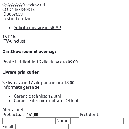
0 review-uri
COD
1153340315
ID
3867659
In stoc furnizor
Solicita postare in SICAP
99
151
lei
(TVA inclus)
Din Showroom-ul evomag:
Poate fi ridicat in 16 zile dupa ora 09:00
Livrare prin curier:
Se livreaza in 17 zile pana in ora 18:00
Informatii garantie
Garantie tehnica: 12 luni
Garantie de conformitate: 24 luni
Alerta pret!
Pret actual:
Pret dorit:
Nume:
Email: