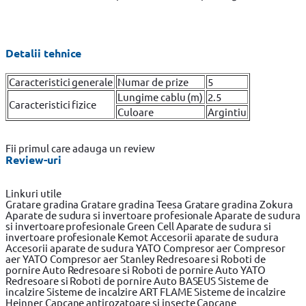
Detalii tehnice
Caracteristici generale
Numar de prize
5
Lungime cablu (m)
2.5
Caracteristici fizice
Culoare
Argintiu
Fii primul care adauga un review
Review-uri
Linkuri utile
Gratare gradina
Gratare gradina Teesa
Gratare gradina Zokura
Aparate de sudura si invertoare profesionale
Aparate de sudura
si invertoare profesionale Green Cell
Aparate de sudura si
invertoare profesionale Kemot
Accesorii aparate de sudura
Accesorii aparate de sudura YATO
Compresor aer
Compresor
aer YATO
Compresor aer Stanley
Redresoare si Roboti de
pornire Auto
Redresoare si Roboti de pornire Auto YATO
Redresoare si Roboti de pornire Auto BASEUS
Sisteme de
incalzire
Sisteme de incalzire ART FLAME
Sisteme de incalzire
Heinner
Capcane antirozatoare si insecte
Capcane