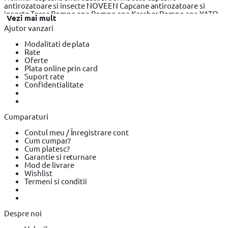
antirozatoare si insecte NOVEEN
Capcane antirozatoare si
insecte Teesa
Pompe apa
Pompe apa Karcher
Pompe apa YATO
Vezi mai mult
Seifuri
Seifuri Yale
Seifuri Assa Abloy
Ajutor vanzari
Modalitati de plata
Rate
Oferte
Plata online prin card
Suport rate
Confidentialitate
Cumparaturi
Contul meu / Înregistrare cont
Cum cumpar?
Cum platesc?
Garantie si returnare
Mod de livrare
Wishlist
Termeni si conditii
Despre noi