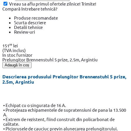
Vreau sa aflu primul ofertele zilnice!
Trimite!
Compară
Intrebare tehnică?
Produse recomandate
Scurta descriere
Detalii tehnice
Review-uri
99
151
lei
(TVA inclus)
In stoc furnizor
Prelungitor Brennenstuhl 5 prize, 2.5m, Argintiu
Adaugă în coș
Descrierea produsului Prelungitor Brennenstuhl 5 prize,
2.5m, Argintiu
• Echipat cu o singurata de 16 A.
• Protejeaza echipamentele de supratensiuni de pana la 13.500
A.
• Extrem de rezistent, fiind construit din policarbonat de
calitate.
• Piciorusele de cauciuc previn alunecarea prelungitorului.