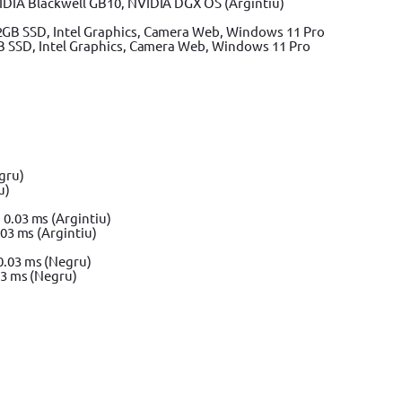
IDIA Blackwell GB10, NVIDIA DGX OS (Argintiu)
GB SSD, Intel Graphics, Camera Web, Windows 11 Pro
u)
3 ms (Argintiu)
tocositoare
Motocositoare BOSCH
Motocositoare Makita
arba & motocoase
Accesorii masina tuns iarba & motocoase
 Hyundai
Motoburghiu pamant & accesorii
Accesorii drujba
3 ms (Negru)