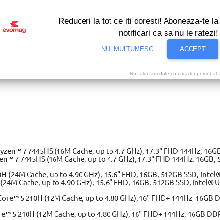
Reduceri la tot ce iti doresti! Aboneaza-te la
notificari ca sa nu le ratezi!
NU, MULTUMESC
ACCEPT
Nu colectam date cu caracter personal.
i bune oferte ale momentului! Profita acum!
Vezi
oscilant cu reglare multidirectionala, VERTO, 15G773, 16 duze
6 duze
 7 7445HS (16M Cache, up to 4.7 GHz), 17.3" FHD 144Hz, 16GB, 
(24M Cache, up to 4.90 GHz), 15.6" FHD, 16GB, 512GB SSD, Intel® 
e™ 5 210H (12M Cache, up to 4.80 GHz), 16" FHD+ 144Hz, 16GB DD