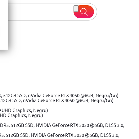
 oferte
512GB SSD, nVidia GeForce RTX 4050 @6GB, Negru/Gri)
UHD Graphics, Negru)
R5, 512GB SSD, NVIDIA GeForce RTX 3050 @6GB, DLSS 3.0,