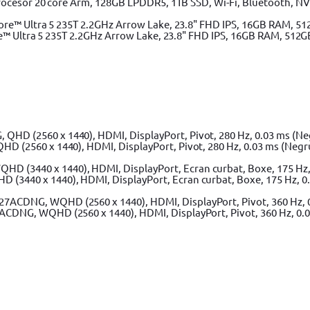
rocesor 20 core Arm, 128GB LPDDR5, 1TB SSD, Wi-Fi, Bluetooth, NV
e™ Ultra 5 235T 2.2GHz Arrow Lake, 23.8" FHD IPS, 16GB RAM, 512
(2560 x 1440), HDMI, DisplayPort, Pivot, 280 Hz, 0.03 ms (Negr
40 x 1440), HDMI, DisplayPort, Ecran curbat, Boxe, 175 Hz, 0.0
 iarba Makita
Motocultoare
Drujbe
Drujbe Makita
Drujbe YATO
Mo
cher
Aparate de spalat cu presiune BOSCH
Accesorii masina tuns i
rii Motosape si Motocultoare
Accesorii Motosape si Motocultoare
DNG, WQHD (2560 x 1440), HDMI, DisplayPort, Pivot, 360 Hz, 0.0