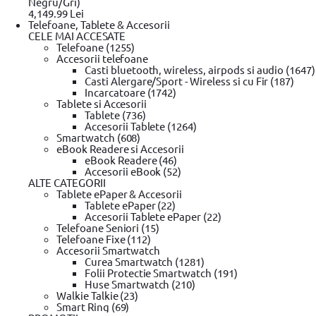
Negru/Gri)
4,149.99 Lei
Telefoane, Tablete & Accesorii
CELE MAI ACCESATE
Telefoane (1255)
Accesorii telefoane
Casti bluetooth, wireless, airpods si audio (1647)
Casti Alergare/Sport - Wireless si cu Fir (187)
Incarcatoare (1742)
Tablete si Accesorii
Tablete (736)
Accesorii Tablete (1264)
Smartwatch (608)
eBook Readere si Accesorii
eBook Readere (46)
Accesorii eBook (52)
ALTE CATEGORII
Tablete ePaper & Accesorii
Tablete ePaper (22)
Accesorii Tablete ePaper (22)
Telefoane Seniori (15)
Telefoane Fixe (112)
Accesorii Smartwatch
Curea Smartwatch (1281)
Folii Protectie Smartwatch (191)
Huse Smartwatch (210)
Walkie Talkie (23)
Smart Ring (69)