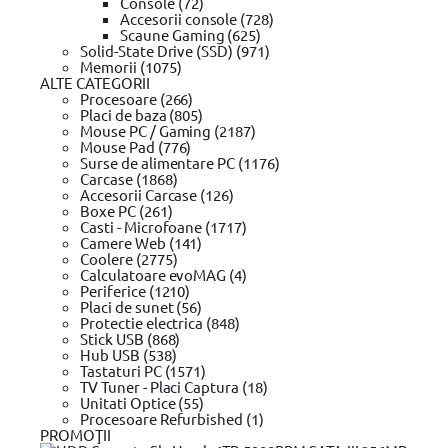
Console (72)
Accesorii console (728)
Scaune Gaming (625)
Aspersor oscilant cu reglare multidirec
Solid-State Drive (SSD) (971)
Memorii (1075)
0 review-uri
ALTE CATEGORII
In stoc furnizor
Procesoare (266)
Placi de baza (805)
Solicita postare in SICAP
Mouse PC / Gaming (2187)
Mouse Pad (776)
99
128
lei
PRP
Surse de alimentare PC (1176)
99
108
lei
Carcase (1868)
(TVA inclus)
Accesorii Carcase (126)
00
Diferenta:
20
lei
Boxe PC (261)
Casti - Microfoane (1717)
Camere Web (141)
Coolere (2775)
Adaugă la wishlist
Calculatoare evoMAG (4)
Din Showroom-ul evomag:
Periferice (1210)
Poate fi ridicat in 15 zile dupa ora 09:00
Placi de sunet (56)
Livrare prin curier:
Protectie electrica (848)
Se livreaza in 16 zile pana in ora 18:00
Stick USB (868)
Garantie standard
Hub USB (538)
Alerta pret!
Tastaturi PC (1571)
Pret actual:
Pret dorit:
TV Tuner - Placi Captura (18)
Vreau sa aflu primul ofertele zilnice!
Trimite!
Unitati Optice (55)
Procesoare Refurbished (1)
Compară
Intrebare tehnică?
PROMOŢII
Produse recomandate