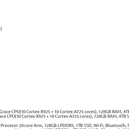
6 duze
Adaugă în coș
directionala, VERTO, 15G773, 16 duze
ace CPU(10 Cortex-X925 + 10 Cortex-A725 cores), 128GB RAM, 4TB 