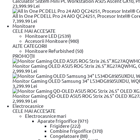
Calculator Sistem Mini PC Workstation ASUS Ascent GX10, P
- Element de pulverizare metalic
23,999.99 Lei
- Tarus metalic pentru fixarea aspersorului
All In One PC DELL Pro 24 AIO QC24251, Procesor Intel® Cor
7,399.99 Lei
Monitoare
Detalii tehnice
CELE MAI ACCESATE
Monitoare LED (2539)
Caracteristici generale
Tip
Aspersor
Accesorii Monitoare (980)
ALTE CATEGORII
Monitoare Refurbished (50)
PROMOŢII
Fii primul care adauga un review
Review-uri
Monitor Gaming OLED ASUS ROG Strix 26.5" XG27AQWMG, QHD 
2,999.99 Lei
Linkuri utile
Monitor Gaming OLED Samsung 34" LS34DG850SUXDU, WQHD (34
Masina de tuns iarba
Masina de tuns iarba BOSCH
Masina de tuns
3,299.99 Lei
Aparate de spalat cu presiune
Aparate de spalat cu presiune Kar
BOSCH
Accesorii masina tuns iarba & motocoase DeWALT
Acceso
Monitor Gaming QD-OLED ASUS ROG Strix 26.5" OLED XG27AC
Accesorii drujba DeWALT
Accesorii drujba Hyundai
2,999.99 Lei
Vezi mai mult
Electrocasnice
CELE MAI ACCESATE
Ajutor vanzari
Electrocasnice mari
Aparate frigorifice (971)
Modalitati de plata
Frigidere (222)
Rate
Combine frigorifice (370)
Oferte
Congelatoare (88)
Plata online prin card