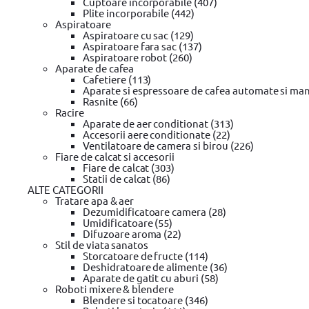
Cuptoare incorporabile (407)
Suport rate
Plite incorporabile (442)
Confidentialitate
Aspiratoare
Aspiratoare cu sac (129)
Aspiratoare fara sac (137)
Aspiratoare robot (260)
Cumparaturi
Aparate de cafea
Contul meu / Înregistrare cont
Cafetiere (113)
Cum cumpar?
Aparate si espressoare de cafea automate si man
Cum platesc?
Rasnite (66)
Garantie si returnare
Racire
Mod de livrare
Aparate de aer conditionat (313)
Wishlist
Accesorii aere conditionate (22)
Termeni si conditii
Ventilatoare de camera si birou (226)
Fiare de calcat si accesorii
Fiare de calcat (303)
Statii de calcat (86)
Despre noi
ALTE CATEGORII
Tratare apa & aer
Valorile evomag
Dezumidificatoare camera (28)
Home
Umidificatoare (55)
Despre evomag
Difuzoare aroma (22)
Locatie punct de lucru
Stil de viata sanatos
Departamente
Storcatoare de fructe (114)
Angajari
Deshidratoare de alimente (36)
Contact
Aparate de gatit cu aburi (58)
Roboti mixere & blendere
Blendere si tocatoare (346)