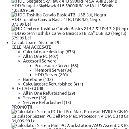
HDD Seagate SkyHawk 4TB 5900RPM SATA-III 256MB
Scurta descriere
1,038.99 Lei
Detalii tehnice
HDD Toshiba Canvio Basic 4TB, USB 3.0, Negru
873.99 Lei
Review-uri
HDD extern Toshiba Canvio Basics 2TB 2.5" USB 3.2 (Negru)
579.99 Lei
Calculatoare - Sisteme PC
CELE MAI ACCESATE
99
128
lei
PRP
Calculatoare desktop (876)
99
108
lei
All In One PC (407)
(TVA inclus)
Accesorii Servere
00
Diferenta:
20
lei
Procesoare Server (63)
In stoc furnizor
Memorii Server (84)
Aspersor oscilant cu reglare multidirectionala, VERTO, 15G773, 1
HDD Server (250)
Barebone (132)
Calculatoare Refurbished (411)
ALTE CATEGORII
All in One Refurbished (29)
Servere (32)
Descrierea produsului Aspersor oscilant cu reglare multi
Servere Refurbished (13)
PROMOŢII
- Fabricat din plastic durabil, rezistent
Calculator Sistem PC Dell Pro Max, Procesor NVIDIA GB10 Gr
- Permite udarea unei suprafete de pana la 208 m2
31,099.99 Lei
- 16 duze de pulverizare
- Reglare usoara a distantei si latimii de stropire