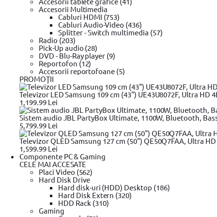
Accesorii tablete grafice (41)
Accesorii Multimedia
Cabluri HDMI (753)
Cabluri Audio-Video (436)
Splitter - Switch multimedia (57)
Radio (203)
Pick-Up audio (28)
DVD - Blu-Ray player (9)
Reportofon (12)
Accesorii reportofoane (5)
PROMOŢII
Televizor LED Samsung 109 cm (43") UE43U8072F, Ultra HD 4K,
1,199.99 Lei
Sistem audio JBL PartyBox Ultimate, 1100W, Bluetooth, Bas
5,799.99 Lei
Televizor QLED Samsung 127 cm (50") QE50Q7FAA, Ultra HD 4
1,599.99 Lei
Componente PC & Gaming
CELE MAI ACCESATE
Placi Video (562)
Hard Disk Drive
Hard disk-uri (HDD) Desktop (186)
Hard Disk Extern (320)
Plata cu
HDD Rack (310)
cardul în rate
Gaming