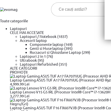
Toate categoriile
Laptopuri
CELE MAI ACCESATE
Laptopuri / Notebook (1837)
Accesorii laptop
Componente laptop (169)
Genti si Huse laptop (395)
Cele ma
Rucsacuri si Ghiozdane Laptop (299)
Laptopuri 2 in 1 (76)
Ultrabook (95)
Prima pagina
Laptopuri Refurbished (351)
Gradinarit
Unelte de gradina
Verto
Aspersor 
»
»
»
»
ALTE CATEGORII
Aspersor oscilant cu reglare multidirectionala, VERTO, 15G773, 1
PROMOŢII
Laptop Gaming ASUS TUF A17 FA707NUG (Procesor AMD Ryzen™
4,999.99 Lei
Laptop Lenovo V15 G5 IRL (Procesor Intel® Core™ i7-13620H 
3,277.99 Lei
Laptop Gaming ASUS TUF F16 FX607VJB (Procesor Intel® Cor