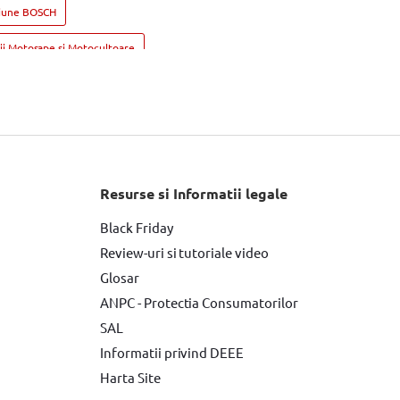
siune BOSCH
ii Motosape si Motocultoare
OSCH
Resurse si Informatii legale
Black Friday
Review-uri si tutoriale video
Glosar
ANPC - Protectia Consumatorilor
SAL
Informatii privind DEEE
Harta Site