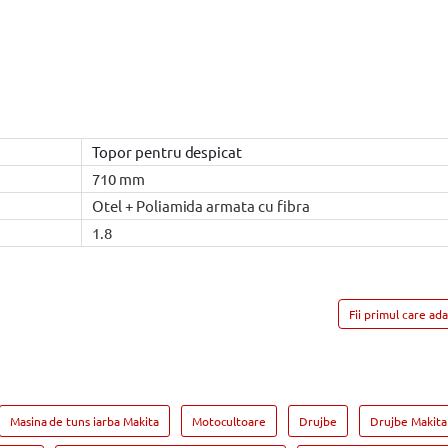
Topor pentru despicat
710 mm
Otel + Poliamida armata cu fibra
1.8
Fii primul care ad
Masina de tuns iarba Makita
Motocultoare
Drujbe
Drujbe Makita