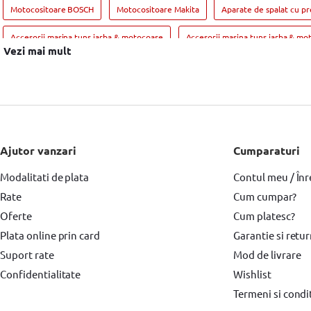
Motocositoare BOSCH
Motocositoare Makita
Aparate de spalat cu pr
Accesorii masina tuns iarba & motocoase
Accesorii masina tuns iarba & m
Vezi mai mult
Accesorii Motosape si Motocultoare Hyundai
Motoburghiu pamant & acces
Ajutor vanzari
Cumparaturi
Modalitati de plata
Contul meu / Înr
Rate
Cum cumpar?
Oferte
Cum platesc?
Plata online prin card
Garantie si retu
Suport rate
Mod de livrare
Confidentialitate
Wishlist
Termeni si condit