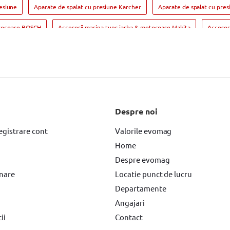
esiune
Aparate de spalat cu presiune Karcher
Aparate de spalat cu pre
otocoase BOSCH
Accesorii masina tuns iarba & motocoase Makita
Accesor
orii
Accesorii drujba
Accesorii drujba Hyundai
Accesorii drujba B
Despre noi
egistrare cont
Valorile evomag
Home
Despre evomag
rnare
Locatie punct de lucru
Departamente
Angajari
ii
Contact