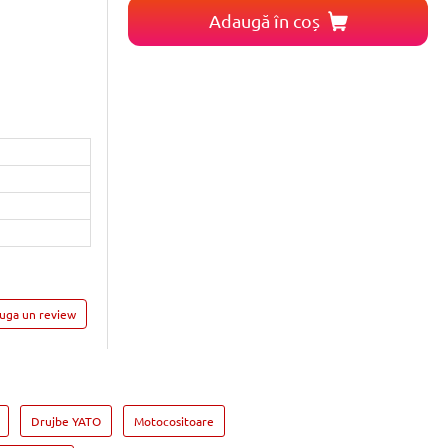
Adaugă în coș
auga un review
Drujbe YATO
Motocositoare