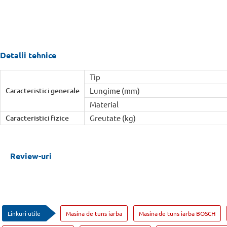
Detalii tehnice
Tip
Caracteristici generale
Lungime (mm)
Material
Caracteristici fizice
Greutate (kg)
Review-uri
Linkuri utile
Masina de tuns iarba
Masina de tuns iarba BOSCH