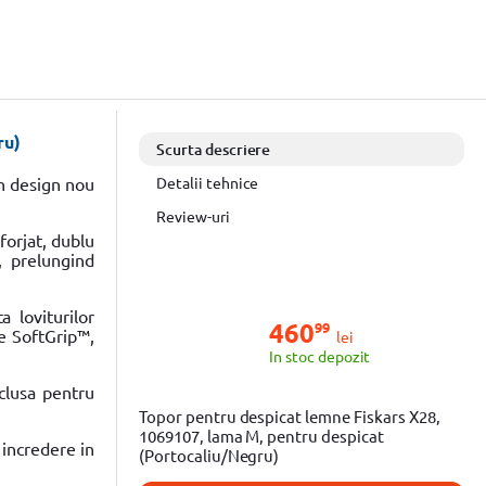
ru)
Scurta descriere
n design nou
Detalii tehnice
Review-uri
forjat, dublu
, prelungind
a loviturilor
460
99
re SoftGrip™,
lei
In stoc depozit
clusa pentru
Topor pentru despicat lemne Fiskars X28,
1069107, lama M, pentru despicat
 incredere in
(Portocaliu/Negru)