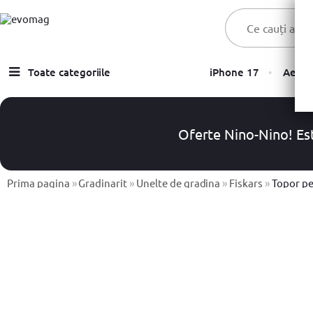
Toate categoriile
iPhone 17
Aer C
Laptopuri
Telefoane, Tablete & Accesorii
Oferte Nino-Nino! Est
TV & Multimedia
Prima pagina
Componente PC & Gaming
»
Gradinarit
»
Unelte de gradina
»
Fiskars
»
Topor pentru des
Calculatoare - Sisteme PC
Monitoare
Electrocasnice
Imprimante