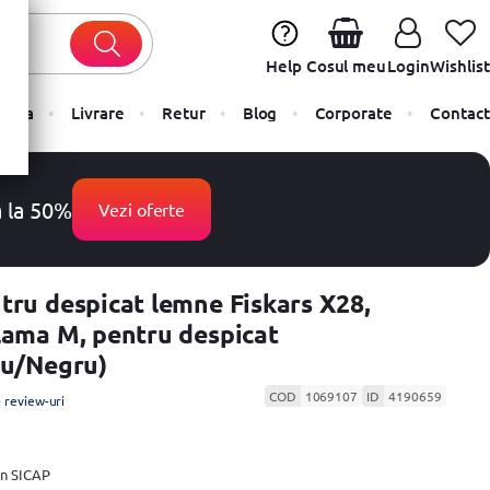
Help
Cosul meu
Login
Wishlist
Plata
Livrare
Retur
Blog
Corporate
Contact
a la 50%
Vezi oferte
tru despicat lemne Fiskars X28,
lama M, pentru despicat
iu/Negru)
COD
1069107
ID
4190659
 review-uri
 in SICAP