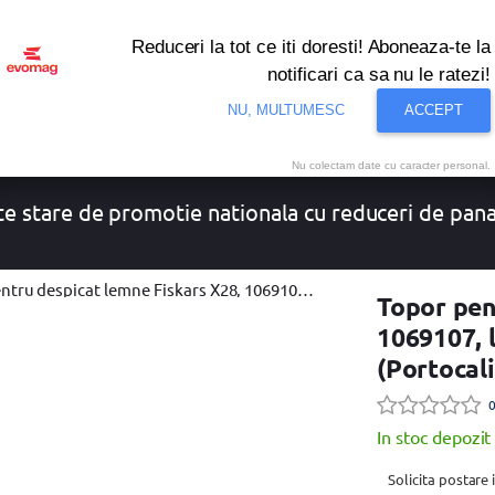
Reduceri la tot ce iti doresti! Aboneaza-te la
notificari ca sa nu le ratezi!
NU, MULTUMESC
ACCEPT
onditionat
Noutati
Oferte
Resigilate
Solutii de 
Nu colectam date cu caracter personal.
e stare de promotie nationala cu reduceri de pan
picat lemne Fiskars X28, 1069107, lama M, pentru despicat (Portocaliu/Negru)
Topor pen
1069107, 
(Portocal
0
In stoc depozit
Solicita postare