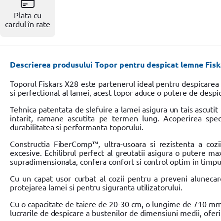
Resigilate
Plata cu
cardul în rate
Descrierea produsului Topor pentru despicat lemne Fisk
Toporul Fiskars X28 este partenerul ideal pentru despicare
si perfectionat al lamei, acest topor aduce o putere de despi
Tehnica patentata de slefuire a lamei asigura un tais ascutit
intarit, ramane ascutita pe termen lung. Acoperirea spec
durabilitatea si performanta toporului.
Constructia FiberComp™, ultra-usoara si rezistenta a cozii, 
excesive. Echilibrul perfect al greutatii asigura o putere m
supradimensionata, confera confort si control optim in timpul 
Cu un capat usor curbat al cozii pentru a preveni alunecar
protejarea lamei si pentru siguranta utilizatorului.
Cu o capacitate de taiere de 20-30 cm, o lungime de 710 mm 
lucrarile de despicare a bustenilor de dimensiuni medii, ofer