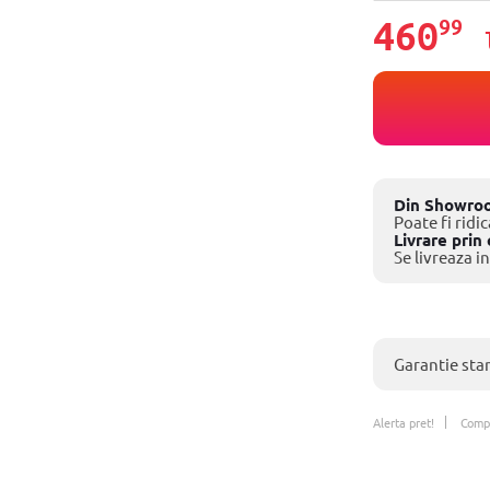
460
99
Din Showro
Poate fi ridic
Livrare prin 
Se livreaza in
Garantie sta
Alerta pret!
Comp