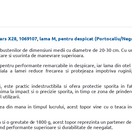
ars X28, 1069107, lama M, pentru despicat (Portocaliu/Neg
a bustenilor de dimensiuni medii cu diametre de 20-30 cm. Cu u
care si usurinta de manevrare superioara.
 pentru performante remarcabile in despicare, iar lama din otel 
iala a lamei reduce frecarea si protejeaza impotriva ruginii
este practic indestructibila si ofera protectie sporita in fat
axima la impact si o precizie sporita, in timp ce zona de prinde
utilizarii.
ea din mana in timpul lucrului, acest topor vine cu o teaca in
si o greutate de 1800 g, acest topor reprezinta un partener de
ind performante superioare si durabilitate de neegalat.