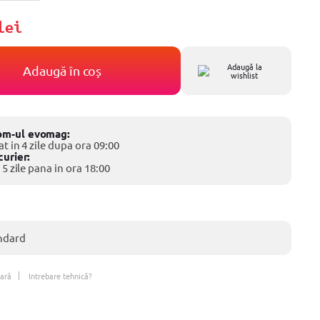
lei
Adaugă la
Adaugă în coș
wishlist
om-ul evomag:
at in 4 zile dupa ora 09:00
curier:
 5 zile pana in ora 18:00
ndard
ară
Intrebare tehnică?