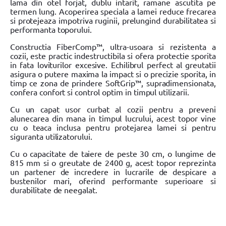
lama din otel forjat, dublu intarit, ramane ascutita pe
termen lung. Acoperirea speciala a lamei reduce frecarea
si protejeaza impotriva ruginii, prelungind durabilitatea si
performanta toporului.
Constructia FiberComp™, ultra-usoara si rezistenta a
cozii, este practic indestructibila si ofera protectie sporita
in fata loviturilor excesive. Echilibrul perfect al greutatii
asigura o putere maxima la impact si o precizie sporita, in
timp ce zona de prindere SoftGrip™, supradimensionata,
confera confort si control optim in timpul utilizarii.
Cu un capat usor curbat al cozii pentru a preveni
alunecarea din mana in timpul lucrului, acest topor vine
cu o teaca inclusa pentru protejarea lamei si pentru
siguranta utilizatorului.
Cu o capacitate de taiere de peste 30 cm, o lungime de
815 mm si o greutate de 2400 g, acest topor reprezinta
un partener de incredere in lucrarile de despicare a
bustenilor mari, oferind performante superioare si
durabilitate de neegalat.