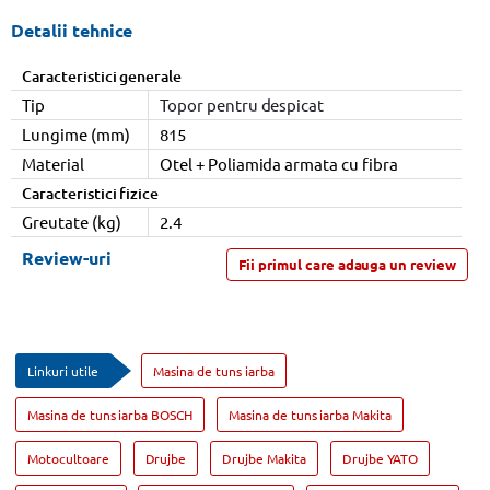
Detalii tehnice
Caracteristici generale
Tip
Topor pentru despicat
Lungime (mm)
815
Material
Otel + Poliamida armata cu fibra
Caracteristici fizice
Greutate (kg)
2.4
Review-uri
Fii primul care adauga un review
Linkuri utile
Masina de tuns iarba
Masina de tuns iarba BOSCH
Masina de tuns iarba Makita
Motocultoare
Drujbe
Drujbe Makita
Drujbe YATO