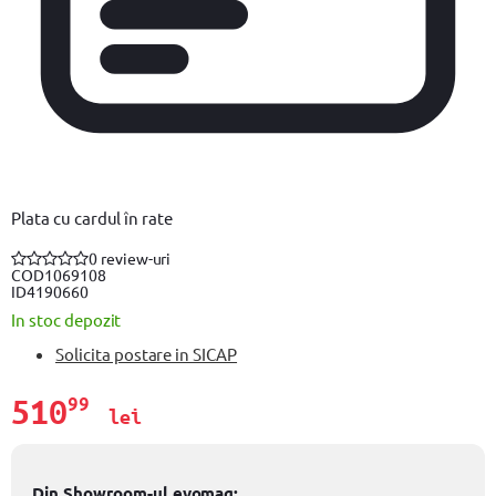
Plata cu cardul în rate
0 review-uri
COD
1069108
ID
4190660
In stoc depozit
Solicita postare in SICAP
510
99
lei
Din Showroom-ul evomag: