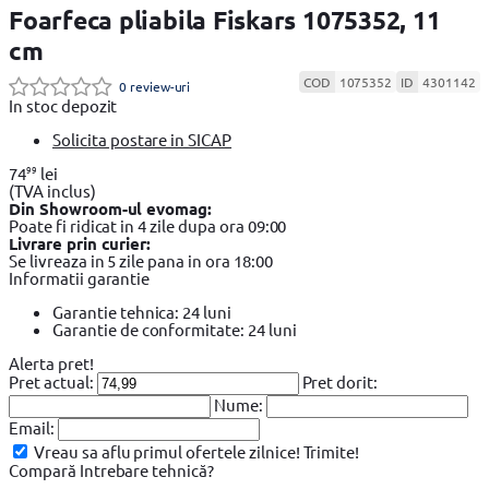
Foarfeca pliabila Fiskars 1075352, 11
cm
COD
1075352
ID
4301142
0 review-uri
In stoc depozit
Solicita postare in SICAP
99
74
lei
(TVA inclus)
Din Showroom-ul evomag:
Poate fi ridicat in 4 zile dupa ora 09:00
Livrare prin curier:
Se livreaza in 5 zile pana in ora 18:00
Informatii garantie
Garantie tehnica: 24 luni
Garantie de conformitate: 24 luni
Alerta pret!
Pret actual:
Pret dorit:
Nume:
Email:
Vreau sa aflu primul ofertele zilnice!
Trimite!
Compară
Intrebare tehnică?