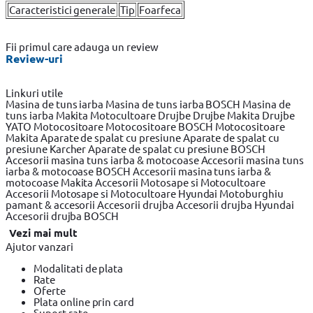
Caracteristici generale
Tip
Foarfeca
Fii primul care adauga un review
Review-uri
Linkuri utile
Masina de tuns iarba
Masina de tuns iarba BOSCH
Masina de
tuns iarba Makita
Motocultoare
Drujbe
Drujbe Makita
Drujbe
YATO
Motocositoare
Motocositoare BOSCH
Motocositoare
Makita
Aparate de spalat cu presiune
Aparate de spalat cu
presiune Karcher
Aparate de spalat cu presiune BOSCH
Accesorii masina tuns iarba & motocoase
Accesorii masina tuns
iarba & motocoase BOSCH
Accesorii masina tuns iarba &
motocoase Makita
Accesorii Motosape si Motocultoare
Accesorii Motosape si Motocultoare Hyundai
Motoburghiu
pamant & accesorii
Accesorii drujba
Accesorii drujba Hyundai
Accesorii drujba BOSCH
Vezi mai mult
Ajutor vanzari
Modalitati de plata
Rate
Oferte
Plata online prin card
Suport rate