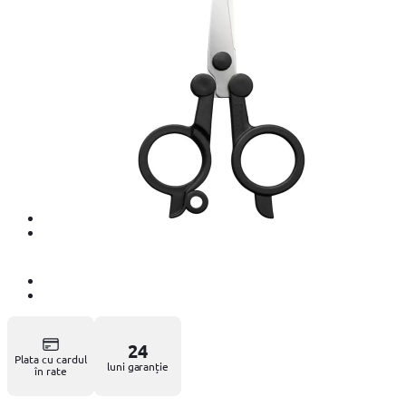
24
Plata cu cardul
luni garanție
în rate