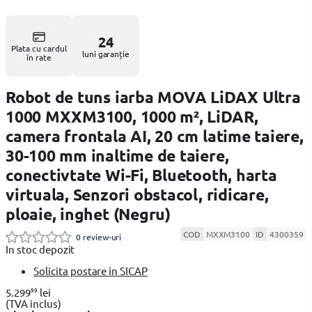
24
Plata cu cardul
luni garanție
în rate
Robot de tuns iarba MOVA LiDAX Ultra
1000 MXXM3100, 1000 m², LiDAR,
camera frontala AI, 20 cm latime taiere,
30-100 mm inaltime de taiere,
conectivtate Wi-Fi, Bluetooth, harta
virtuala, Senzori obstacol, ridicare,
ploaie, inghet (Negru)
COD
MXXM3100
ID
4300359
0 review-uri
In stoc depozit
Solicita postare in SICAP
99
5.299
lei
(TVA inclus)