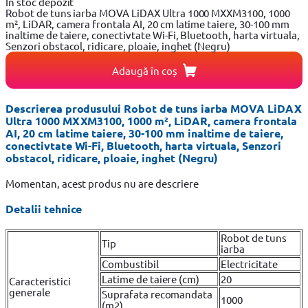
In stoc depozit
Robot de tuns iarba MOVA LiDAX Ultra 1000 MXXM3100, 1000
m², LiDAR, camera frontala AI, 20 cm latime taiere, 30-100 mm
inaltime de taiere, conectivtate Wi-Fi, Bluetooth, harta virtuala,
Senzori obstacol, ridicare, ploaie, inghet (Negru)
Adaugă în coș
Descrierea produsului Robot de tuns iarba MOVA LiDAX
Ultra 1000 MXXM3100, 1000 m², LiDAR, camera frontala
AI, 20 cm latime taiere, 30-100 mm inaltime de taiere,
conectivtate Wi-Fi, Bluetooth, harta virtuala, Senzori
obstacol, ridicare, ploaie, inghet (Negru)
Momentan, acest produs nu are descriere
Detalii tehnice
Robot de tuns
Tip
iarba
Combustibil
Electricitate
Latime de taiere (cm)
20
Caracteristici
generale
Suprafata recomandata
1000
(m2)