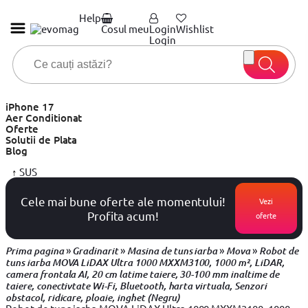
Help
Cosul meu
Login
Wishlist
Login
iPhone 17
Aer Conditionat
Oferte
Solutii de Plata
Blog
↑
SUS
Cele mai bune oferte ale momentului!
Vezi
Profita acum!
oferte
»
»
»
»
Prima pagina
Gradinarit
Masina de tuns iarba
Mova
Robot de
tuns iarba MOVA LiDAX Ultra 1000 MXXM3100, 1000 m², LiDAR,
camera frontala AI, 20 cm latime taiere, 30-100 mm inaltime de
taiere, conectivtate Wi-Fi, Bluetooth, harta virtuala, Senzori
obstacol, ridicare, ploaie, inghet (Negru)