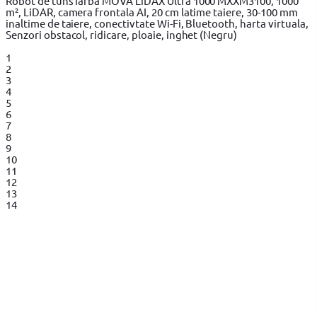
Robot de tuns iarba MOVA LiDAX Ultra 1000 MXXM3100, 1000
m², LiDAR, camera frontala AI, 20 cm latime taiere, 30-100 mm
inaltime de taiere, conectivtate Wi-Fi, Bluetooth, harta virtuala,
Senzori obstacol, ridicare, ploaie, inghet (Negru)
1
2
3
4
5
6
7
8
9
10
11
12
13
14