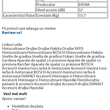
Producator
MOVA
Nivel acustic (dB)
57
Caracteristici fizice
Greutate (Kg)
13.7
Fii primul care adauga un review
Review-uri
Linkuri utile
Motocultoare
Drujbe
Drujbe Makita
Drujbe YATO
Motocositoare
Motocositoare BOSCH
Motocositoare Makita
Unelte de gradina
Unelte de gradina Fiskars
Unelte de gradina
Gardena
Aparate de spalat cu presiune
Aparate de spalat cu
presiune Karcher
Aparate de spalat cu presiune BOSCH
Accesorii masina tuns iarba & motocoase
Accesorii masina tuns
iarba & motocoase BOSCH
Accesorii masina tuns iarba &
motocoase DeWALT
Accesorii Motosape si Motocultoare
Accesorii Motosape si Motocultoare Hyundai
Motoburghiu
pamant & accesorii
Accesorii drujba
Accesorii drujba DeWALT
Accesorii drujba Hyundai
Vezi mai mult
Ajutor vanzari
Modalitati de plata
Rate