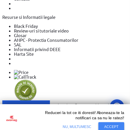
Resurse si Informatii legale
Black Friday
Review-uri si tutoriale video
Glosar
ANPC - Protectia Consumatorilor
SAL
Informatii privind DEEE
Harta Site
Sari la conținut
Reduceri la tot ce iti doresti! Aboneaza-te la
notificari ca sa nu le ratezi!
Copyright © 2026 Evolution Systems SRL. Centrul Logistic
Adaugă în coș
NU, MULTUMESC
ACCEPT
Apollo, Bloc C, Drumul Intre Tarlale 160 - 174, Sector 3,