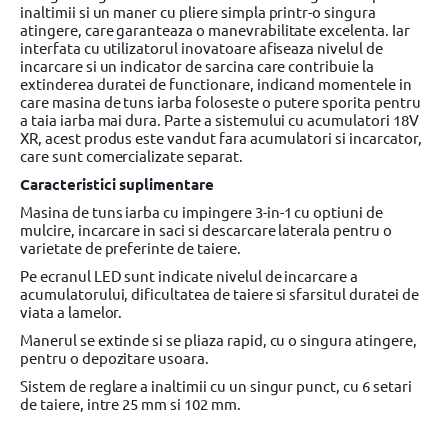
inaltimii si un maner cu pliere simpla printr-o singura
atingere, care garanteaza o manevrabilitate excelenta. Iar
interfata cu utilizatorul inovatoare afiseaza nivelul de
incarcare si un indicator de sarcina care contribuie la
extinderea duratei de functionare, indicand momentele in
care masina de tuns iarba foloseste o putere sporita pentru
a taia iarba mai dura. Parte a sistemului cu acumulatori 18V
XR, acest produs este vandut fara acumulatori si incarcator,
care sunt comercializate separat.
Caracteristici suplimentare
Masina de tuns iarba cu impingere 3-in-1 cu optiuni de
mulcire, incarcare in saci si descarcare laterala pentru o
varietate de preferinte de taiere.
Pe ecranul LED sunt indicate nivelul de incarcare a
acumulatorului, dificultatea de taiere si sfarsitul duratei de
viata a lamelor.
Manerul se extinde si se pliaza rapid, cu o singura atingere,
pentru o depozitare usoara.
Sistem de reglare a inaltimii cu un singur punct, cu 6 setari
de taiere, intre 25 mm si 102 mm.