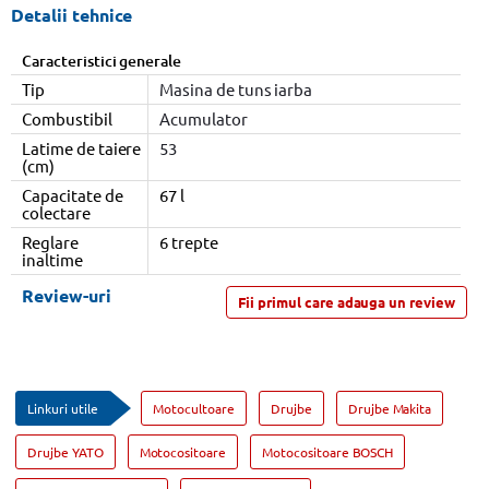
Detalii tehnice
Caracteristici generale
Tip
Masina de tuns iarba
Combustibil
Acumulator
Latime de taiere
53
(cm)
Capacitate de
67 l
colectare
Reglare
6 trepte
inaltime
Review-uri
Fii primul care adauga un review
Linkuri utile
Motocultoare
Drujbe
Drujbe Makita
Drujbe YATO
Motocositoare
Motocositoare BOSCH