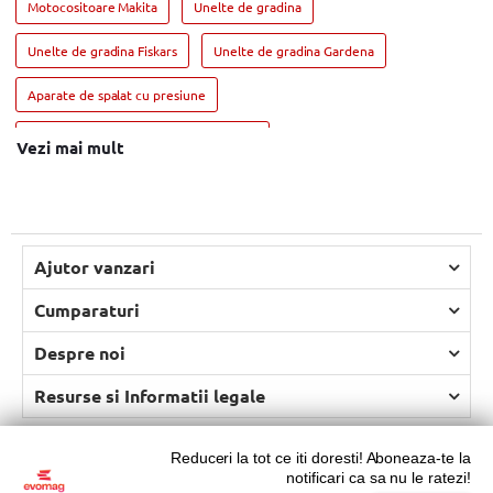
Motocositoare Makita
Unelte de gradina
Unelte de gradina Fiskars
Unelte de gradina Gardena
Aparate de spalat cu presiune
Aparate de spalat cu presiune Karcher
Vezi mai mult
Aparate de spalat cu presiune BOSCH
Accesorii masina tuns iarba & motocoase
Ajutor vanzari
Accesorii masina tuns iarba & motocoase BOSCH
Cumparaturi
Accesorii masina tuns iarba & motocoase DeWALT
Despre noi
Accesorii Motosape si Motocultoare
Resurse si Informatii legale
Accesorii Motosape si Motocultoare Hyundai
Copyright © 2026 Evolution Systems SRL. Centrul Logistic Apollo,
Motoburghiu pamant & accesorii
Accesorii drujba
Bloc C, Drumul Intre Tarlale 160 - 174, Sector 3, Bucureşti.
Vezi hartă
Reduceri la tot ce iti doresti! Aboneaza-te la
notificari ca sa nu le ratezi!
Accesorii drujba DeWALT
Accesorii drujba Hyundai