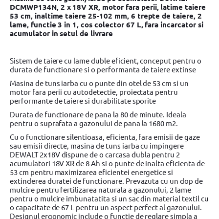
DCMWP134N, 2 x 18V XR, motor fara perii, latime taiere
53 cm, inaltime taiere 25-102 mm, 6 trepte de taiere, 2
lame, functie 3 in 1, cos colector 67 L, fara incarcator si
acumulator in setul de livrare
Sistem de taiere cu lame duble eficient, conceput pentru o
durata de functionare si o performanta de taiere extinse
Masina de tuns iarba cu o punte din otel de 53 cm si un
motor fara perii cu autodetectie, proiectata pentru
performante de taiere si durabilitate sporite
Durata de functionare de pana la 80 de minute. Ideala
pentru o suprafata a gazonului de pana la 1680 m2.
Cu o functionare silentioasa, eficienta, fara emisii de gaze
sau emisii directe, masina de tuns iarba cu impingere
DEWALT 2x18V dispune de o carcasa dubla pentru 2
acumulatori 18V XR de 8 Ah si o punte de inalta eficienta de
53 cm pentru maximizarea eficientei energetice si
extinderea duratei de functionare. Prevazuta cu un dop de
mulcire pentru fertilizarea naturala a gazonului, 2 lame
pentru o mulcire imbunatatita si un sac din material textil cu
o capacitate de 67 L pentru un aspect perfect al gazonului.
Designul ergonomic include o functie de reglare simpla a