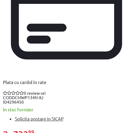
Plata cu cardul în rate
0 review-uri
COD
DCMWP134N-XJ
ID
4296450
In stoc furnizor
Solicita postare in SICAP
99